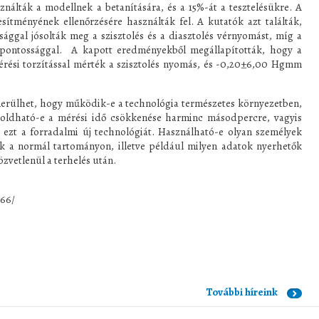
nálták a modellnek a betanítására, és a 15%-át a tesztelésükre. A
sítményének ellenőrzésére használták fel. A kutatók azt találták,
ggal jósolták meg a szisztolés és a diasztolés vérnyomást, míg a
ontossággal. A kapott eredményekből megállapították, hogy a
rési torzítással mérték a szisztolés nyomás, és -0,20±6,00 Hgmm
merülhet, hogy működik-e a technológia természetes környezetben,
egoldható-e a mérési idő csökkenése harminc másodpercre, vagyis
i ezt a forradalmi új technológiát. Használható-e olyan személyek
k a normál tartományon, illetve például milyen adatok nyerhetők
özvetlenül a terhelés után.
766/
További híreink