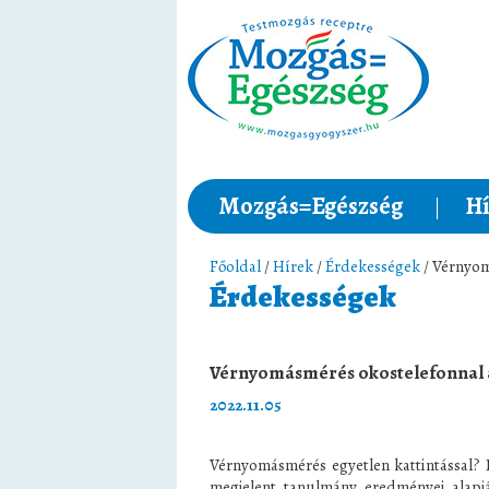
Mozgás=Egészség
Hí
Főoldal
/
Hírek
/
Érdekességek
/ Vérnyom
Érdekességek
Vérnyomásmérés okostelefonnal 
2022.11.05
Vérnyomásmérés egyetlen kattintással?
megjelent tanulmány eredményei alapj