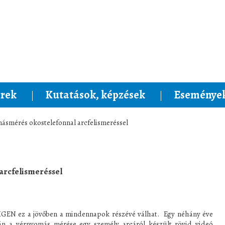
rek
Kutatások, képzések
Események
ásmérés okostelefonnal arcfelismeréssel
arcfelismeréssel
 IGEN ez a jövőben a mindennapok részévé válhat. Egy néhány éve
án a vérnyomás mérése egy személy arcáról készült rövid videó