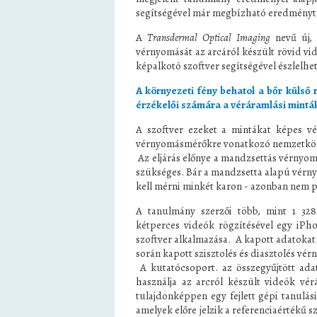
segítségével már megbízható eredményt 
A
Transdermal Optical Imaging
nevű új, 
vérnyomását az arcáról készült rövid vid
képalkotó szoftver segítségével észlelhet
A környezeti fény behatol a bőr külső r
érzékelői számára a véráramlási minták
A szoftver ezeket a mintákat képes v
vérnyomásmérőkre vonatkozó nemzetköz
Az eljárás előnye a mandzsettás vérnyo
szükséges. Bár a mandzsetta alapú vér
kell mérni minkét karon - azonban nem p
A tanulmány szerzői több, mint 1 328
kétperces videók rögzítésével egy iPh
szoftver alkalmazása. A kapott adatokat
során kapott szisztolés és diasztolés v
A kutatócsoport. az összegyűjtött adat
használja az arcról készült videók vé
tulajdonképpen egy fejlett gépi tanulás
amelyek előre jelzik a referenciaértékű s