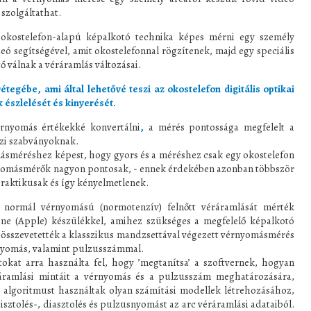
szolgáltathat.
okostelefon-alapú képalkotó technika képes mérni egy személy
eó segítségével, amit okostelefonnal rögzítenek, majd egy speciális
ő válnak a véráramlás változásai.
étegébe, ami által lehetővé teszi az okostelefon digitális optikai
 észlelését és kinyerését.
érnyomás értékekké konvertálni
,
a mérés pontossága megfelelt a
i szabványoknak.
másméréshez képest, hogy gyors és a méréshez csak egy okostelefon
nyomásmérők nagyon pontosak, - ennek érdekében azonban többször
raktikusak és így kényelmetlenek.
 normál vérnyomású (normotenzív) felnőtt véráramlását mérték
one (Apple) készülékkel, amihez szükséges a megfelelő képalkotó
 összevetették a klasszikus mandzsettával végezett vérnyomásmérés
érnyomás, valamint pulzusszámmal.
okat arra használta fel, hogy ’megtanítsa’ a szoftvernek, hogyan
ráramlási mintáit a vérnyomás és a pulzusszám meghatározására,
i algoritmust használtak olyan számítási modellek létrehozásához,
zisztolés-, diasztolés és pulzusnyomást az arc véráramlási adataiból.