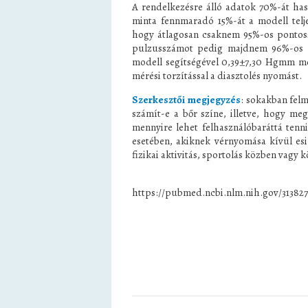
A rendelkezésre álló adatok 70%-át hasz
minta fennmaradó 15%-át a modell telje
hogy átlagosan csaknem 95%-os pontossá
pulzusszámot pedig majdnem 96%-os p
modell segítségével 0,39±7,30 Hgmm mé
mérési torzítással a diasztolés nyomást.
Szerkesztői megjegyzés
: sokakban fel
számít-e a bőr színe, illetve, hogy m
mennyire lehet felhasználóbaráttá tenn
esetében, akiknek vérnyomása kívül esi
fizikai aktivitás, sportolás közben vagy k
https://pubmed.ncbi.nlm.nih.gov/31382