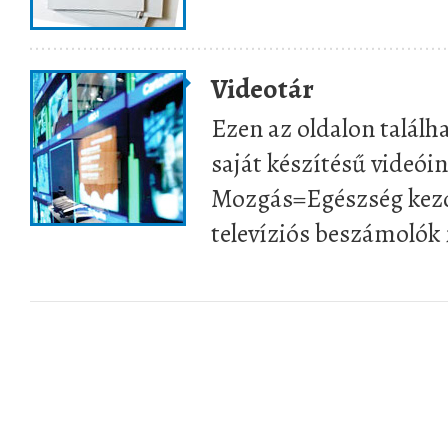
Videotár
Ezen az oldalon találh
saját készítésű videóin
Mozgás=Egészség kezd
televíziós beszámolók 