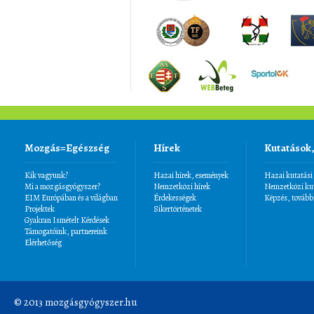
Mozgás=Egészség
Hírek
Kutatások
Kik vagyunk?
Hazai hírek, események
Hazai kutatási
Mi a mozgásgyógyszer?
Nemzetközi hírek
Nemzetközi kut
EIM Európában és a világban
Érdekességek
Képzés, tovább
Projektek
Sikertörténetek
Gyakran Ismételt Kérdések
Támogatóink, partnereink
Elérhetőség
© 2013 mozgásgyógyszer.hu