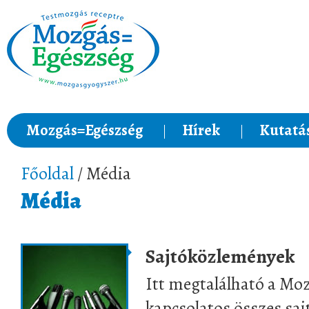
Mozgás=Egészség
Hírek
Kutatá
Főoldal
/ Média
Média
Sajtóközlemények
Itt megtalálható a Mo
kapcsolatos összes sa