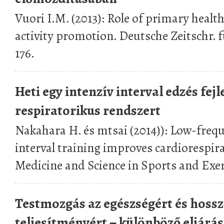
Vuori I.M. (2013): Role of primary health
activity promotion. Deutsche Zeitschr. 
176.
Heti egy intenzív interval edzés fejl
respiratorikus rendszert
Nakahara H. és mtsai (2014)): Low-frequ
interval training improves cardiorespir
Medicine and Science in Sports and Exer
Testmozgás az egészségért és hossza
teljesítményért − különböző eljárá