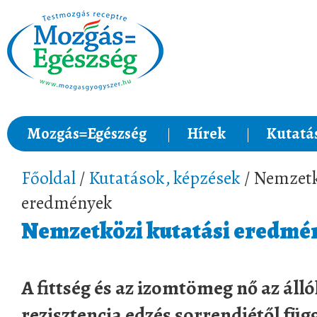
Mozgás=Egészség
Hírek
Kutatá
Főoldal
/
Kutatások, képzések
/ Nemzetk
eredmények
Nemzetközi kutatási eredmé
A fittség és az izomtömeg nő az álló
rezisztencia edzés sorrendjétől füg