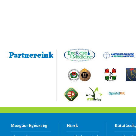
Partnereink
Mozgás=Egészség
Hírek
Kutatások