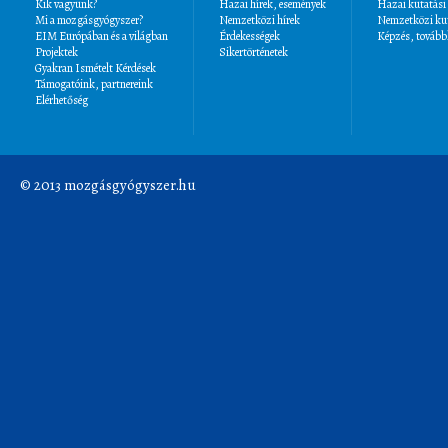
Kik vagyunk?
Hazai hírek, események
Hazai kutatási
Mi a mozgásgyógyszer?
Nemzetközi hírek
Nemzetközi kut
EIM Európában és a világban
Érdekességek
Képzés, tovább
Projektek
Sikertörténetek
Gyakran Ismételt Kérdések
Támogatóink, partnereink
Elérhetőség
© 2013 mozgásgyógyszer.hu