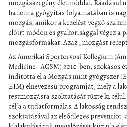
mozgásszegény életmóddal. Ráadásul n
hanem a gyógyítás folyamatában is nag
mozgás, amikor a kezelést végző szakemb
előírt módon és gyakorisággal végez a 
mozgásformákat. Azaz „mozgást recept
Az Amerikai Sportorvosi Kollégium (Ame
Medicine - ACSM) 2010-ben, szokásos é
indította el a Mozgás mint gyógyszer (Ex
EIM) elnevezésű programját, mely a la
testmozgásra szoktatását tűzte ki célu
célja a tudatformálás. A lakosság rend
szoktatásával az elsődleges prevenciót,
kialakulásának megelőzését kívánja elér