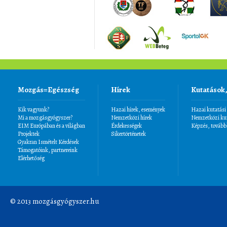
Mozgás=Egészség
Hírek
Kutatások
Kik vagyunk?
Hazai hírek, események
Hazai kutatási
Mi a mozgásgyógyszer?
Nemzetközi hírek
Nemzetközi kut
EIM Európában és a világban
Érdekességek
Képzés, tovább
Projektek
Sikertörténetek
Gyakran Ismételt Kérdések
Támogatóink, partnereink
Elérhetőség
© 2013 mozgásgyógyszer.hu