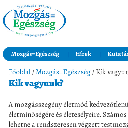
Mozgás=Egészség
Hírek
Kutatá
Főoldal
/
Mozgás=Egészség
/ Kik vagyu
Kik vagyunk?
A mozgásszegény életmód kedvezőtlenü
életminőségére és életesélyeire. Számo
lehetne a rendszeresen végzett testmoz