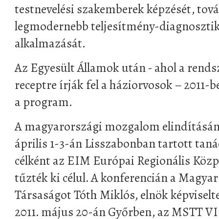
testnevelési szakemberek képzését, tov
legmodernebb teljesítmény-diagnosztika
alkalmazását.
Az Egyesült Államok után - ahol a ren
receptre írják fel a háziorvosok – 2011-
a program.
A magyarországi mozgalom elindításána
április 1-3-án Lisszabonban tartott taná
célként az EIM Európai Regionális Köz
tűzték ki célul. A konferencián a Magy
Társaságot Tóth Miklós, elnök képvisel
2011. május 20-án Győrben, az MSTT VI