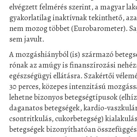
elvégzett felmérés szerint, a magyar la
gyakorlatilag inaktívnak tekinthető, az
nem mozog többet (Eurobarometer). Saj
sem javult.
A mozgáshiányból (is) származó betegsé
rónak az amúgy is finanszírozási nehé
egészségügyi ellátásra. Szakértői vélem
30 perces, közepes intenzitású mozgáss
lehetne bizonyos betegségtípusok (elhí
daganatos betegségek, kardio-vaszkulár
csontritkulás, cukorbetegség) kialakulás
betegségek bizonyíthatóan összefüggés