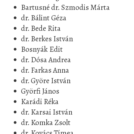
Bartusné dr. Szmodis Márta
dr. Bálint Géza
dr. Bede Rita
dr. Berkes István
Bosnyák Edit
dr. Dósa Andrea
dr. Farkas Anna
dr. Györe István
Györfi János
Karádi Réka
dr. Karsai István
dr. Komka Zsolt
dr. Kovács Tímea