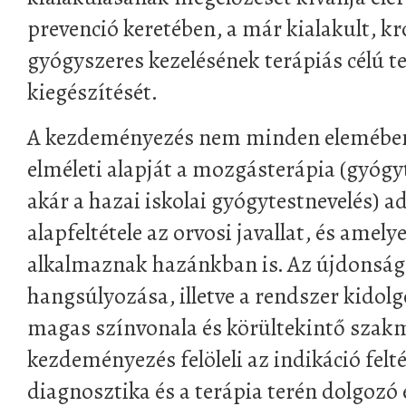
prevenció keretében, a már kialakult, k
gyógyszeres kezelésének terápiás célú t
kiegészítését.
A kezdeményezés nem minden elemében
elméleti alapját a mozgásterápia (gyóg
akár a hazai iskolai gyógytestnevelés) 
alapfeltétele az orvosi javallat, és amel
alkalmaznak hazánkban is. Az újdonság
hangsúlyozása, illetve a rendszer kidol
magas színvonala és körültekintő szakm
kezdeményezés felöleli az indikáció felt
diagnosztika és a terápia terén dolgozó 