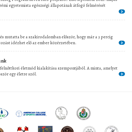
rémi egyetemista egészségi állapotának átfogó felmérését
és mutatta be a szakirodalomban először, hogy már a 3 percig
tozást idézhet elő az ember közérzetében.
ünk
felnőttkori életmód kialakítása szempontjából. A minta, amelyet
bször egy életre szól.