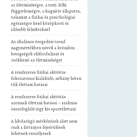
az életminőségre, a testi-lelki
függetlenségre, a kognitív állapotra,
valamint a fizikai és pszichológiai
egészségre késő középkorú és
idősebb felnőtteknél
Az általános öregedési trend
nagymértékben növeli a krónikus
betegségek előfordulását és
csökkenti az életminőséget
A rendszeres fizikai aktivitás
fokozatosan kialakuló, néhány héten
túli élettani hatásai
A rendszeres fizikai aktivitás
azonnali élettani hatásai – szakmai
összefoglaló (egy kis sportélettan)
A labdarúgó mérkőzések alatt nem
csak a látványos fejsérülések
lehetnek veszélyesek