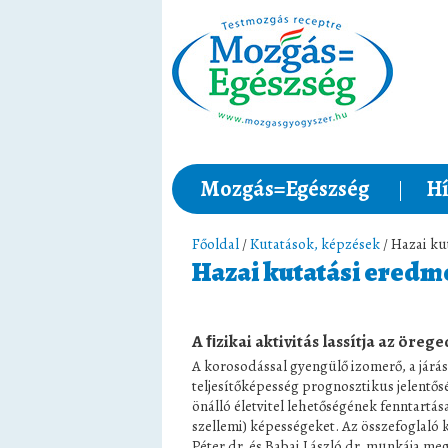
Mozgás=Egészség
Hí
Főoldal
/
Kutatások, képzések
/ Hazai ku
Hazai kutatási ered
A ﬁzikai aktivitás lassítja az öreg
A korosodással gyengülő izomerő, a járás
teljesítőképesség prognosztikus jelentős
önálló életvitel lehetőségének fenntartása
szellemi) képességeket. Az összefoglaló 
Péter dr. és Babai László dr. munkája meg