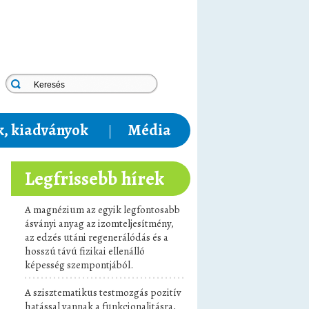
, kiadványok
Média
Legfrissebb hírek
A magnézium az egyik legfontosabb
ásványi anyag az izomteljesítmény,
az edzés utáni regenerálódás és a
hosszú távú fizikai ellenálló
képesség szempontjából.
A szisztematikus testmozgás pozitív
hatással vannak a funkcionalitásra,