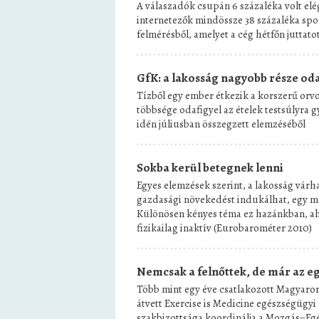
A válaszadók csupán 6 százaléka volt elé
internetezők mindössze 38 százaléka spor
felmérésből, amelyet a cég hétfőn juttato
GfK: a lakosság nagyobb része oda
Tízből egy ember étkezik a korszerű orv
többsége odafigyel az ételek testsúlyra 
idén júliusban összegzett elemzéséből
Sokba kerül betegnek lenni
Egyes elemzések szerint, a lakosság vár
gazdasági növekedést indukálhat, egy me
Különösen kényes téma ez hazánkban, aho
fizikailag inaktív (Eurobarométer 2010)
Nemcsak a felnőttek, de már az 
Több mint egy éve csatlakozott Magyaro
átvett Exercise is Medicine egészségüg
szakbizottsága koordinálja a Mozgás=Egé