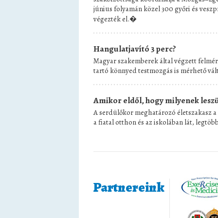
június folyamán közel 300 győri és veszp
végezték el.�
Hangulatjavító 3 perc?
Magyar szakemberek által végzett felmér
tartó könnyed testmozgás is mérhető vál
Amikor eldől, hogy milyenek lesz
A serdülőkor meghatározó életszakasz a 
a fiatal otthon és az iskolában lát, legtöb
Partnereink