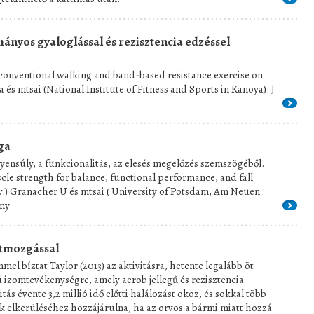
ányos gyaloglással és rezisztencia edzéssel
conventional walking and band-based resistance exercise on
 és mtsai (National Institute of Fitness and Sports in Kanoya): J
ga
yensúly, a funkcionalitás, az elesés megelőzés szemszögéből.
cle strength for balance, functional performance, and fall
ew.) Granacher U és mtsai ( University of Potsdam, Am Neuen
any
stmozgással
l bíztat Taylor (2013) az aktivitásra, hetente legalább öt
 izomtevékenységre, amely aerob jellegű és rezisztencia
tás évente 3,2 millió idő előtti halálozást okoz, és sokkal több
zek elkerüléséhez hozzájárulna, ha az orvos a bármi miatt hozzá