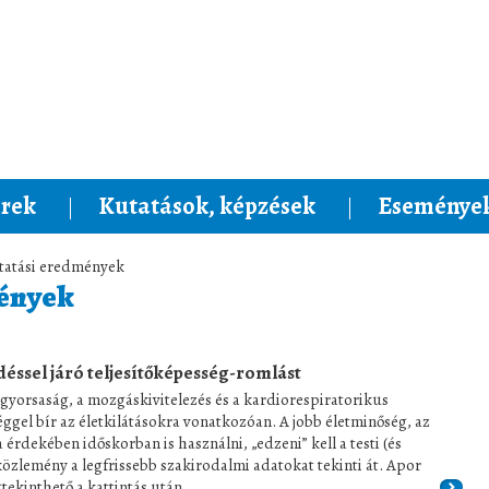
rek
Kutatások, képzések
Események
tatási eredmények
mények
edéssel járó teljesítőképesség-romlást
gyorsaság, a mozgáskivitelezés és a kardiorespiratorikus
éggel bír az életkilátásokra vonatkozóan. A jobb életminőség, az
 érdekében időskorban is használni, „edzeni” kell a testi (és
közlemény a legfrissebb szakirodalmi adatokat tekinti át. Apor
tekinthető a kattintás után.