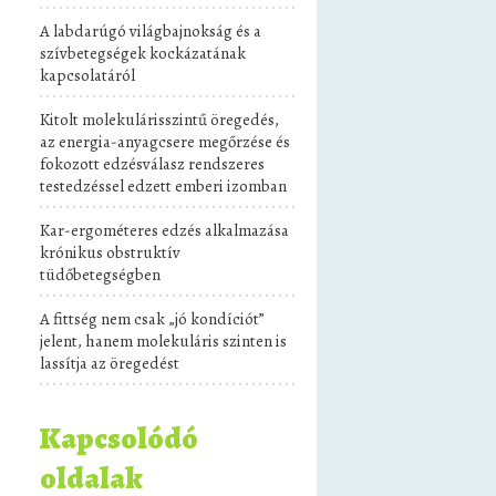
A labdarúgó világbajnokság és a
szívbetegségek kockázatának
kapcsolatáról
Kitolt molekulárisszintű öregedés,
az energia-anyagcsere megőrzése és
fokozott edzésválasz rendszeres
testedzéssel edzett emberi izomban
Kar-ergométeres edzés alkalmazása
krónikus obstruktív
tüdőbetegségben
A fittség nem csak „jó kondíciót”
jelent, hanem molekuláris szinten is
lassítja az öregedést
Kapcsolódó
oldalak