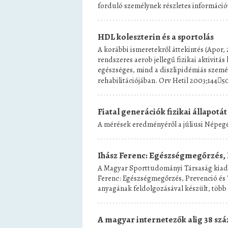
forduló személynek részletes információt
HDL koleszterin és a sportolás
A korábbi ismeretekről áttekintés (Apor, 
rendszeres aerob jellegű fizikai aktivitás
egészséges, mind a diszlipidémiás szemé
rehabilitációjában. Orv Hetil 2003;14450
Fiatal generációk fizikai állapot
A mérések eredményéről a júliusi Népegé
Ihász Ferenc: Egészségmegőrzés, 
A Magyar Sporttudományi Társaság kiad
Ferenc: Egészségmegőrzés, Prevenció és T
anyagának feldolgozásával készült, több 
A magyar internetezők alig 38 szá