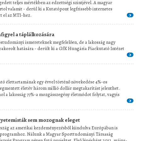
gedett teljes mértékben az edzettségi szintjével. A magyar
tol valamit - derül ki a Kutatópont legfrissebb internetes
tt el az MTI-hez.
figyel a táplálkozására
ostudományi ismereteknek megfelelően, de a lakosság nagy
gyakorolt hatására - derült ki a GfK Hungária Piackutató Intézet
ható élettartamának egy évvel történő növekedése 4%-os
gmentett életév három millió dollár megtakarítást jelenthet.
l a lakosság 77%-a mozgásszegény életmódot folytat, vagyis
egyetemisták sem mozognak eleget
rszág az amerikai kezdeményezésből kiindulva Európában is
yi programhoz. Nálunk a Magyar Sporttudományi Társaság
szség Program néven futó projektet. Első lépésként 2012. május-