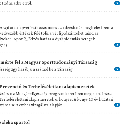
 tudna adni erről.
2003) óta alapvető változás nincs az edzéshatás megítélésében: a
 kedvezőbb értékek felé tolja a vér lipidszinteket mind az
lyeken. Apor P_ Edzés hatása a dyslipidémiás betegek
7-13.
át mérte fel a Magyar Sporttudományi Társaság
szségügy hasábjain számol be a Társaság
Prevenció és Terhelésélettani alapismeretek
ásában a Mozgás=Egészség program keretében megjelent Ihász
erhelésélettani alapismeretek c. könyve. A könyv 20 év kutatási
mint 1000 ember vizsgálata alapján.
zaléka sportol