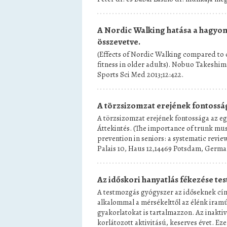
A Nordic Walking hatása a hagyom
összevetve.
(Effects of Nordic Walking compared to 
fitness in older adults). Nobuo Takeshima
Sports Sci Med 2013;12:422.
A törzsizomzat erejének fontossá
A törzsizomzat erejének fontossága az eg
Áttekintés. (The importance of trunk mus
prevention in seniors: a systematic revi
Palais 10, Haus 12,14469 Potsdam, Germ
Az időskori hanyatlás fékezése te
A testmozgás gyógyszer az időseknek címme
alkalommal a mérsékelttől az élénk iramú
gyakorlatokat is tartalmazzon. Az inaktivi
korlátozott aktivitású, keserves évet. E