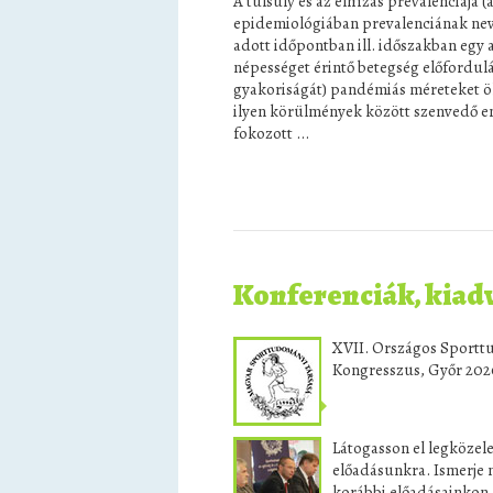
A túlsúly és az elhízás prevalenciája (
epidemiológiában prevalenciának ne
adott időpontban ill. időszakban egy 
népességet érintő betegség előfordulá
gyakoriságát) pandémiás méreteket ölt
ilyen körülmények között szenvedő 
fokozott ...
Konferenciák, kia
XVII. Országos Sport
Kongresszus, Győr 202
Látogasson el legközel
előadásunkra. Ismerje 
korábbi előadásainkon