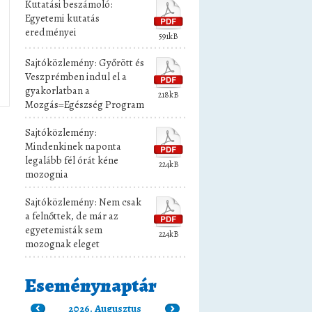
Kutatási beszámoló:
Egyetemi kutatás
eredményei
591kB
Sajtóközlemény: Győrött és
Veszprémben indul el a
gyakorlatban a
218kB
Mozgás=Egészség Program
Sajtóközlemény:
Mindenkinek naponta
legalább fél órát kéne
224kB
mozognia
Sajtóközlemény: Nem csak
a felnőttek, de már az
egyetemisták sem
224kB
mozognak eleget
Eseménynaptár
2026. Augusztus