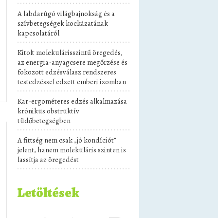
A labdarúgó világbajnokság és a
szívbetegségek kockázatának
kapcsolatáról
Kitolt molekulárisszintű öregedés,
az energia-anyagcsere megőrzése és
fokozott edzésválasz rendszeres
testedzéssel edzett emberi izomban
Kar-ergométeres edzés alkalmazása
krónikus obstruktív
tüdőbetegségben
A fittség nem csak „jó kondíciót”
jelent, hanem molekuláris szinten is
lassítja az öregedést
Letöltések