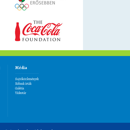
k
Média
Sajtóközlemények
Rólunk írták
Galéria
Videotár