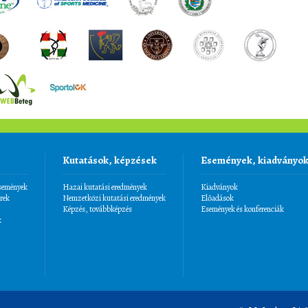
Kutatások, képzések
Események, kiadványo
események
Hazai kutatási eredmények
Kiadványok
rek
Nemzetközi kutatási eredmények
Előadások
Képzés, továbbképzés
Események és konferenciák
k