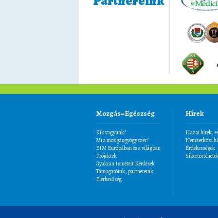
Partnereink
Mozgás=Egészség
Hírek
Kik vagyunk?
Hazai hírek, 
Mi a mozgásgyógyszer?
Nemzetközi hí
EIM Európában és a világban
Érdekességek
Projektek
Sikertörténete
Gyakran Ismételt Kérdések
Támogatóink, partnereink
Elérhetőség