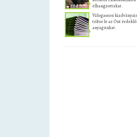
elhangzottakat.
Válogasson kiadványai
töltse le az Önt érdekl
anyagunkat.