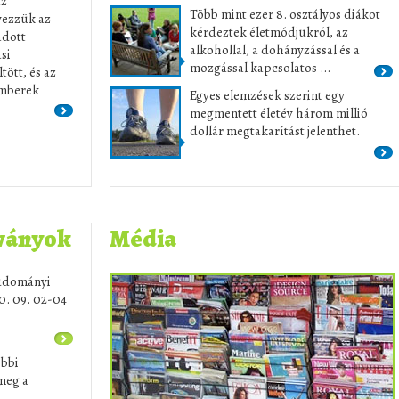
az
Több mint ezer 8. osztályos diákot
vezzük az
kérdeztek életmódjukról, az
adott
alkohollal, a dohányzással és a
si
mozgással kapcsolatos ...
ött, és az
emberek
Egyes elemzések szerint egy
megmentett életév három millió
dollár megtakarítást jelenthet.
dványok
Média
tudományi
0. 09. 02-04
ebbi
meg a