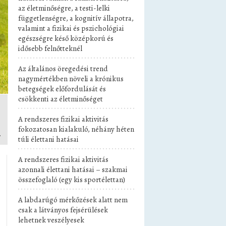
az életminőségre, a testi-lelki
függetlenségre, a kognitív állapotra,
valamint a fizikai és pszichológiai
egészségre késő középkorú és
idősebb felnőtteknél
Az általános öregedési trend
nagymértékben növeli a krónikus
betegségek előfordulását és
csökkenti az életminőséget
A rendszeres fizikai aktivitás
fokozatosan kialakuló, néhány héten
.
túli élettani hatásai
A rendszeres fizikai aktivitás
azonnali élettani hatásai – szakmai
összefoglaló (egy kis sportélettan)
A labdarúgó mérkőzések alatt nem
csak a látványos fejsérülések
lehetnek veszélyesek