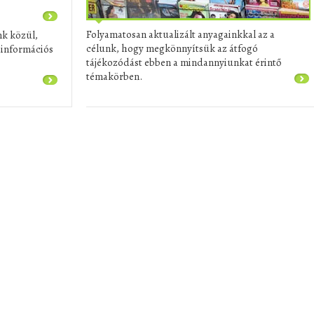
Folyamatosan aktualizált anyagainkkal az a
nk közül,
célunk, hogy megkönnyítsük az átfogó
ő információs
tájékozódást ebben a mindannyiunkat érintő
témakörben.