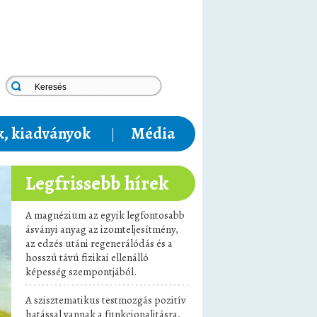
, kiadványok
Média
Legfrissebb hírek
A magnézium az egyik legfontosabb
ásványi anyag az izomteljesítmény,
az edzés utáni regenerálódás és a
hosszú távú fizikai ellenálló
képesség szempontjából.
A szisztematikus testmozgás pozitív
hatással vannak a funkcionalitásra,