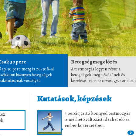
Csak 30 perc
Betegségmegelőzés
Napi 30 perc mozgás 20-30%-al
A testmozgás legyen része a
csökkenti bizonyos betegségek
betegségek megelőzésének és
ialakulásának veszélyét.
kezelésének is az orvosi gyakorlatban
Kutatások, képzések
3 percig tartó könnyed testmozgás
is mérhető változást idézhet elő az
ember közérzetében.