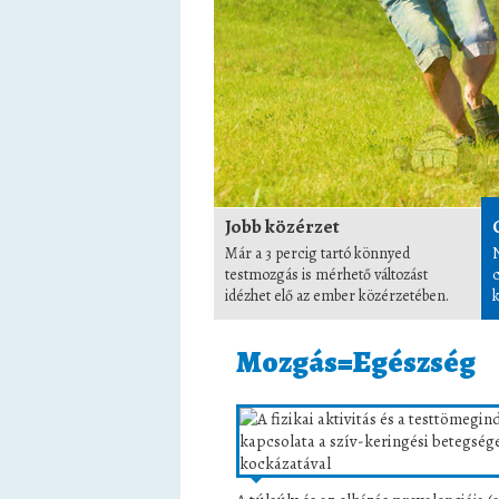
Jobb közérzet
Már a 3 percig tartó könnyed
testmozgás is mérhető változást
idézhet elő az ember közérzetében.
k
Mozgás=Egészség