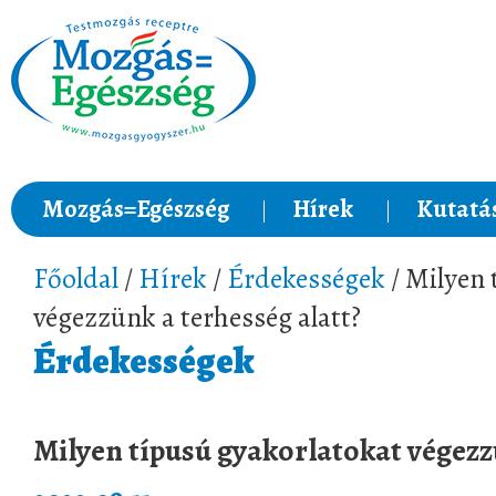
Mozgás=Egészség
Hírek
Kutatá
Főoldal
/
Hírek
/
Érdekességek
/ Milyen 
végezzünk a terhesség alatt?
Érdekességek
Milyen típusú gyakorlatokat végezz