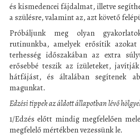
és kismedencei fájdalmat, illetve segíthe
a szülésre, valamint az, azt követő felép
Próbáljunk meg olyan gyakorlato
rutinunkba, amelyek erősítik azokat
terhesség időszakában az extra súly
erősebbé teszik az ízületeket, javítjá
hátfájást, és általában segítenek a
magunkat.
Edzési tippek az áldott állapotban lévő hölgy
1/Edzés előtt mindig megfelelően mel
megfelelő mértékben vezessünk le.