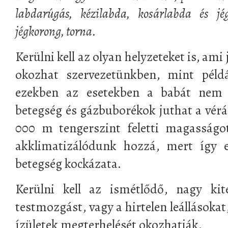
labdarúgás, kézilabda, kosárlabda és jégk
jégkorong, torna.
Kerülni kell az olyan helyzeteket is, am
okozhat szervezetünkben, mint péld
ezekben az esetekben a babát nem 
betegség és gázbuborékok juthat a vé
000 m tengerszint feletti magasságo
akklimatizálódunk hozzá, mert így e
betegség kockázata.
Kerülni kell az ismétlődő, nagy kit
testmozgást, vagy a hirtelen leállásoka
ízületek megterhelését okozhatják.