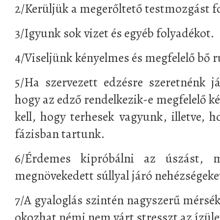
2/Kerüljük a megerőltető testmozgást f
3/Igyunk sok vizet és egyéb folyadékot.
4/Viseljünk kényelmes és megfelelő bő r
5/Ha szervezett edzésre szeretnénk j
hogy az edző rendelkezik-e megfelelő ké
kell, hogy terhesek vagyunk, illetve, 
fázisban tartunk.
6/Érdemes kipróbálni az úszást, 
megnövekedett súllyal járó nehézségeke
7/A gyaloglás szintén nagyszerű mérsék
okozhat némi nem várt stresszt az ízüle