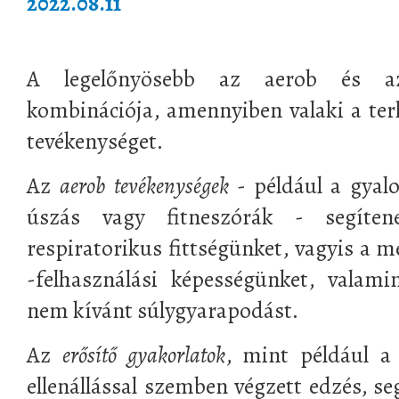
2022.08.11
A legelőnyösebb az aerob és az
kombinációja, amennyiben valaki a terh
tevékenységet.
Az
aerob tevékenységek
- például a gyalo
úszás vagy fitneszórák - segíten
respiratorikus fittségünket, vagyis a me
-felhasználási képességünket, valami
nem kívánt súlygyarapodást.
Az
erősítő gyakorlatok
, mint például a 
ellenállással szemben végzett edzés, se