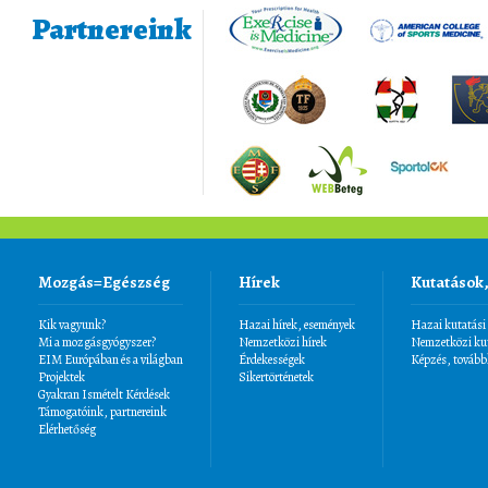
Partnereink
Mozgás=Egészség
Hírek
Kutatások
Kik vagyunk?
Hazai hírek, események
Hazai kutatási
Mi a mozgásgyógyszer?
Nemzetközi hírek
Nemzetközi kut
EIM Európában és a világban
Érdekességek
Képzés, tovább
Projektek
Sikertörténetek
Gyakran Ismételt Kérdések
Támogatóink, partnereink
Elérhetőség