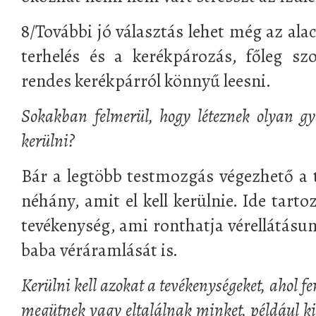
8/További jó választás lehet még az ala
terhelés és a kerékpározás, főleg sz
rendes kerékpárról könnyű leesni.
Sokakban felmerül, hogy léteznek olyan gya
kerülni?
Bár a legtöbb testmozgás végezhető a t
néhány, amit el kell kerülnie. Ide tart
tevékenység, ami ronthatja vérellátásun
baba véráramlását is.
Kerülni kell azokat a tevékenységeket, ahol f
megütnek vagy eltalálnak minket, például kic