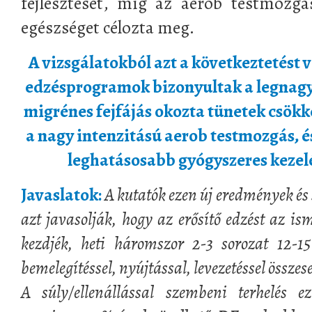
fejlesztését, míg az aerob testmozgá
egészséget célozta meg.
A vizsgálatokból azt a következtetést v
edzésprogramok bizonyultak a legnag
migrénes fejfájás okozta tünetek csökk
a nagy intenzitású aerob testmozgás, 
leghatásosabb gyógyszeres kezel
Javaslatok:
A kutatók ezen új eredmények és 
azt javasolják, hogy az erősítő edzést az 
kezdjék, heti háromszor 2-3 sorozat 12-15 
bemelegítéssel, nyújtással, levezetéssel össze
A súly/ellenállással szembeni terhelés e