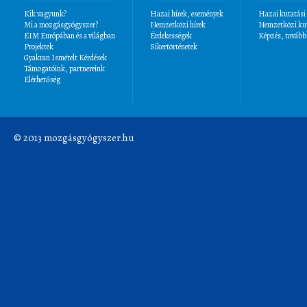
Kik vagyunk?
Hazai hírek, események
Hazai kutatási
Mi a mozgásgyógyszer?
Nemzetközi hírek
Nemzetközi kut
EIM Európában és a világban
Érdekességek
Képzés, tovább
Projektek
Sikertörténetek
Gyakran Ismételt Kérdések
Támogatóink, partnereink
Elérhetőség
© 2013 mozgásgyógyszer.hu