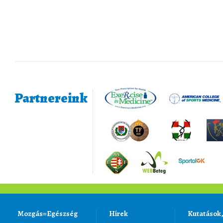
Partnereink
Mozgás=Egészség
Hírek
Kutatások