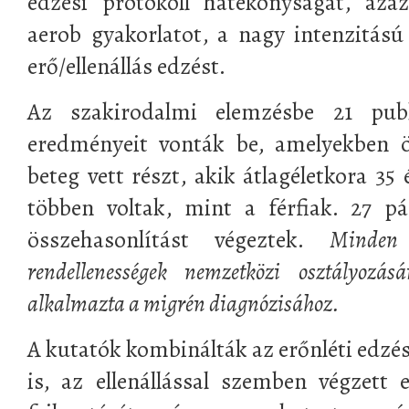
edzési protokoll hatékonyságát, aza
aerob gyakorlatot, a nagy intenzitású
erő/ellenállás edzést.
Az szakirodalmi elemzésbe 21 publik
eredményeit vonták be, amelyekben ö
beteg vett részt, akik átlagéletkora 35 
többen voltak, mint a férfiak. 27 pá
összehasonlítást végeztek.
Minden
rendellenességek nemzetközi osztályozá
alkalmazta a migrén diagnózisához.
A kutatók kombinálták az erőnléti edzés
is, az ellenállással szemben végzett