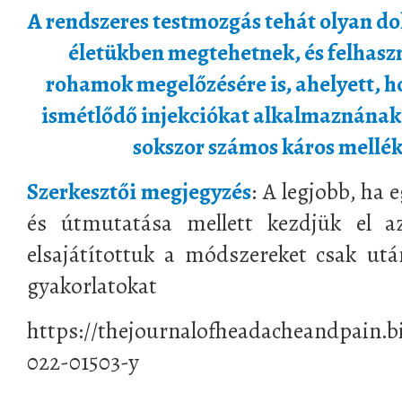
A rendszeres testmozgás tehát olyan do
életükben megtehetnek, és felhasz
rohamok megelőzésére is, ahelyett, h
ismétlődő injekciókat alkalmaznának
sokszor számos káros mellék
Szerkesztői megjegyzés
: A legjobb, ha 
és útmutatása mellett kezdjük el a
elsajátítottuk a módszereket csak ut
gyakorlatokat
https://thejournalofheadacheandpain.bi
022-01503-y