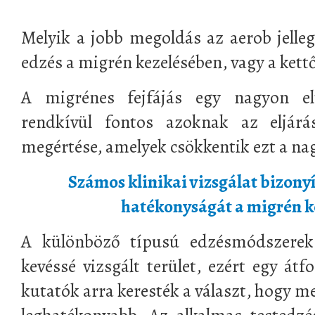
Melyik a jobb megoldás az aerob jelleg
edzés a migrén kezelésében, vagy a kett
A migrénes fejfájás egy nagyon elt
rendkívül fontos azoknak az eljár
megértése, amelyek csökkentik ezt a nag
Számos klinikai vizsgálat bizony
hatékonyságát a migrén k
A különböző típusú edzésmódszerek
kevéssé vizsgált terület, ezért egy átf
kutatók arra keresték a választ, hogy m