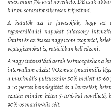
maximum 5%-ával növelhető, DE csak abban a
három sorozatot sikeresen teljesíteni.
A kutatók azt is javasolják, hogy az e
regenerálódási napokat (alacsony intenzit
iktatni és az összes nagy izom csoportot, beleér
végtagizmokat is, rotációban kell edzeni.
A nagy intenzitású aerob testmozgáshoz a kut
intervallum edzést VO2max (maximális légz
a maximális pulzusszám 50% mellett 45-60 pe
a 10 perces bemelegítést és a levezetést, het
ezután minden héten 5-10%-kal növelhető, ho
90%-os maximális célt.