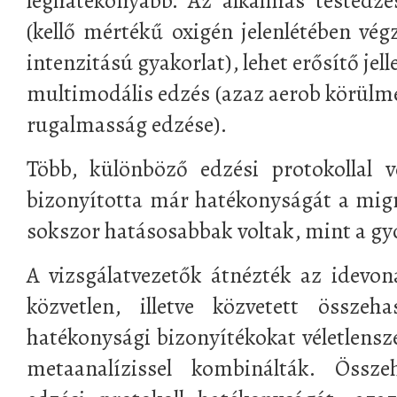
leghatékonyabb. Az alkalmas testedzé
(kellő mértékű oxigén jelenlétében végz
intenzitású gyakorlat), lehet erősítő je
multimodális edzés (azaz aerob körülmé
rugalmasság edzése).
Több, különböző edzési protokollal vé
bizonyította már hatékonyságát a mig
sokszor hatásosabbak voltak, mint a gy
A vizsgálatvezetők átnézték az idevo
közvetlen, illetve közvetett összeh
hatékonysági bizonyítékokat véletlensz
metaanalízissel kombinálták. Össz