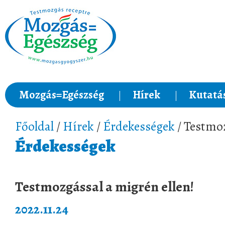
Mozgás=Egészség
Hírek
Kutatá
Főoldal
/
Hírek
/
Érdekességek
/ Testmoz
Érdekességek
Testmozgással a migrén ellen!
2022.11.24