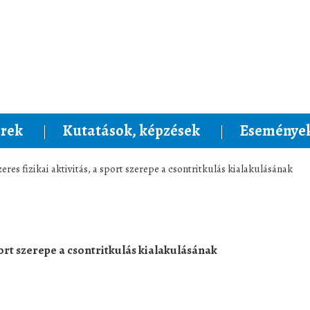
rek
Kutatások, képzések
Események
eres fizikai aktivitás, a sport szerepe a csontritkulás kialakulásának
port szerepe a csontritkulás kialakulásának