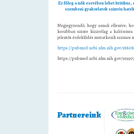
Ez főleg a nők esetében lehet kritikus,
szembeni gyakorlatok szintén hat
Megjegyzendő, hogy annak ellenére, hog
korábban szinte kizárólag a kalciumra 
jelentős érdeklődés mutatkozik számos m
https://pubmed.ncbi.nlm.nih.gov/18808
https://pubmed.ncbi.nlm.nih.gov/16550
Partnereink