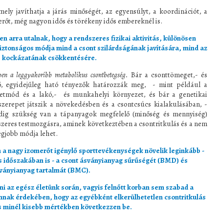
mely javíthatja a járás minőségét, az egyensúlyt, a koordinációt, a
erőt, még nagyon idős és törékeny idős embereknél is.
 arra utalnak, hogy a rendszeres fizikai aktivitás, különösen
iztonságos módja mind a csont szilárdságának javítására, mind az
 kockázatának csökkentésére.
ében a leggyakoribb metabolikus csontbetegség.
Bár a csonttömeget,- és
, egyidejűleg ható tényezők határozzák meg, - mint például a
letmód és a lakó,- és munkahelyi környezet, és bár a genetikai
szerepet játszik a növekedésben és a csontcsúcs kialakulásában, -
ig szükség van a tápanyagok megfelelő (minőség és mennyiség)
dszeres testmozgásra, aminek következtében a csontritkulás és a nem
egjobb módja lehet.
a nagy izomerőt igénylő sporttevékenységek növelik leginkább -
 időszakában is - a csont ásványianyag sűrűségét (BMD) és
ványianyag tartalmát (BMC).
ni az egész életünk során, vagyis felnőtt korban sem szabad a
nak érdekében, hogy az egyébként elkerülhetetlen csontritkulás
s minél kisebb mértékben következzen be.