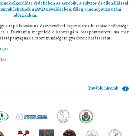
 ennek elkerülése érdekében az aerobik, a súlyzós és ellenállással
ékonyak lehetnek a BMD növelésében
,
főleg a menopauza utáni
időszakban.
y a táplálkozásunk összetevőivel kapcsolatos kutatások többsége
és a D-vitamin megfelelő ellátottságára összpontosított, ma már
ás tápanyagnak a csont minőségére gyakorolt hatása iránt.
074/
724/
További híreink