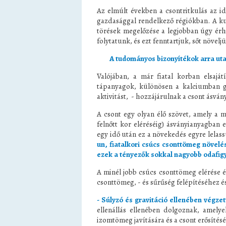
Az elmúlt években a csontritkulás az id
gazdasággal rendelkező régiókban. A kut
törések megelőzése a legjobban úgy érhe
folytatunk, és ezt fenntartjuk, sőt növelj
A tudományos bizonyítékok arra uta
Valójában, a már fiatal korban elsajá
tápanyagok, különösen a kalciumban ga
aktivitást, - hozzájárulnak a csont ásvá
A csont egy olyan élő szövet, amely a me
felnőtt kor eléréséig) ásványianyagban
egy idő után ez a növekedés egyre lelassu
un, fiatalkori csúcs csonttömeg növelé
ezek a tényezők sokkal nagyobb odafigy
A minél jobb csúcs csonttömeg elérése é
csonttömeg, - és sűrűség felépítéséhez é
- Súlyzó és gravitáció ellenében végze
ellenállás ellenében dolgoznak, amelye
izomtömeg javítására és a csont erősítésé