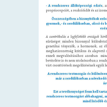
- A rendszeres állóképességi edzés
, a
propriocepciót, a reakcióidőt és az izom
Összességében a bizonyítékok erősen
gyermek,- és serdülőkorban, olcsó és b
esés
A csontritkulás a legfejlettebb országok kör
sűrűséget minden bizonnyal különböző
genetikai tényezők, a hormonok, az é
meghatározottság kritikus és alapvető 
ennek megvalósításához azonban mind
bevitelére is és nem utolsósorban a ren
várt csonttörések megelőzésének egyik l
A rendszeres testmozgás és különösen 
már a serdülőkorban a növekedés
ás
Ezt a tevékenységet fenn kell tarta
rendszeres testmozgást abbahagyni, an
minél később é