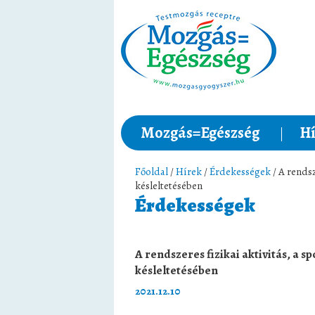
Mozgás=Egészség
Hí
Főoldal
/
Hírek
/
Érdekességek
/ A rendsz
késleltetésében
Érdekességek
A rendszeres fizikai aktivitás, a s
késleltetésében
2021.12.10