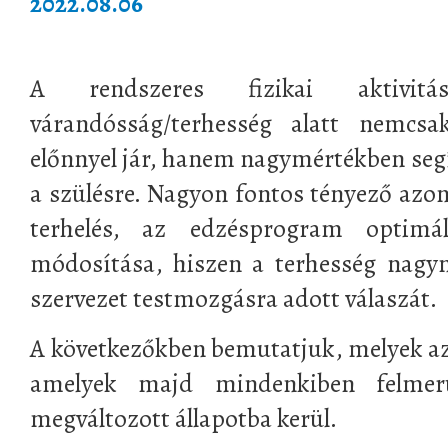
2022.08.06
A rendszeres fizikai aktivi
várandósság/terhesség alatt nemcs
előnnyel jár, hanem nagymértékben segít
a szülésre. Nagyon fontos tényező azon
terhelés, az edzésprogram optimális
módosítása, hiszen a terhesség nagym
szervezet testmozgásra adott válaszát.
A következőkben bemutatjuk, melyek az
amelyek majd mindenkiben felmer
megváltozott állapotba kerül.