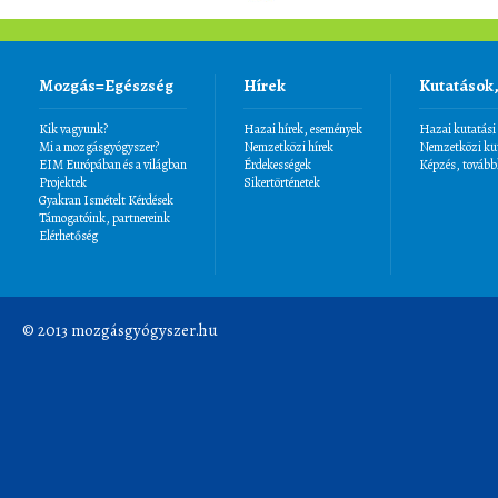
Mozgás=Egészség
Hírek
Kutatások
Kik vagyunk?
Hazai hírek, események
Hazai kutatási
Mi a mozgásgyógyszer?
Nemzetközi hírek
Nemzetközi kut
EIM Európában és a világban
Érdekességek
Képzés, tovább
Projektek
Sikertörténetek
Gyakran Ismételt Kérdések
Támogatóink, partnereink
Elérhetőség
© 2013 mozgásgyógyszer.hu