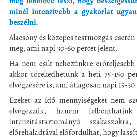
még lehetővé teszi, hogy beszélgessü
minél intenzívebb a gyakorlat ugyan
beszélni.
Alacsony és közepes testmozgás esetén a
meg, ami napi 30-60 percet jelent.
Ha nem esik nehezünkre erőteljesebb 
akkor törekedhetünk a heti 75-150 pe
elvégzésére is, ami átlagosan napi 15-30 
Ezeket az idő mennyiségeket nem szü
elvégezzük, hanem felbonthatju
intenzitástartományú szakaszokra
előrehaladtával előfordulhat, hogy lassít