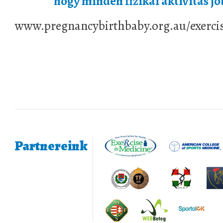
hogy minden fizikai aktivitás j
www.pregnancybirthbaby.org.au/exerci
Partnereink