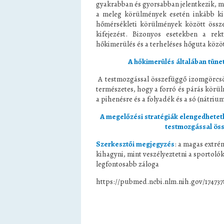
gyakrabban és gyorsabban jelentkezik, 
a meleg körülmények esetén inkább ki
hőmérsékleti körülmények között össz
kifejezést. Bizonyos esetekben a rek
hőkimerülés és a terheléses hőguta közöt
A hőkimerülés általában tünet
A testmozgással összefüggő izomgörcsö
természetes, hogy a forró és párás körü
a pihenésre és a folyadék és a só (nátrium
A megelőzési stratégiák elengedhetet
testmozgással ös
Szerkesztői megjegyzés
: a magas extré
kihagyni, mint veszélyeztetni a sportoló
legfontosabb záloga
https://pubmed.ncbi.nlm.nih.gov/174737