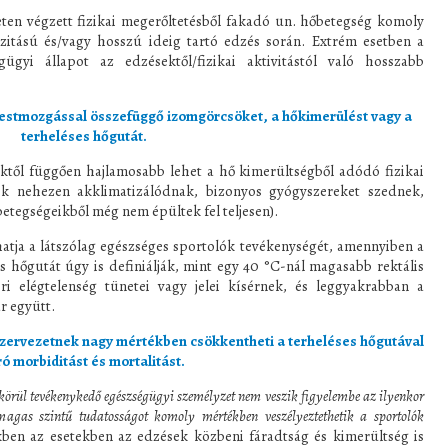
en végzett fizikai megerőltetésből fakadó un. hőbetegség komoly
zitású és/vagy hosszú ideig tartó edzés során. Extrém esetben a
gügyi állapot az edzésektől/fizikai aktivitástól való hosszabb
estmozgással összefüggő izomgörcsöket, a hőkimerülést vagy a
terheléses hőgutát.
től függően hajlamosabb lehet a hő kimerültségből adódó fizikai
kik nehezen akklimatizálódnak, bizonyos gyógyszereket szednek,
etegségeikből még nem épültek fel teljesen).
hatja a látszólag egészséges sportolók tevékenységét, amennyiben a
s hőgutát úgy is definiálják, mint egy 40 °C-nál magasabb rektális
ri elégtelenség tünetei vagy jelei kísérnek, és leggyakrabban a
r együtt.
 szervezetnek nagy mértékben csökkentheti a terheléses hőgutával
ró morbiditást és mortalitást.
 körül tevékenykedő egészségügyi személyzet nem veszik figyelembe az ilyenkor
 magas szintű tudatosságot komoly mértékben veszélyeztethetik a sportolók
ekben az esetekben az edzések közbeni fáradtság és kimerültség is