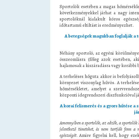
Sportolók esetében a magas hőmérséklet
következményekkel járhat a nagy inten
sportolóknál kialakult kóros egészsé
időtartamú eltiltást is eredményezhet.
A betegségek magukban foglalják a t
Néhány sportoló, az egyéni körülmények
összeomlásra (főleg azok esetében, a
hajlamosak a kiszáradásra vagy korábbi b
A terheléses hőguta akkor is befolyásol
környezet viszonylag hűvös. A terhelése
hőmérsékletet, amelyet a szervrendsze
központi idegrendszeri diszfunkcióval já
A korai felismerés és a gyors hűtése a
já
Amennyiben a sportolók, az edzők, a sportolók
jelentkező tüneteket, és nem tartják fenn a
egészségét
. Amire figyelni kell, hogy ez