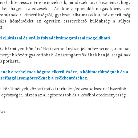
mivel a hőstressz mértéke növekszik, mindezek következménye, hogy
 kell hagyni az edzéseket. Amikor a sportolók magas környezeti
eomlanak a kimerültségtől, gyakran alkalmazzák a hőkimerültség
tális hőmérséklet az egyetlen észrevehető különbség a súlyos
t.
i ellátással és orális folyadéktámogatással megoldható
.
k bármilyen hőmérsékleti tartományban jelentkezhetnek, azonban
lmények között gyakoribbak. Az izomgörcsök általában jól reagálnak
) pótlásra.
lenek a terheléses hőguta elkerülésére, a hőkimerültségnek és a
szefüggő izomgörcsöknek a csökkentéséhez
.
m körülmények közötti fizikai terhelést/edzést sokszor célszerűbb
k egészségét, hiszen az a legfontosabb és a későbbi eredményesség
83/