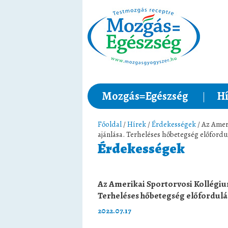
Mozgás=Egészség
Hí
Főoldal
/
Hírek
/
Érdekességek
/ Az Amer
ajánlása. Terheléses hőbetegség előfordu
Érdekességek
Az Amerikai Sportorvosi Kollégiu
Terheléses hőbetegség előfordulá
2022.07.17