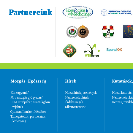
Partnereink
Mozgás=Egészség
Hírek
Kutatások
Kik vagyunk?
Hazai hírek, események
Hazai kutatási
Mi a mozgásgyógyszer?
Nemzetközi hírek
Nemzetközi kut
EIM Európában és a világban
Érdekességek
Képzés, tovább
Projektek
Sikertörténetek
Gyakran Ismételt Kérdések
Támogatóink, partnereink
Elérhetőség