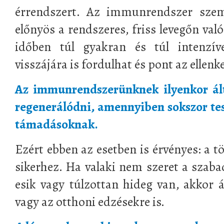
érrendszert. Az immunrendszer szem
előnyös a rendszeres, friss levegőn va
időben túl gyakran és túl intenzí
visszájára is fordulhat és pont az ellenke
Az immunrendszerünknek ilyenkor ált
regenerálódni, amennyiben sokszor tess
támadásoknak.
Ezért ebben az esetben is érvényes: a t
sikerhez. Ha valaki nem szeret a sza
esik vagy túlzottan hideg van, akkor 
vagy az otthoni edzésekre is.