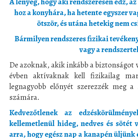
A lényeg, hogy aki rendszeresen edz, az
hoz a konyhára, ha hetente egyszer va
ötször, és utána hetekig nem c
Bármilyen rendszeres fizikai tevéken
vagy a rendszerte
De azoknak, akik inkább a biztonságot 
évben aktívaknak kell fizikailag ma
legnagyobb előnyét szerezzék meg a 
számára.
Kedvezőtlenek az edzéskörülmény
kellemetlenül hideg, nedves és sötét
arra, hogy egész nap a kanapén üljünk 