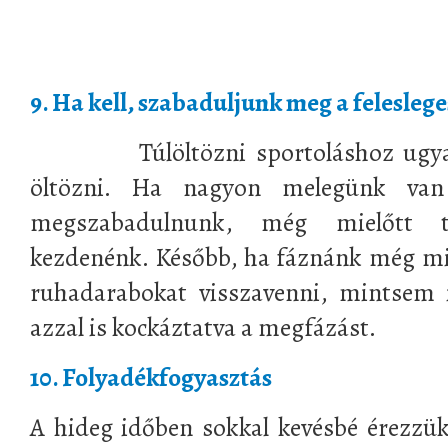
9. Ha kell, szabaduljunk meg a felesle
Túlöltözni sportoláshoz ugyanak
öltözni. Ha nagyon melegünk van
megszabadulnunk, még mielőtt t
kezdenénk. Később, ha fáznánk még mi
ruhadarabokat visszavenni, mintsem 
azzal is kockáztatva a megfázást.
10. Folyadékfogyasztás
A hideg időben sokkal kevésbé érezz