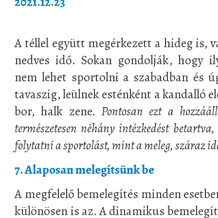
2021.12.23
A téllel együtt megérkezett a hideg is, v
nedves idő. Sokan gondolják, hogy i
nem lehet sportolni a szabadban és ú
tavaszig, leülnek esténként a kandalló el
bor, halk zene.
Pontosan ezt a hozzááll
természetesen néhány intézkedést betartva, 
folytatni a sportolást, mint a meleg, száraz i
7. Alaposan melegítsünk be
A megfelelő bemelegítés minden esetben
különösen is az. A dinamikus bemelegít