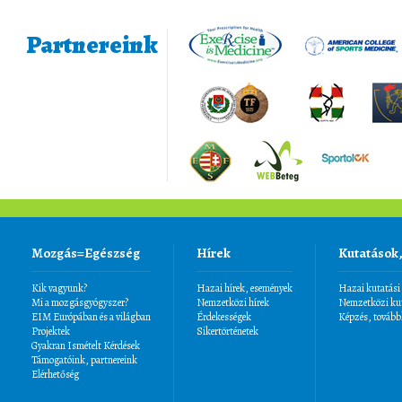
Partnereink
Mozgás=Egészség
Hírek
Kutatások
Kik vagyunk?
Hazai hírek, események
Hazai kutatási
Mi a mozgásgyógyszer?
Nemzetközi hírek
Nemzetközi kut
EIM Európában és a világban
Érdekességek
Képzés, tovább
Projektek
Sikertörténetek
Gyakran Ismételt Kérdések
Támogatóink, partnereink
Elérhetőség