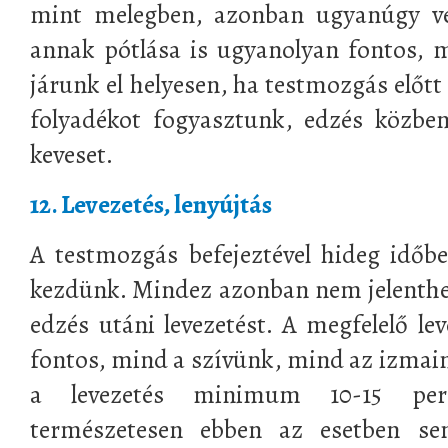
mint melegben, azonban ugyanúgy ves
annak pótlása is ugyanolyan fontos, 
járunk el helyesen, ha testmozgás előt
folyadékot fogyasztunk, edzés közbe
keveset.
12. Levezetés, lenyújtás
A testmozgás befejeztével hideg időbe
kezdünk. Mindez azonban nem jelenthet
edzés utáni levezetést. A megfelelő le
fontos, mind a szívünk, mind az izmai
a levezetés minimum 10-15 perc
természetesen ebben az esetben s