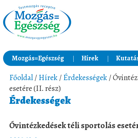
Mozgás=Egészség
Hírek
Kutatá
Főoldal
/
Hírek
/
Érdekességek
/ Óvintéz
esetére (II. rész)
Érdekességek
Óvintézkedések téli sportolás esetére