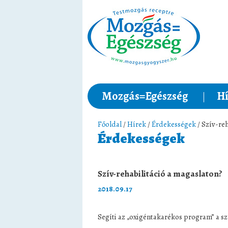
Mozgás=Egészség
Hí
Főoldal
/
Hírek
/
Érdekességek
/ Szív-re
Érdekességek
Szív-rehabilitáció a magaslaton?
2018.09.17
Segíti az „oxigéntakarékos program” a 