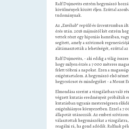
Ralf Dujmovits extrém hegymászó hozzá 
körülmények között éljen. Ezúttal azonba
tudománynak.
Az „Envihab” repülő és űrcentrumban álta
érés után. 2018 májusától két extrém he
vettek részt egy hipoxiás kamrában, vag
segített, amely a szívizmok regenerációjá
alátámasztották a lehetőségét, ezúttal az
Ralf Dujmovits, - aki eddig a világ össze
hogy milyen érzés a 7 000 méteres magas
felett tölteni a napokat. Ezen a magass
oxigéntartalom. A hegymászó első németk
hegycsúcsot és mindegyiket - a Mount Eve
Elmondása szerint a vizsgálatban való ré
végzett kutatás eredményeit próbálták e
kutatásban ugyanis mesterségesen előidéz
oxigénhiányos környezetben. Ezzel a 7 0
állapotát utánozzák. Az emberi szívizom 
választottak hegymászókat a vizsgálatra, 
reagálni rá, ha gond adódik. Ralfnak péld