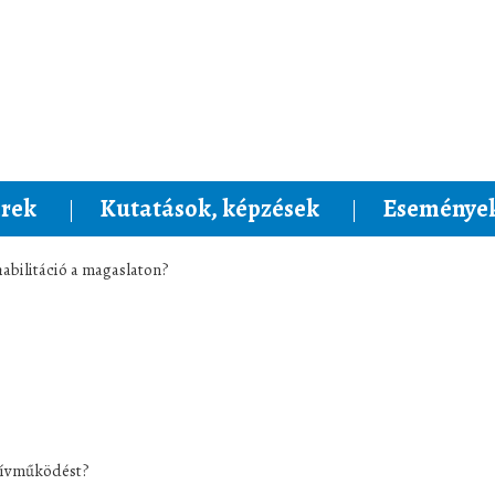
rek
Kutatások, képzések
Események
habilitáció a magaslaton?
szívműködést?