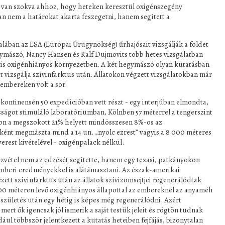
van szokva ahhoz, hogy heteken keresztül oxigénszegény
n nem a határokat akarta feszegetni, hanem segített a
lában az ESA (Európai Űrügynökség) űrhajósait vizsgálják a földet
gymászó, Nancy Hansen és Ralf Dujmovits több hetes vizsgálatban
yis oxigénhiányos környezetben. A két hegymászó olyan kutatásban
t vizsgálja szívinfarktus után. Állatokon végzett vizsgálatokban már
 embereken volt a sor.
s kontinensén 50 expedícióban vett részt - egy interjúban elmondta,
ságot stimuláló laboratóriumban, Kölnben 57 méterrel a tengerszint
ágon a megszokott 21% helyett mindösszesen 8%-os az
ént megmászta mind a 14 un. „nyolc ezrest” vagyis a 8 000 méteres
rest kivételével - oxigénpalack nélkül.
szvétel nem az edzését segítette, hanem egy texasi, patkányokon
mberi eredményekkel is alátámasztani. Az észak-amerikai
ett szívinfarktus után az állatok szívizomsejtjei regenerálódtak
00 méteren levő oxigénhiányos állapottal az embereknél az anyaméh
születés után egy hétig is képes még regenerálódni. Azért
mert ők igencsak jól ismerik a saját testük jeleit és rögtön tudnak
ául többször jelentkezett a kutatás heteiben fejfájás, bizonytalan