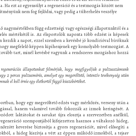
a. Ha ezt az egyensúlyt a regeneráció és a testmozgás között nem
sítményünk nem fog fejlődni, vagy pedig a túlterhelés veszélye
agymértékben függ edzettségi vagy egészségi állapotunktól és a
elés mértékétől is. Az élsportolók naponta több edzést is képesek
ten kezdik a napot, ezzel szemben a kevésbé jó kondícióval bíróknak
, hogy megfelelő képpen kipihenjenek egy komolyabb testmozgást. A
l tovább tart, minél kevésbé vagyunk a rendszeres mozgáshoz hozzá
regenerációs állapotunkat felmérjük, hogy megfigyeljük a pulzusszámunk
 egy 2 perces pulzusmérés, amelyet egy megerőltető, intenzív tevékenység után
nak el kell érnie egy életkortól függő küszöbértéket.
ban, hogy egy megerőltető edzés vagy mérkőzés, verseny után a
gással, hanem valamivel tovább fokozzák az izmok keringését. A
ódott laktátokat és savakat újra elosztja a szervezetben anélkül,
regeneráció szempontjából kifejezetten hasznos a váltakozó hideg,
őrzött keverése biztosítja a gyors regenerációt, mivel elősegíti a
okból, a hideg kiszívja a vért az éppen működő izmokból, a tejsav