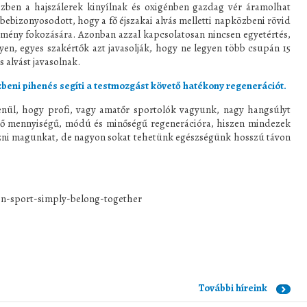
zben a hajszálerek kinyílnak és oxigénben gazdag vér áramolhat
bizonyosodott, hogy a fő éjszakai alvás melletti napközbeni rövid
sítmény fokozására. Azonban azzal kapcsolatosan nincsen egyetértés,
en, egyes szakértők azt javasolják, hogy ne legyen több csupán 15
s alvást javasolnak.
beni pihenés segíti a testmozgást követő hatékony regenerációt.
hogy profi, vagy amatőr sportolók vagyunk, nagy hangsúlyt
elő mennyiségű, módú és minőségű regenerációra, hiszen mindezek
ezni magunkat, de nagyon sokat tehetünk egészségünk hosszú távon
ion-sport-simply-belong-together
További híreink