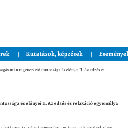
rek
Kutatások, képzések
Események
zgás után regeneráció fontossága és előnyei II. Az edzés és
tossága és előnyei II. Az edzés és relaxáció egyensúlya
ny, teljesítménynövelő edzés és az azt követő relaxáció