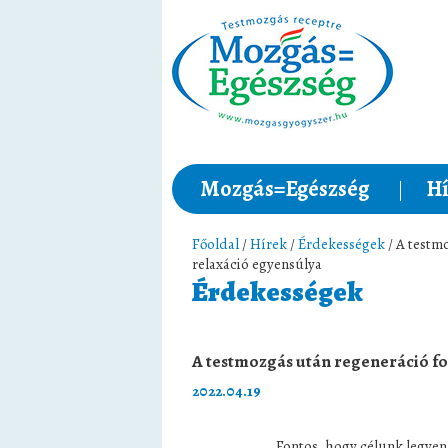
Mozgás=Egészség
Hí
Főoldal
/
Hírek
/
Érdekességek
/ A testmo
relaxáció egyensúlya
Érdekességek
A testmozgás után regeneráció fon
2022.04.19
Fontos, hogy célunk legyen a hatéko