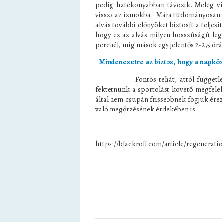
pedig hatékonyabban távozik. Meleg ví
vissza az izmokba. Mára tudományosan be
alvás további előnyöket biztosít a telje
hogy ez az alvás milyen hosszúságú legy
percnél, míg mások egy jelentős 2-2,5 órá
Mindenesetre az biztos, hogy a napköz
Fontos tehát, attól függetlenül, 
fektetnünk a sportolást követő megfel
által nem csupán frissebbnek fogjuk ér
való megőrzésének érdekében is.
https://blackroll.com/article/regenerat