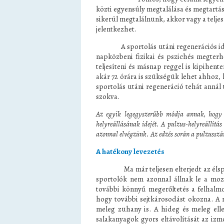
közti egyensúly megtalálása és megtartás
sikerül megtalálnunk, akkor vagy a telje
jelentkezhet.
A sportolás utáni regenerációs idő n
napközbeni fizikai és pszichés megterh
teljesíteni és másnap reggel is kipihen
akár 72 órára is szükségük lehet ahhoz
sportolás utáni regeneráció tehát anná
szokva.
Az egyik legegyszerűbb módja annak, hogy 
helyreállásának idejét. A pulzus-helyreállítás
azonnal elvégzünk. Az edzés során a pulzusszám
A hatékony levezetés
Ma már teljesen elterjedt az élsport
sportolók nem azonnal állnak le a moz
további könnyű megerőltetés a felhalmoz
hogy további sejtkárosodást okozna. A 
meleg zuhany is. A hideg és meleg ellen
salakanyagok gyors eltávolítását az izm