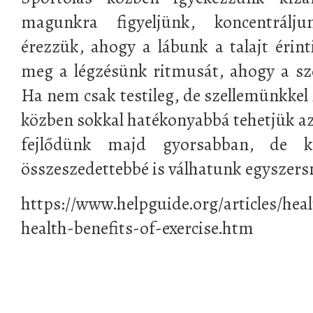
magunkra figyeljünk, koncentrálj
érezzük, ahogy a lábunk a talajt érint
meg a légzésünk ritmusát, ahogy a sz
Ha nem csak testileg, de szellemünkkel 
közben sokkal hatékonyabbá tehetjük azt
fejlődünk majd gyorsabban, de ki
összeszedettebbé is válhatunk egyszersm
https://www.helpguide.org/articles/hea
health-benefits-of-exercise.htm