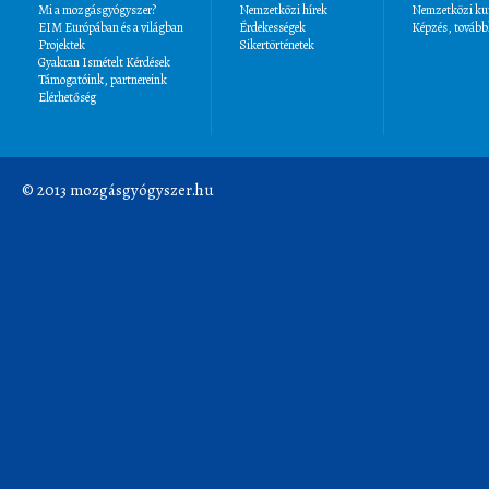
Mi a mozgásgyógyszer?
Nemzetközi hírek
Nemzetközi kut
EIM Európában és a világban
Érdekességek
Képzés, tovább
Projektek
Sikertörténetek
Gyakran Ismételt Kérdések
Támogatóink, partnereink
Elérhetőség
© 2013 mozgásgyógyszer.hu