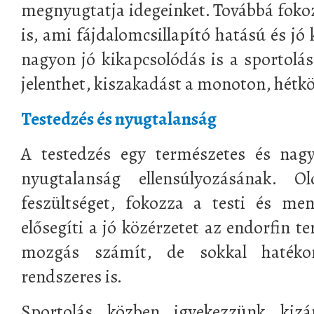
megnyugtatja idegeinket. Továbbá fokoz
is, ami fájdalomcsillapító hatású és jó 
nagyon jó kikapcsolódás is a sportolás
jelenthet, kiszakadást a monoton, hét
Testedzés és nyugtalanság
A testedzés egy természetes és nag
nyugtalanság ellensúlyozásának. 
feszültséget, fokozza a testi és men
elősegíti a jó közérzetet az endorfin t
mozgás számít, de sokkal hatéko
rendszeres is.
Sportolás közben igyekezzünk kizá