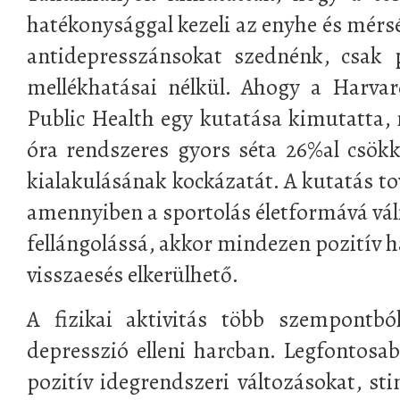
hatékonysággal kezeli az enyhe és mérs
antidepresszánsokat szednénk, csak 
mellékhatásai nélkül. Ahogy a Harva
Public Health egy kutatása kimutatta, n
óra rendszeres gyors séta 26%al csökk
kialakulásának kockázatát. A kutatás to
amennyiben a sportolás életformává váli
fellángolássá, akkor mindezen pozitív h
visszaesés elkerülhető.
A fizikai aktivitás több szempontbó
depresszió elleni harcban. Legfontosab
pozitív idegrendszeri változásokat, stim