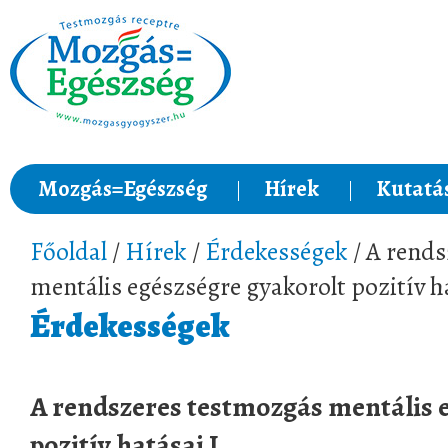
Mozgás=Egészség
Hírek
Kutatá
Főoldal
/
Hírek
/
Érdekességek
/ A rend
mentális egészségre gyakorolt pozitív ha
Érdekességek
A rendszeres testmozgás mentális 
pozitív hatásai I.