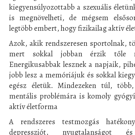
kiegyensúlyozottabb a szexuális életün
is megnövelheti, de mégsem elsőso
legtöbb embert, hogy fizikailag aktív éle
Azok, akik rendszeresen sportolnak, tö
mert sokkal jobban érzik tőle 
Energikusabbak lesznek a napjaik, pihe
jobb lesz a memóriájuk és sokkal kiegy
egész életük. Mindezeken túl, több
mentális problémára is komoly gyógyír
aktív életforma
A rendszeres testmozgás hatékon
depressziót, nyugtalanságot é