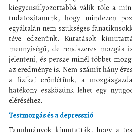
kiegyensúlyozottabbá válik tőle a mi
tudatosítanunk, hogy mindezen pozi
egyáltalán nem szükséges fanatikusokká
téve edzenünk. Kutatások kimutat
mennyiségű, de rendszeres mozgás is
jelenteni, és persze minél többet mozg
az eredménye is. Nem számít hány éve
a fizikai erőnlétünk, a mozgásgaz
hatékony eszközünk lehet egy nyugod
eléréséhez.
Testmozgás és a depresszió
Tanulmányok kimutatták, hogy a tes