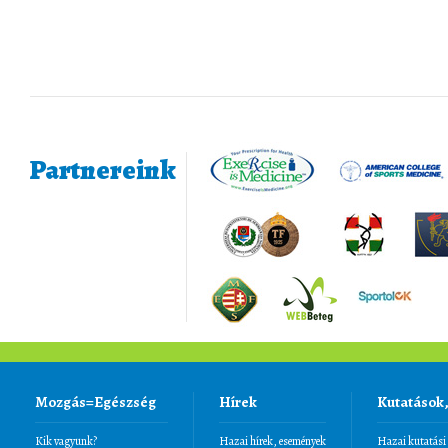
Partnereink
Mozgás=Egészség
Hírek
Kutatások
Kik vagyunk?
Hazai hírek, események
Hazai kutatási