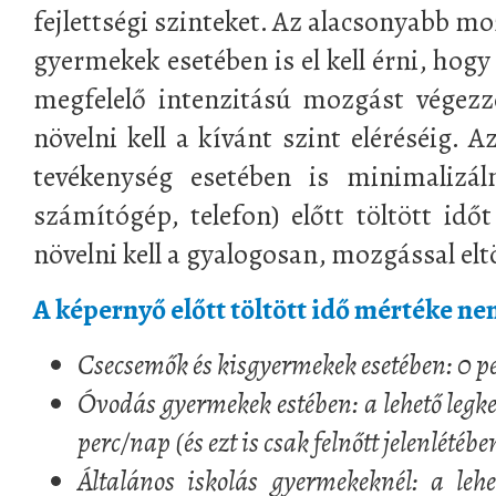
fejlettségi szinteket. Az alacsonyabb m
gyermekek esetében is el kell érni, hog
megfelelő intenzitású mozgást végezz
növelni kell a kívánt szint eléréséig. 
tevékenység esetében is minimalizál
számítógép, telefon) előtt töltött id
növelni kell a gyalogosan, mozgással elt
A képernyő előtt töltött idő mértéke ne
Csecsemők és kisgyermekek esetében: 0 p
Óvodás gyermekek estében: a lehető leg
perc/nap (és ezt is csak felnőtt jelenlétébe
Általános iskolás gyermekeknél: a leh