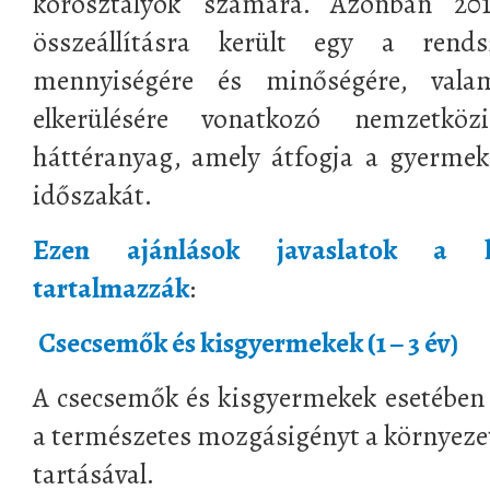
korosztályok számára. Azonban 20
összeállításra került egy a rends
mennyiségére és minőségére, valam
elkerülésére vonatkozó nemzetköz
háttéranyag, amely átfogja a gyermek-
időszakát.
Ezen ajánlások javaslatok a kö
tartalmazzák
:
Csecsemők és kisgyermekek (1 – 3 év)
A csecsemők és kisgyermekek esetében
a természetes mozgásigényt a környezeti
tartásával.