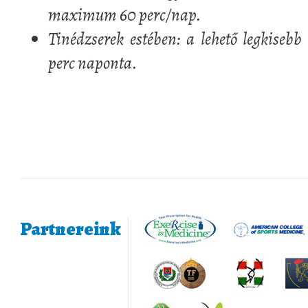
maximum 60 perc/nap.
Tinédzserek estében: a lehető legkise
perc naponta.
Partnereink