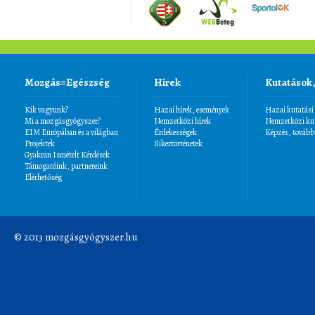
Mozgás=Egészség
Hírek
Kutatások
Kik vagyunk?
Hazai hírek, események
Hazai kutatási
Mi a mozgásgyógyszer?
Nemzetközi hírek
Nemzetközi kut
EIM Európában és a világban
Érdekességek
Képzés, tovább
Projektek
Sikertörténetek
Gyakran Ismételt Kérdések
Támogatóink, partnereink
Elérhetőség
© 2013 mozgásgyógyszer.hu