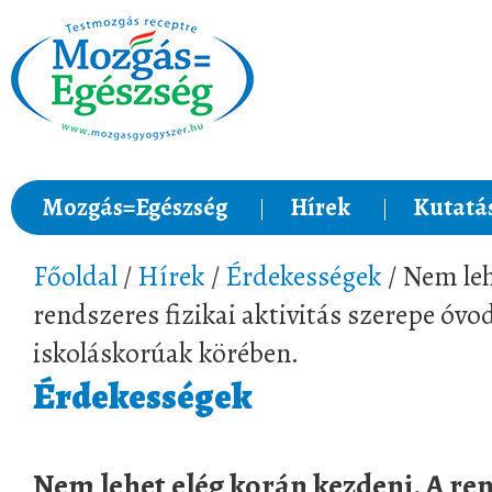
Mozgás=Egészség
Hírek
Kutatá
Főoldal
/
Hírek
/
Érdekességek
/ Nem leh
rendszeres fizikai aktivitás szerepe óvo
iskoláskorúak körében.
Érdekességek
Nem lehet elég korán kezdeni. A ren