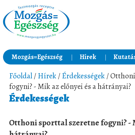
Mozgás=Egészség
Hírek
Kutatá
Főoldal
/
Hírek
/
Érdekességek
/ Otthoni
fogyni? - Mik az előnyei és a hátrányai?
Érdekességek
Otthoni sporttal szeretne fogyni? - 
hátrányai?