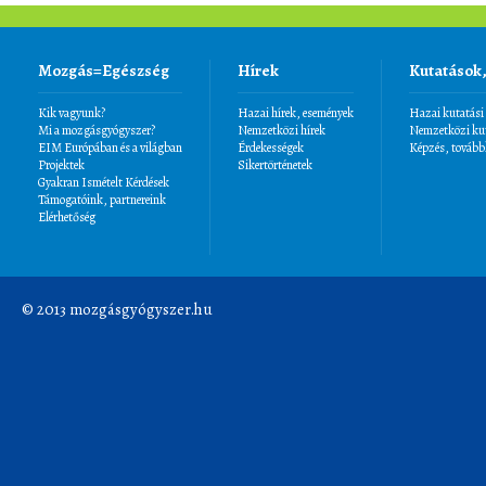
Mozgás=Egészség
Hírek
Kutatások
Kik vagyunk?
Hazai hírek, események
Hazai kutatási
Mi a mozgásgyógyszer?
Nemzetközi hírek
Nemzetközi kut
EIM Európában és a világban
Érdekességek
Képzés, tovább
Projektek
Sikertörténetek
Gyakran Ismételt Kérdések
Támogatóink, partnereink
Elérhetőség
© 2013 mozgásgyógyszer.hu