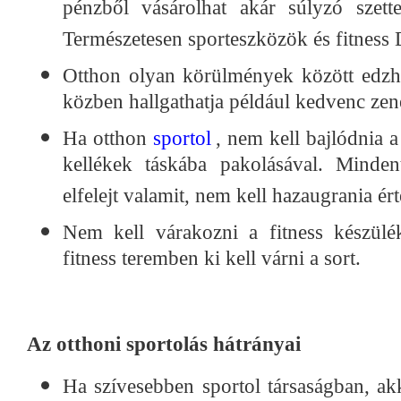
pénzből vásárolhat akár súlyzó szett
Természetesen sporteszközök és fitness 
Otthon olyan körülmények között edzhe
közben hallgathatja például kedvenc zené
Ha otthon
sportol
, nem kell bajlódnia a
kellékek táskába pakolásával. Minden
elfelejt valamit, nem kell hazaugrania ért
Nem kell várakozni a fitness készülé
fitness teremben ki kell várni a sort.
Az otthoni sportolás hátrányai
Ha szívesebben sportol társaságban, ak