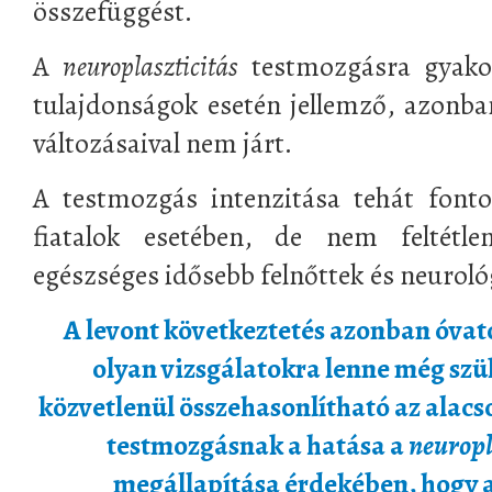
összefüggést.
A
neuroplaszticitás
testmozgásra gyakor
tulajdonságok esetén jellemző, azonb
változásaival nem járt.
A testmozgás intenzitása tehát fonto
fiatalok esetében, de nem feltétle
egészséges idősebb felnőttek és neuroló
A levont következtetés azonban óvat
olyan vizsgálatokra lenne még szü
közvetlenül összehasonlítható az alacs
testmozgásnak a hatása a
neuropl
megállapítása érdekében, hogy a