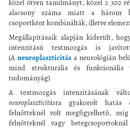
közel ötven tanulmányt, közel 2 300 ré
alacsony száma miatt a három be
csoportként kombinálták, illetve elemez
Megállapításaik alapján kiderült, ho
intenzitású testmozgás is javí
(A
neuroplaszticitás
a neurológián belü
mind strukturális és funkcionális v
tudományág)
A testmozgás intenzitásának vált
neuroplaszticitás
ra gyakorolt hatás c
felnőtteknél volt megfigyelhető, mí
felnőtteknél vagy betegcsoportokná