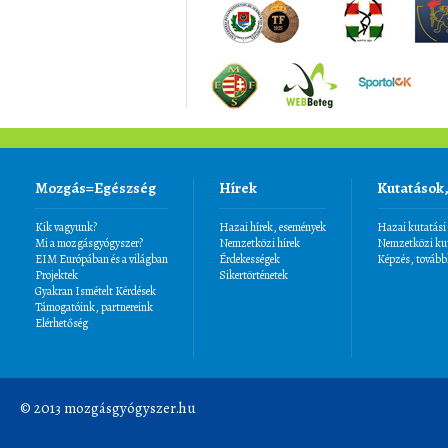
Mozgás=Egészség
Hírek
Kutatások
Kik vagyunk?
Hazai hírek, események
Hazai kutatási
Mi a mozgásgyógyszer?
Nemzetközi hírek
Nemzetközi kut
EIM Európában és a világban
Érdekességek
Képzés, tovább
Projektek
Sikertörténetek
Gyakran Ismételt Kérdések
Támogatóink, partnereink
Elérhetőség
© 2013 mozgásgyógyszer.hu