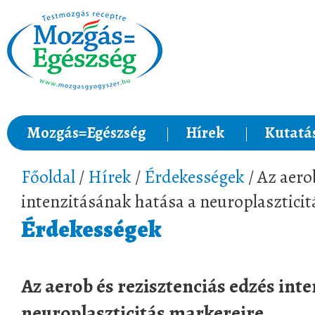
Mozgás=Egészség
Hírek
Kutatá
Főoldal
/
Hírek
/
Érdekességek
/ Az aero
intenzitásának hatása a neuroplaszticit
Érdekességek
Az aerob és rezisztenciás edzés int
neuroplaszticitás markereire