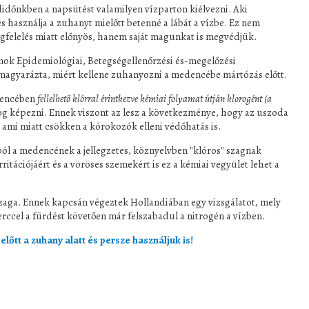
didőnkben a napsütést valamilyen vízparton kiélvezni. Aki
 használja a zuhanyt mielőtt betenné a lábát a vízbe. Ez nem
egfelelés miatt előnyös, hanem saját magunkat is megvédjük.
amok Epidemiológiai, Betegségellenőrzési és-megelőzési
magyarázta, miért kellene zuhanyozni a medencébe mártózás előtt.
dencében
fellelhető klórral érintkezve kémiai folyamat útján klorogént (a
og képezni. Ennek viszont az lesz a következménye, hogy az uszoda
 ami miatt csökken a kórokozók elleni védőhatás is.
ból a medencének a jellegzetes, köznyelvben "klóros" szagnak
ritációjáért és a vöröses szemekért is ez a kémiai vegyület lehet a
zaga. Ennek kapcsán végeztek Hollandiában egy vizsgálatot, mely
ccel a fürdést követően már felszabadul a nitrogén a vízben.
előtt a zuhany alatt és persze használjuk is!