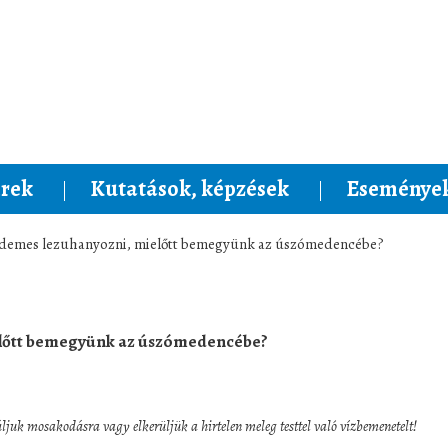
rek
Kutatások, képzések
Események
rdemes lezuhanyozni, mielőtt bemegyünk az úszómedencébe?
előtt bemegyünk az úszómedencébe?
ljuk mosakodásra vagy elkerüljük a hirtelen meleg testtel való vízbemenetelt!