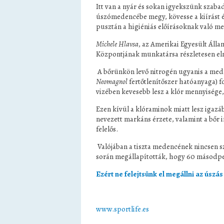
Itt van a nyár és sokan igyekszünk szaba
úszómedencébe megy, kövesse a kiírást és
pusztán a higiéniás előírásoknak való m
Michele Hlavsa
, az Amerikai Egyesült Áll
Központjának munkatársa részletesen el
A bőrünkön levő nitrogén ugyanis a me
Neomagnol
fertőtlenítőszer hatóanyaga) f
vizében kevesebb lesz a klór mennyisége,
Ezen kívül a klóraminok miatt lesz igazá
nevezett markáns érzete, valamint a bőr ir
felelős.
Valójában a tiszta medencének nincsen s
során megállapították, hogy 60 másodper
Ezért ne felejtsünk el megállni az úszás 
www.sportlife.es