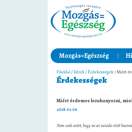
Mozgás=Egészség
Hí
Főoldal
/
Hírek
/
Érdekességek
/ Miért é
Érdekességek
Miért érdemes lezuhanyozni, mi
2018.07.06
Nem csak azért, hogy ne az uszoda vízét haszná