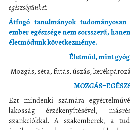
egészségünket.
Átfogó tanulmányok tudományosan b
ember egészsége nem sorsszerű, hanem
életmódunk következménye.
Életmód, mint gyóg
Mozgás, séta, futás, úszás, kerékpározá
MOZGÁS=EGÉSZ
Ezt mindenki számára egyértelművé 
lakosság érzékenyítésével, másr
szankciókkal. A szakemberek, a tu