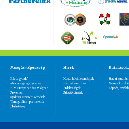
Partnereink
Mozgás=Egészség
Hírek
Kutatások
Kik vagyunk?
Hazai hírek, események
Hazai kutatási
Mi a mozgásgyógyszer?
Nemzetközi hírek
Nemzetközi kut
EIM Európában és a világban
Érdekességek
Képzés, tovább
Projektek
Sikertörténetek
Gyakran Ismételt Kérdések
Támogatóink, partnereink
Elérhetőség