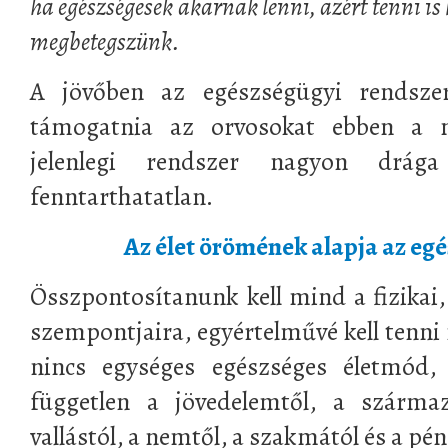
ha egészségesek akarnak lenni, azért tenni is 
megbetegszünk.
A jövőben az egészségügyi rendszern
támogatnia az orvosokat ebben a m
jelenlegi rendszer nagyon drág
fenntarthatatlan.
Az élet örömének alapja az eg
Összpontosítanunk kell mind a fizikai
szempontjaira, egyértelművé kell tenn
nincs egységes egészséges életmód
független a jövedelemtől, a származ
vallástól, a nemtől, a szakmától és a pén