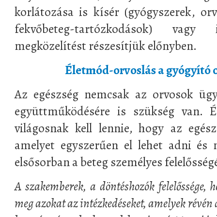
korlátozása is kísér (gyógyszerek, or
fekvőbeteg-tartózkodások) vag
megközelítést részesítjük előnyben.
Életmód-orvoslás a gyógyító o
Az egészség nemcsak az orvosok ügy
együttműködésére is szükség van. 
világosnak kell lennie, hogy az egé
amelyet egyszerűen el lehet adni és
elsősorban a beteg személyes felelőssé
A szakemberek, a döntéshozók felelőssége, h
meg azokat az intézkedéseket, amelyek révén 