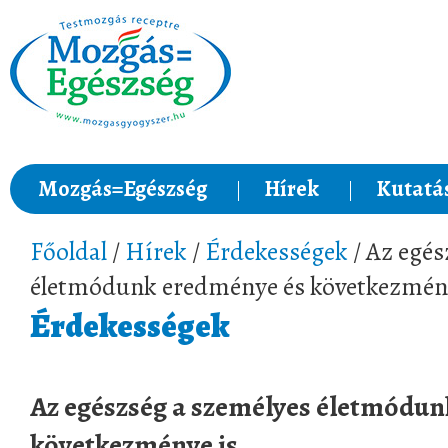
Mozgás=Egészség
Hírek
Kutatá
Főoldal
/
Hírek
/
Érdekességek
/ Az egés
életmódunk eredménye és következmény
Érdekességek
Az egészség a személyes életmódu
következménye is