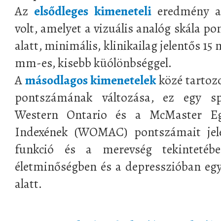
Az
elsődleges kimeneteli
eredmény a 
volt, amelyet a vizuális analóg skála p
alatt, minimális, klinikailag jelentős 1
mm-es, kisebb küólönbséggel.
A
másodlagos kimenetelek
közé tartozo
pontszámának változása, ez egy spe
Western Ontario és a McMaster Egy
Indexének (WOMAC) pontszámait jele
funkció és a merevség tekintetébe
életminőségben és a depresszióban egya
alatt.