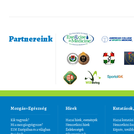
Partnereink
Mozgás=Egészség
Hírek
Kutatások
Kik vagyunk?
Hazai hírek, események
Hazai kutatási
Mi a mozgásgyógyszer?
Nemzetközi hírek
Nemzetközi kut
EIM Európában és a világban
Érdekességek
Képzés, tovább