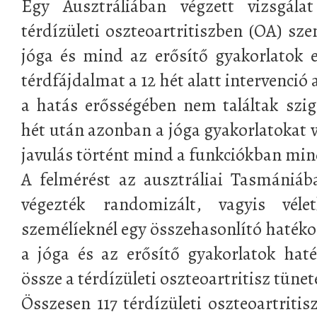
Egy Ausztráliában végzett vizsgála
térdízületi oszteoartritiszben (OA) sz
jóga és mind az erősítő gyakorlatok 
térdfájdalmat a 12 hét alatt intervenció 
a hatás erősségében nem találtak szig
hét után azonban a jóga gyakorlatokat 
javulás történt mind a funkciókban min
A felmérést az ausztráliai Tasmániáb
végezték randomizált, vagyis véletl
személíeknél egy összehasonlító hatéko
a jóga és az erősítő gyakorlatok hat
össze a térdízületi oszteoartritisz tüne
Összesen 117 térdízületi oszteoartriti