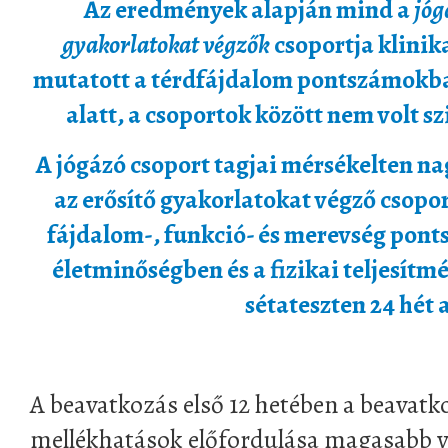
Az eredmények alapján mind a
jóg
gyakorlatokat végzők
csoportja klinika
mutatott a térdfájdalom pontszámokban 
alatt, a csoportok között nem volt s
A jógázó csoport tagjai mérsékelten n
az erősítő gyakorlatokat végző cso
fájdalom-, funkció- és merevség pont
életminőségben és a fizikai teljesít
sétateszten 24 hét a
A beavatkozás első 12 hetében a beavat
mellékhatások előfordulása magasabb vo