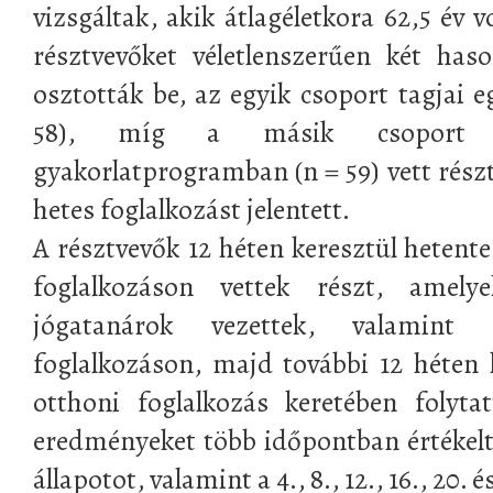
vizsgáltak, akik átlagéletkora 62,5 év 
résztvevőket véletlenszerűen két has
osztották be, az egyik csoport tagjai
58), míg a másik csoport t
gyakorlatprogramban (n = 59) vett rész
hetes foglalkozást jelentett.
A résztvevők 12 héten keresztül hetent
foglalkozáson vettek részt, amelye
jógatanárok vezettek, valamint
foglalkozáson, majd további 12 héten
otthoni foglalkozás keretében folyta
eredményeket több időpontban értékelté
állapotot, valamint a 4., 8., 12., 16., 20. é