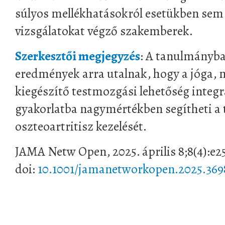
súlyos mellékhatásokról esetükben sem
vizsgálatokat végző szakemberek.
Szerkesztői megjegyzés
: A tanulmányb
eredmények arra utalnak, hogy a jóga, m
kiegészítő testmozgási lehetőség integrá
gyakorlatba nagymértékben segítheti a t
oszteoartritisz kezelését.
JAMA Netw Open, 2025. április 8;8(4):e2
doi:
10.1001/jamanetworkopen.2025.369