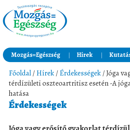
Mozgás=Egészség
Hírek
Kutatá
Főoldal
/
Hírek
/
Érdekességek
/ Jóga va
térdízületi oszteoartritisz esetén -A jóg
hatása
Érdekességek
Jóga vagy erősítő gyakorlat térdízül