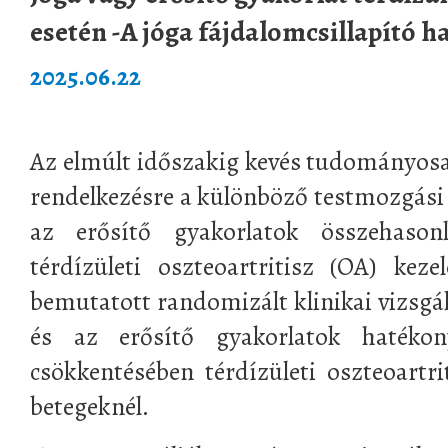
esetén -A jóga fájdalomcsillapító h
2025.06.22
Az elmúlt időszakig kevés tudományosan
rendelkezésre a különböző testmozgási 
az erősítő gyakorlatok összehason
térdízületi oszteoartritisz (OA) kez
bemutatott randomizált klinikai vizsgál
és az erősítő gyakorlatok hatékon
csökkentésében térdízületi oszteoartri
betegeknél.