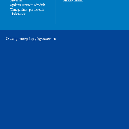
Projektek
Sikertörténetek
Gyakran Ismételt Kérdések
Támogatóink, partnereink
Elérhetőség
© 2013 mozgásgyógyszer.hu