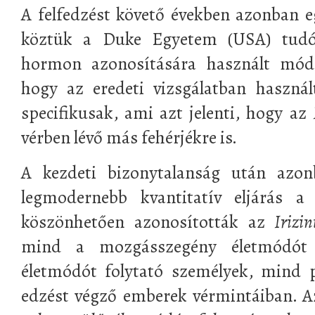
A felfedzést követő években azonban 
köztük a Duke Egyetem (USA) tudós
hormon azonosítására használt mód
hogy az eredeti vizsgálatban használ
specifikusak, ami azt jelenti, hogy az
vérben lévő más fehérjékre is.
A kezdeti bizonytalanság után azo
legmodernebb kvantitatív eljárás a
köszönhetően azonosították az
Irizin
mind a mozgásszegény életmódót 
életmódót folytató személyek, mind p
edzést végző emberek vérmintáiban. 