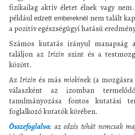
fizikailag aktív életet élnek vagy ne
például
nem talált ka
edzett embereknél
a pozitív egészségügyi hatású eredmén
Számos kutatás irányul manapság a
találjon az
Irizin
szint és a testmozg
között.
Az
Irizin
és más
miokin
ek (a mozgásra
válaszként az izomban termelődő
tanulmányozása fontos kutatási ter
foglalkozó kutatók körében.
Összefoglalva
: az edzés tehát nemcsak m