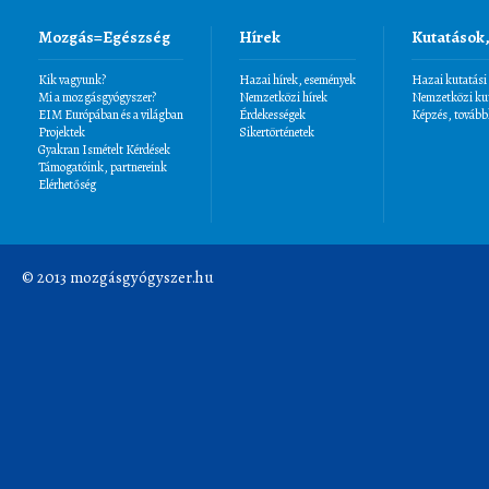
Mozgás=Egészség
Hírek
Kutatások
Kik vagyunk?
Hazai hírek, események
Hazai kutatási
Mi a mozgásgyógyszer?
Nemzetközi hírek
Nemzetközi kut
EIM Európában és a világban
Érdekességek
Képzés, tovább
Projektek
Sikertörténetek
Gyakran Ismételt Kérdések
Támogatóink, partnereink
Elérhetőség
© 2013 mozgásgyógyszer.hu