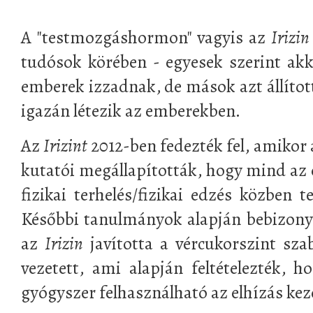
A "testmozgáshormon" vagyis az
Irizin
tudósok körében - egyesek szerint akk
emberek izzadnak, de mások azt állítot
igazán létezik az emberekben.
Az
Irizint
2012-ben fedezték fel, amikor
kutatói megállapították, hogy mind az
fizikai terhelés/fizikai edzés közben 
Későbbi tanulmányok alapján bebizony
az
Irizin
javította a vércukorszint sza
vezetett, ami alapján feltételezték,
gyógyszer felhasználható az elhízás keze