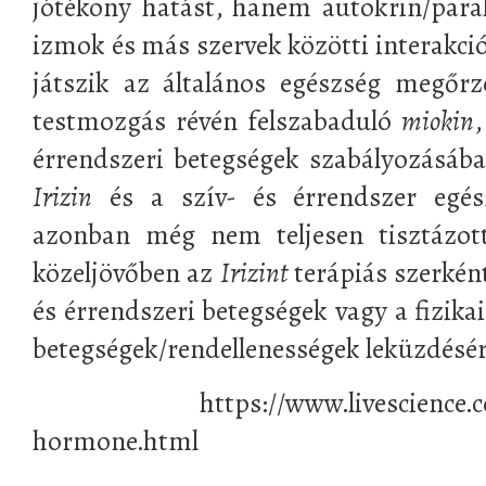
jótékony hatást, hanem autokrin/para
izmok és más szervek közötti interakció
játszik az általános egészség megőr
testmozgás révén felszabaduló
miokin
,
érrendszeri betegségek szabályozásában
Irizin
és a szív- és érrendszer egész
azonban még nem teljesen tisztázot
közeljövőben az
Irizint
terápiás szerként
és érrendszeri betegségek vagy a fizika
betegségek/rendellenességek leküzdésér
https://www.livescience.com/51
hormone.html