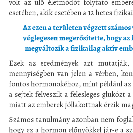
volt az ülő életmódót folytató ember
esetében, akik esetében a 12 hetes fizika
Az ezen a területen végzett számos
véglegesen megerősítette, hogy az
megváltozik a fizikailag aktív em
Ezek az eredmények azt mutatják
mennyiségben van jelen a vérben, kon
fontos hormonokéhoz, mint például az
a sejtek felveszik a felesleges glukózt 
miatt az emberek jóllakottnak érzik ma
Számos tanulmány azonban nem foglalk
hogy ez a hormon előnyökkel jár-e a s