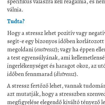
specifikus válaszra kell reagálnia, és n
válnia.
Tudta?
Hogy a stressz lehet pozitív vagy negatí
segít-e egy bizonyos időben korlátozott
megoldani (
eustressz
); vagy ha éppen ell
a test egyensúlyának, ami kellemetlensé
ingerlékenységet és haragot okoz, az ut
időben fennmarad (
distressz
).
A stressz fertőző lehet, vannak tudomá
azt mutatják, hogy a stresszben szenve
megfigyelése elegendő kiváltó tényező 