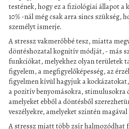
testének, hogy ez a fiziológiai állapot a
10% -nál még csak arra sincs szükség, h
személyt ismerje.
A stressz vakmerőbbé tesz, miatta megv
döntéshozatal kognitív módját, - más 
funkciókat, melyekhez olyan területek t
figyelem, a megfigyelőképesség, az érzék
figyelmen kívül hagyjuk a kockázatokat,
a pozitív benyomásokra, stimulusokra 
amelyeket ebből a döntésből szerezhetü
veszélyekre, amelyeket szintén magával
A stressz miatt több zsír halmozódhat f