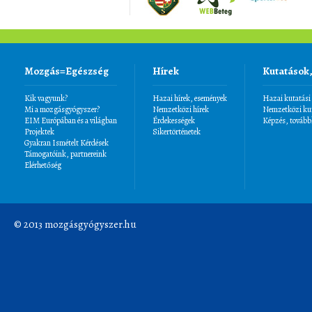
Mozgás=Egészség
Hírek
Kutatások
Kik vagyunk?
Hazai hírek, események
Hazai kutatási
Mi a mozgásgyógyszer?
Nemzetközi hírek
Nemzetközi kut
EIM Európában és a világban
Érdekességek
Képzés, tovább
Projektek
Sikertörténetek
Gyakran Ismételt Kérdések
Támogatóink, partnereink
Elérhetőség
© 2013 mozgásgyógyszer.hu