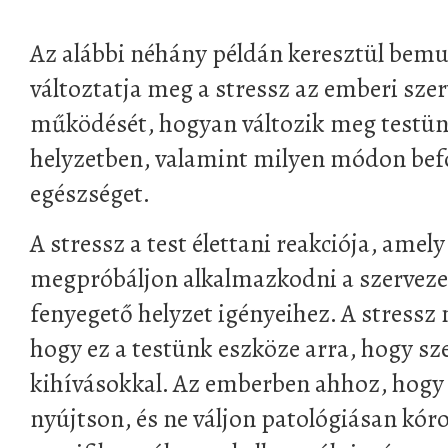
Az alábbi néhány példán keresztül bem
változtatja meg a stressz az emberi szer
működését, hogyan változik meg testün
helyzetben, valamint milyen módon befol
egészséget.
A stressz a test élettani reakciója, amely
megpróbáljon alkalmazkodni a szervezet
fenyegető helyzet igényeihez. A stressz 
hogy ez a testünk eszköze arra, hogy s
kihívásokkal. Az emberben ahhoz, hogy 
nyújtson, és ne váljon patológiásan kóro