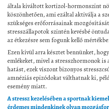
általa kiváltott kortizol-hormonszint 
köszönhetően, ami ezáltal aktiválja a 
szükséges erőforrásainak mozgósítását.
stresszállapotok szintén kevésbé öntuda
az étkezésre sem fogunk kellő mértékbe
Ezen kívül arra késztet bennünket, hogy 
emlékeket, mivel a stresszhormonok is a
hatást, ezek viszont bizonyos stresszcs
amnéziás epizódokat válthatnak ki, pél
esemény miatt.
A stressz kezelésében a sportnak kiemel
érdemes mindenkinek olyan mozgásfor