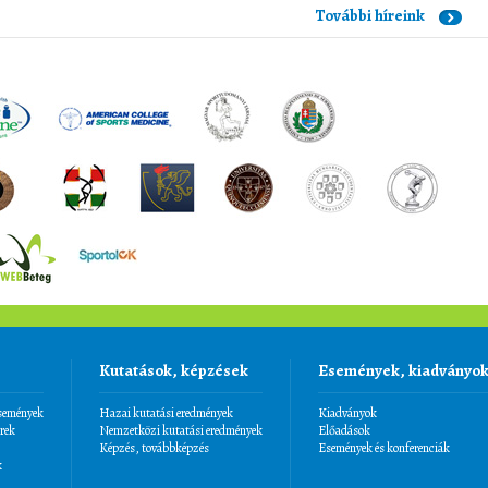
További híreink
Kutatások, képzések
Események, kiadványo
események
Hazai kutatási eredmények
Kiadványok
rek
Nemzetközi kutatási eredmények
Előadások
Képzés, továbbképzés
Események és konferenciák
k