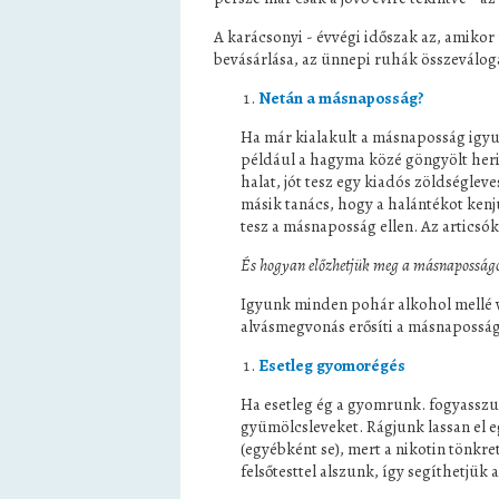
A karácsonyi - évvégi időszak az, amikor 
bevásárlása, az ünnepi ruhák összeválogat
Netán a másnaposság?
Ha már kialakult a másnaposság igyu
például a hagyma közé göngyölt herin
halat, jót tesz egy kiadós zöldségleve
másik tanács, hogy a halántékot kenj
tesz a másnaposság ellen. Az articsók
És hogyan előzhetjük meg a másnaposság
Igyunk minden pohár alkohol mellé viz
alvásmegvonás erősíti a másnaposság
Esetleg gyomorégés
Ha esetleg ég a gyomrunk. fogyasszunk
gyümölcsleveket. Rágjunk lassan el
(egyébként se), mert a nikotin tönkre
felsőtesttel alszunk, így segíthetjük 