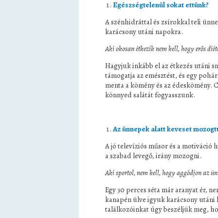
Egészségtelenül sokat ettünk?
A szénhidráttal és zsírokkal teli ün
karácsony utáni napokra.
Aki okosan étkezik nem kell, hogy erős diét
Hagyjuk inkább el az étkezés utáni sn
támogatja az emésztést, és egy pohá
menta a kömény és az édeskömény. Cse
könnyed salátát fogyasszunk.
Az ünnepek alatt keveset mozogt
A jó televíziós műsor és a motiváció
a szabad levegő, irány mozogni.
Aki sportol, nem kell, hogy aggódjon az ü
Egy 30 perces séta már aranyat ér, n
kanapén ülve igyuk karácsony utáni
találkozóinkat úgy beszéljük meg, ho