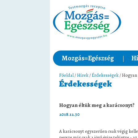
Mozgás=Egészség
Hí
Főoldal
/
Hírek
/
Érdekességek
/ Hogyan 
Érdekességek
Hogyan éltük meg a karácsonyt?
2018.12.30
A karácsonyt egyszerűen csak végig kellet
persze már csak a jövő évire tekintve - a