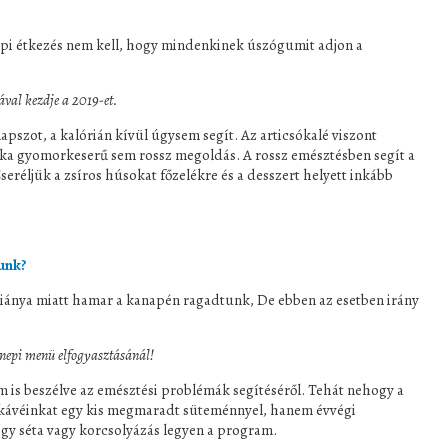
nepi étkezés nem kell, hogy mindenkinek úszógumit adjon a
ával kezdje a 2019-et.
apszot, a kalórián kívül úgysem segít. Az articsókalé viszont
rka gyomorkeserű sem rossz megoldás. A rossz emésztésben segít a
réljük a zsíros húsokat főzelékre és a desszert helyett inkább
unk?
 hiánya miatt hamar a kanapén ragadtunk, De ebben az esetben irány
nnepi menü elfogyasztásánál!
em is beszélve az emésztési problémák segítéséről. Tehát nehogy a
 kávéinkat egy kis megmaradt süteménnyel, hanem évvégi
gy séta vagy korcsolyázás legyen a program.