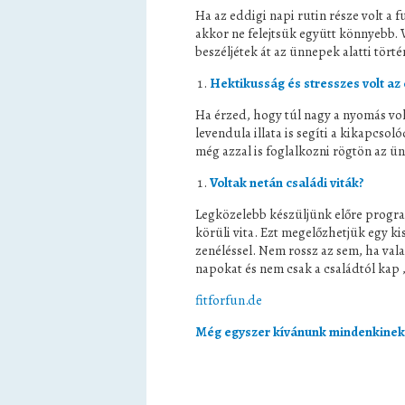
Ha az eddigi napi rutin része volt a
akkor ne felejtsük együtt könnyebb. 
beszéljétek át az ünnepek alatti tört
Hektikusság és stresszes volt az 
Ha érzed, hogy túl nagy a nyomás volt
levendula illata is segíti a kikapcsol
még azzal is foglalkozni rögtön az ü
Voltak netán családi viták?
Legközelebb készüljünk előre program
körüli vita. Ezt megelőzhetjük egy ki
zenéléssel. Nem rossz az sem, ha valak
napokat és nem csak a családtól kap 
fitforfun.de
Még egyszer kívánunk mindenkinek 