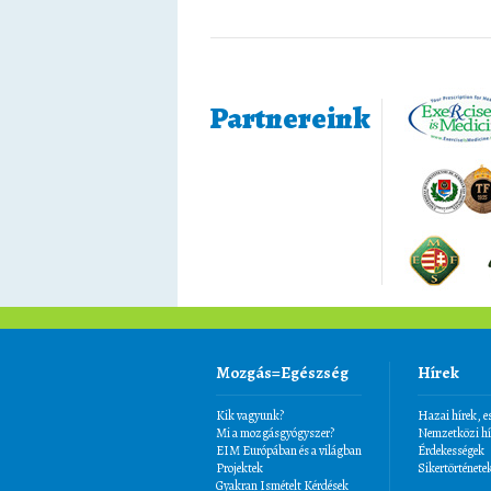
Partnereink
Mozgás=Egészség
Hírek
Kik vagyunk?
Hazai hírek, 
Mi a mozgásgyógyszer?
Nemzetközi hí
EIM Európában és a világban
Érdekességek
Projektek
Sikertörténete
Gyakran Ismételt Kérdések