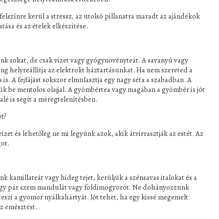
felszínre kerül a stressz, az utolsó pillanatra maradt az ajándékok
ása és az ételek elkészítése.
nk sokat, de csak vizet vagy gyógynövényteát. A savanyú vagy
g helyreállítja az elektrolit háztartásunkat. Ha nem szereted a
s is. A fejfájást sokszor elmulasztja egy nagy séta a szabadban. A
ük be mentolos olajjal. A gyömbértea vagy magában a gyömbér is jót
alé is segít a méregtelenítésben.
ot?
et és lehetőleg ne mi legyünk azok, akik átvirrasztják az estét. Az
ot.
 kamillateát vagy hideg tejet, kerüljük a szénsavas italokat és a
 egy pár szem mandulát vagy földimogyorót. Ne dohányozzunk
teszi a gyomor nyálkahártyát. Jót tehet, ha egy kissé megemelt
az emésztést.