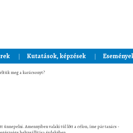
rek
Kutatások, képzések
Események
éltük meg a karácsonyt?
t ünnepelni. Amennyiben valaki túl lőtt a célon, íme pár tanács -
z egészsége helyreállítása érdekében.