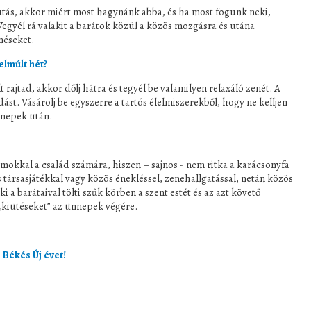
 futás, akkor miért most hagynánk abba, és ha most fogunk neki,
Vegyél rá valakit a barátok közül a közös mozgásra és utána
énéseket.
elmúlt hét?
 rajtad, akkor dőlj hátra és tegyél be valamilyen relaxáló zenét. A
ódást. Vásárolj be egyszerre a tartós élelmiszerekből, hogy ne kelljen
nnepek után.
okkal a család számára, hiszen – sajnos - nem ritka a karácsonyfa
s társasjátékkal vagy közös énekléssel, zenehallgatással, netán közös
i a barátaival tölti szűk körben a szent estét és az azt követő
„kiütéseket” az ünnepek végére.
Békés Új évet!