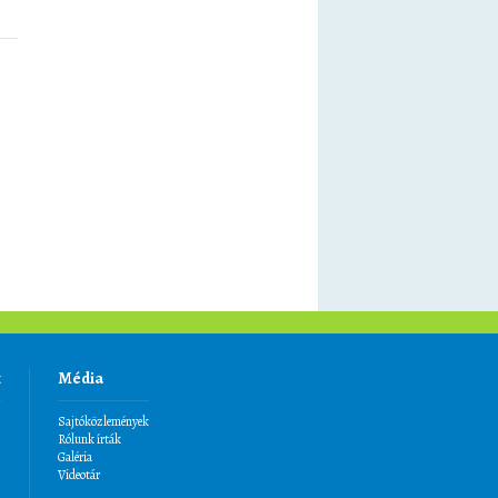
k
Média
Sajtóközlemények
Rólunk írták
Galéria
Videotár