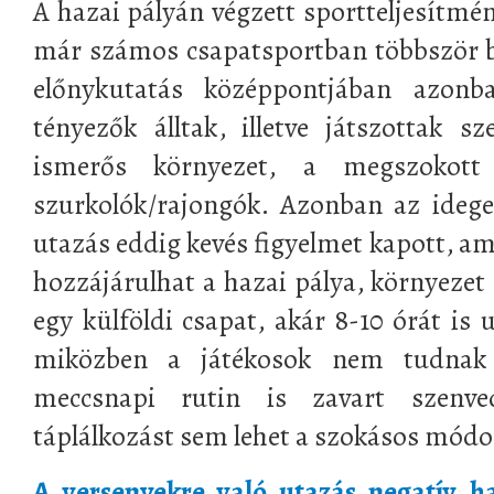
A hazai pályán végzett sportteljesítmé
már számos csapatsportban többször b
előnykutatás középpontjában azonb
tényezők álltak, illetve játszottak s
ismerős környezet, a megszokott
szurkolók/rajongók. Azonban az idege
utazás eddig kevés figyelmet kapott, a
hozzájárulhat a hazai pálya, környezet
egy külföldi csapat, akár 8-10 órát is 
miközben a játékosok nem tudnak
meccsnapi rutin is zavart szenv
táplálkozást sem lehet a szokásos módo
A versenyekre való utazás negatív ha