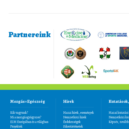
Partnereink
Mozgás=Egészség
Hírek
Kutatások
Kik vagyunk?
Hazai hírek, események
Hazai kutatási
Mi a mozgásgyógyszer?
Nemzetközi hírek
Nemzetközi kut
EIM Európában és a világban
Érdekességek
Képzés, tovább
Projektek
Sikertörténetek