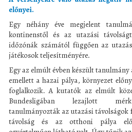
előnyei.
Egy néhány éve megjelent tanulm
kontinenstől és az utazási távolságt
időzónák számától függően az utazás 
játékosok teljesítményére.
Egy az elmúlt évben készült tanulmány 
emellett a hazai pálya, környezet előny
foglalkozik. A kutatók az elmúlt köz
Bundesligában lezajlott mérk
tanulmányozták az utazási távolságok 
távolság és az otthoni pálya elő
egyértelműen látható volt. Úgy tűnik a