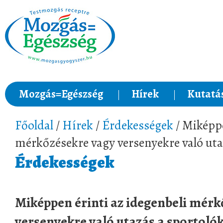
Mozgás=Egészség
Hírek
Kutatá
Főoldal
/
Hírek
/
Érdekességek
/ Miképpe
mérkőzésekre vagy versenyekre való uta
Érdekességek
Miképpen érinti az idegenbeli mérk
versenyekre való utazás a sportoló