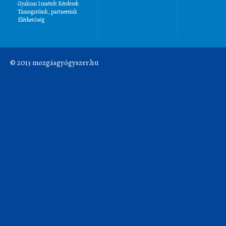
Gyakran Ismételt Kérdések
Támogatóink, partnereink
Elérhetőség
© 2013 mozgásgyógyszer.hu