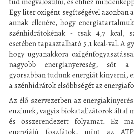
tud megvalósulni, és ehhez mindenképp
Egy liter oxigént segítségével azonban 
annak ellenére, hogy energiatartalmu
szénhidrátokénak - csak 4,7 kcal, 
esetében tapasztalható 5,1 kcal-val. A gy
hogy ugyanakkora oxigénfogyasztássa
nagyobb energianyereség, sőt a 
gyorsabban tudunk energiát kinyerni, e
a szénhidrátok elsőbbségét az energia
Az élő szervezetben az energiakinyerés
enzimek, vagyis biokatalizátorok által 
és összerendezett folyamat. Ez ma
energiájú foszfátok, mint az ATP