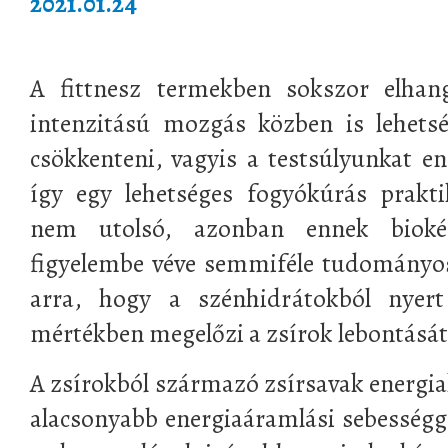
2021.01.24
A fittnesz termekben sokszor elhang
intenzitású mozgás közben is lehets
csökkenteni, vagyis a testsúlyunkat en
így egy lehetséges fogyókúrás prakt
nem utolsó, azonban ennek bioké
figyelembe véve semmiféle tudományos a
arra, hogy a szénhidrátokból nyert
mértékben megelőzi a zsírok lebontását
A zsírokból származó zsírsavak energia
alacsonyabb energiaáramlási sebességge