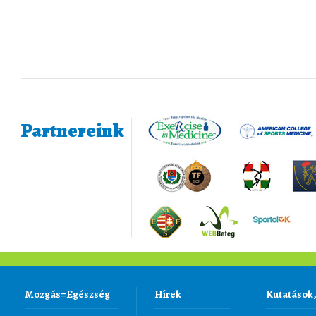
Partnereink
Mozgás=Egészség
Hírek
Kutatások