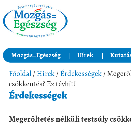
Mozgás=Egészség
Hírek
Kutatá
Főoldal
/
Hírek
/
Érdekességek
/ Megeről
csökkentés? Ez tévhit!
Érdekességek
Megerőltetés nélküli testsúly csökke