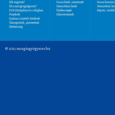
Kik vagyunk?
Hazai hírek, események
Hazai kutatási
Mi a mozgásgyógyszer?
Nemzetközi hírek
Nemzetközi kut
EIM Európában és a világban
Érdekességek
Képzés, tovább
Projektek
Sikertörténetek
Gyakran Ismételt Kérdések
Támogatóink, partnereink
Elérhetőség
© 2013 mozgásgyógyszer.hu