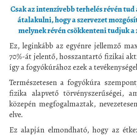
Csak az intenzívebb terhelés révén tud
átalakulni, hogy a szervezet mozgósíta
melynek révén csökkenteni tudjuk a z
Ez, leginkább az egyénre jellemző maxi
70%-át jelentő, hosszantartó fizikai ak
így a fogyókúrához ezek a tevékenysége
Természetesen a fogyókúra szempontj
fizika alapvető törvényszerűségei, 
közepén megfogalmaztak, nevezetesen
elve.
Ez alapján elmondható, hogy az étkez