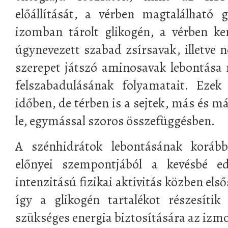
előállítását, a vérben magtalálható
izomban tárolt glikogén, a vérben ker
úgynevezett szabad zsírsavak, illetve 
szerepet játszó aminosavak lebontása 
felszabadulásának folyamatait. Eze
időben, de térben is a sejtek, más és m
le, egymással szoros összefüggésben.
A szénhidrátok lebontásának korábba
előnyei szempontjából a kevésbé e
intenzitású fizikai aktivitás közben el
így a glikogén tartalékot részesíti
szükséges energia biztosítására az izm