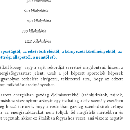
v) 560 kilokalória
l) 640 kilokalória
óra) 840 kilokalória
ilokalória
séggel) 1120 Kilokalória
 sportágtól, az edzésterheléstől, a környezeti körülményektől, az
ttségi állapottól, a nemtől stb.
lkül kocog, vagy a saját rekordját szeretné megdönteni, hiszen a
nergiafogyasztást jelent. Csak a jól képzett sportolók képesek
gyanolyan terhelést elvégezni, tekintettel arra, hogy az edzett
izom működést eredményezhet.
sztott energiában gazdag élelmiszerekből (szénhidrátok, zsírok,
ymáshoz viszonyított arányát egy fizikailag aktív személy esetében
még hozzá tartozik, hogy a rostokban gazdag szénhidrátok aránya
Ha az energiaraktárakat nem töltjük fel megfelelő mértékben és
 végzünk, akkor ez általában fogyáshoz vezet, ami viszont negatív