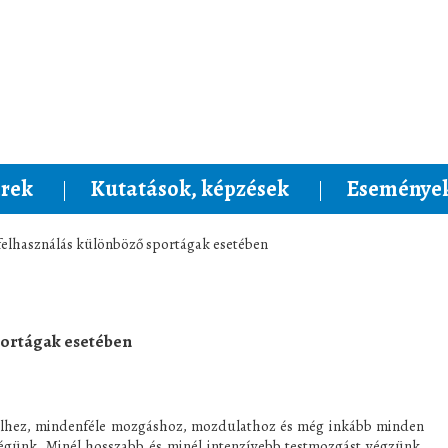
rek
Kutatások, képzések
Események
felhasználás különböző sportágak esetében
portágak esetében
telhez, mindenféle mozgáshoz, mozdulathoz és még inkább minden
kségünk. Minél hosszabb és minél intenzívebb testmozgást végzünk,