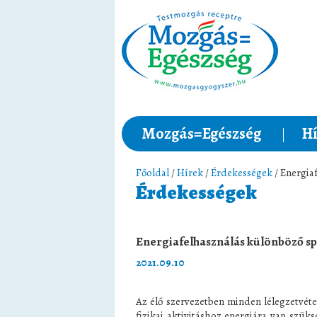
Mozgás=Egészség
Hí
Főoldal
/
Hírek
/
Érdekességek
/ Energia
Érdekességek
Energiafelhasználás különböző s
2021.09.10
Az élő szervezetben minden lélegzetvé
fizikai aktivitáshoz energiára van szü