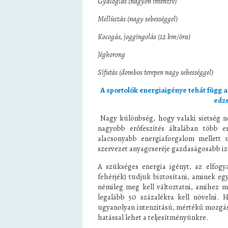
Gyaloglás (nagyon intenzí
Mellúszás (nagy sebességge
Kocogás, joggingolás (12 km/
Jégkorong 880 k
Sífutás (dombos terepen nagy sebes
A sportolók energiaigénye tehát függ a
edze
Nagy különbség, hogy valaki sietség né
nagyobb erőfeszítés általában több e
alacsonyabb energiaforgalom mellett u
szervezet anyagcseréje gazdaságosabb 
A szükséges energia igényt, az elfogya
fehérjék) tudjuk biztosítani, aminek eg
némileg meg kell változtatni, amihez 
legalább 50 százalékra kell növelni. 
ugyanolyan intenzitású, mértékű mozgást
hatással lehet a teljesítményünkre.