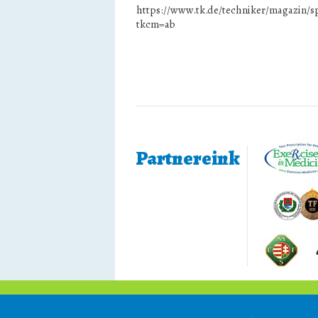
https://www.tk.de/techniker/magazin/s
tkcm=ab
Partnereink