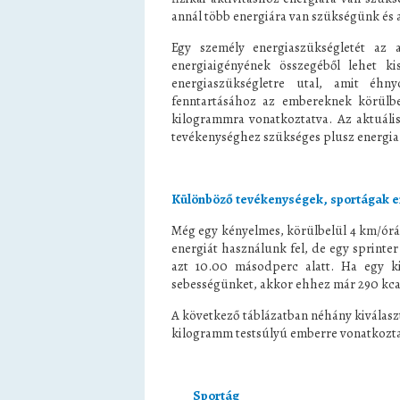
annál több energiára van szükségünk és 
Egy személy energiaszükségletét az 
energiaigényének összegéből lehet ki
energiaszükségletre utal, amit éh
fenntartásához az embereknek körülbe
kilogrammra vonatkoztatva. Az aktuál
tevékenységhez szükséges plusz energia
Különböző tevékenységek, sportágak e
Még egy kényelmes, körülbelül 4 km/órás 
energiát használunk fel, de egy sprinte
azt 10.00 másodperc alatt. Ha egy ki
sebességünket, akkor ehhez már 290 kca
A következő táblázatban néhány kiválasz
kilogramm testsúlyú emberre vonatkozta
Sportág K