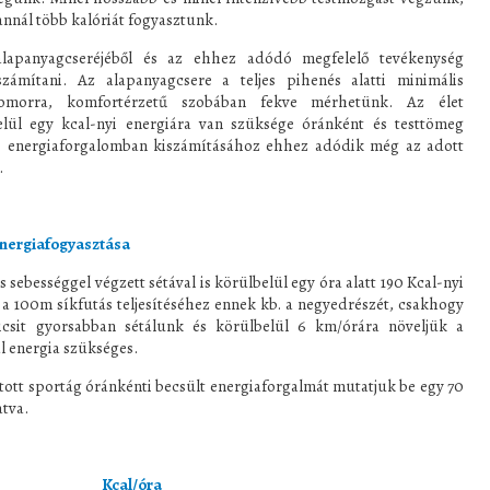
annál több kalóriát fogyasztunk.
alapanyagcseréjéből és az ehhez adódó megfelelő tevékenység
számítani. Az alapanyagcsere a teljes pihenés alatti minimális
nyomorra, komfortérzetű szobában fekve mérhetünk. Az élet
lül egy kcal-nyi energiára van szüksége óránként és testtömeg
is energiaforgalomban kiszámításához ehhez adódik még az adott
.
nergiafogyasztása
sebességgel végzett sétával is körülbelül egy óra alatt 190 Kcal-nyi
r a 100m síkfutás teljesítéséhez ennek kb. a negyedrészét, csakhogy
csit gyorsabban sétálunk és körülbelül 6 km/órára növeljük a
l energia szükséges.
tott sportág óránkénti becsült energiaforgalmát mutatjuk be egy 70
tva.
cal/óra