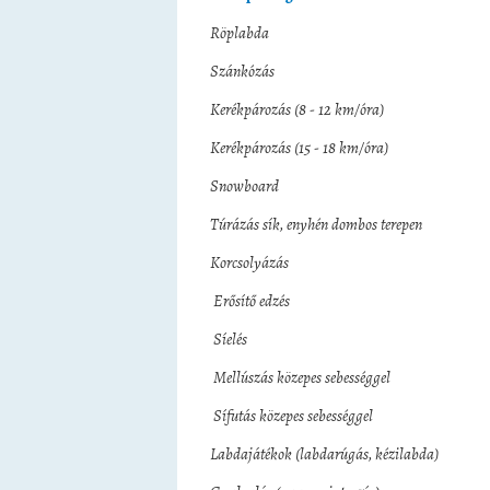
Röplabda 200 k
Szánkózás 240 k
Kerékpározás (8 - 12 km/ór
Kerékpározás (15 - 18 km/ó
Snowboard 300 k
Túrázás sík, enyhén dombos ter
Korcsolyázás 330 
Erősítő edzés 380
Síelés 420 ki
Mellúszás közepes sebességg
Sífutás közepes sebességge
Labdajátékok (labdarúgás, kézi