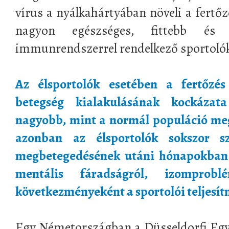
vírus a nyálkahártyában növeli a fertő
nagyon egészséges, fittebb és 
immunrendszerrel rendelkező sportolók 
Az élsportolók esetében a fertőzés
betegség kialakulásának kockáza
nagyobb, mint a normál populáció meg
azonban az élsportolók sokszor 
megbetegedésének utáni hónapokban 
mentális fáradságról, izomprobl
következményeként a sportolói teljesí
Egy Németországban a Düsseldorfi Egy