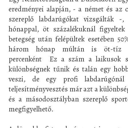
eredményei alapján, - a német és az 
szereplő labdarúgókat vizsgálták -,
hónappal, öt százalékuknál figyeltek
betegség után felépültek esetében 50
három hónap múltán is öt-tíz ü
percenként Ez a szám a laikusok s
különbségnek tűnik és talán egy hobb
veszi, de egy profi labdarúgóná
teljesítményvesztés már azt a különbség
és a másodosztályban szereplő sporto
megfigyelhető.