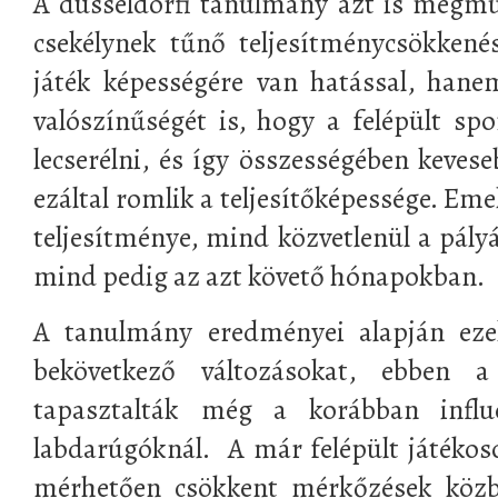
A düsseldorfi tanulmány azt is megmu
csekélynek tűnő teljesítménycsökkené
játék képességére van hatással, han
valószínűségét is, hogy a felépült spo
lecserélni, és így összességében kevese
ezáltal romlik a teljesítőképessége. Eme
teljesítménye, mind közvetlenül a pályá
mind pedig az azt követő hónapokban.
A tanulmány eredményei alapján ez
bekövetkező változásokat, ebben
tapasztalták még a korábban influ
labdarúgóknál. A már felépült játékoso
mérhetően csökkent mérkőzések köz