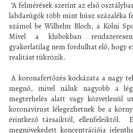
"A felmérések szerint az első osztályba
labdarúgók több mint húsz százaléka fe
számol be Wilhelm Bloch, a Kölni Sp
Mivel a klubokban rendszeresen
gyakorlatilag nem fordulhat elő, hogy 
realitást tükrözik.
A koronafertőzés kockázata a nagy te
megnő, mivel náluk nagyobb a légz
megterhelés alatt vagy közvetlenül u
koronavírust lélegezhetnek be a körny
érintkező társaiktól, ellenfeleiktől.
megnövekedett koncentrációja jelenth