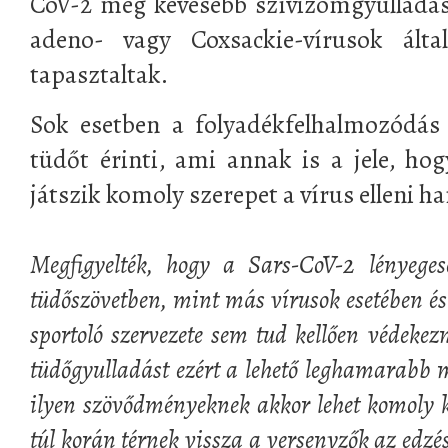
CoV-2 még kevesebb szívizomgyulladás
adeno- vagy Coxsackie-vírusok által
tapasztaltak.
Sok esetben a folyadékfelhalmozódás
tüdőt érinti, ami annak is a jele, h
játszik komoly szerepet a vírus elleni h
Megfigyelték, hogy a Sars-CoV-2 lényege
tüdőszövetben, mint más vírusok esetében és 
sportoló szervezete sem tud kellően védekez
tüdőgyulladást ezért a lehető leghamarabb m
ilyen szövődményeknek akkor lehet komoly
túl korán térnek vissza a versenyzők az edzés