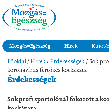
Mozgás=Egészség
Hírek
Kutatá
Főoldal
/
Hírek
/
Érdekességek
/ Sok pro
koronavírus fertőzés kockázata
Érdekességek
Sok profi sportolónál fokozott a ko
kockázata