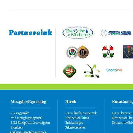
Partnereink
Mozgás=Egészség
Hírek
Kutatások
Kik vagyunk?
Hazai hírek, események
Hazai kutatási
Mi a mozgásgyógyszer?
Nemzetközi hírek
Nemzetközi kut
EIM Európában és a világban
Érdekességek
Képzés, tovább
Projektek
Sikertörténetek
Gyakran Ismételt Kérdések