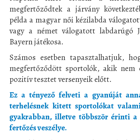
megfertőződtek a járvány következté
példa a magyar női kézilabda válogatot
vagy a német válogatott labdarúgó
Bayern játékosa.
Számos esetben tapasztalhatjuk, ho
megfertőződött sportolók, akik nem
pozitív tesztet versenyeik előtt.
Ez a tényező felveti a gyanúját ann
terhelésnek kitett sportolókat valam
gyakrabban, illetve többször érinti a
fertőzés veszélye.