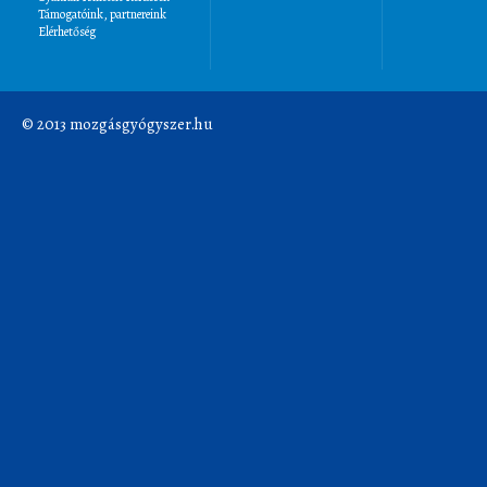
Támogatóink, partnereink
Elérhetőség
© 2013 mozgásgyógyszer.hu