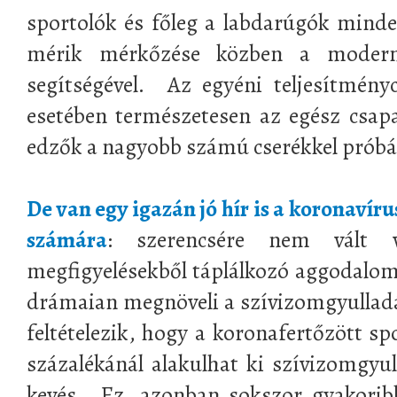
sportolók és főleg a labdarúgók mind
mérik mérkőzése közben a moder
segítségével. Az egyéni teljesítmény
esetében természetesen az egész csapa
edzők a nagyobb számú cserékkel próbá
De van egy igazán jó hír is a koronavíru
számára
: szerencsére nem vált v
megfigyelésekből táplálkozó aggodalom
drámaian megnöveli a szívizomgyulladás
feltételezik, hogy a koronafertőzött sp
százalékánál alakulhat ki szívizomgyul
kevés. Ez, azonban sokszor gyakoribb