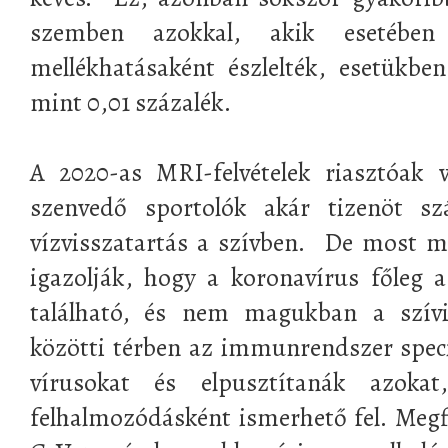
szemben azokkal, akik esetébe
mellékhatásaként észlelték, esetükbe
mint 0,01 százalék.
A 2020-as MRI-felvételek riasztóak 
szenvedő sportolók akár tizenöt szá
vízvisszatartás a szívben. De most m
igazolják, hogy a koronavírus főleg a
található, és nem magukban a szívi
közötti térben az immunrendszer speciá
vírusokat és elpusztítanák azoka
felhalmozódásként ismerhető fel. Megfi