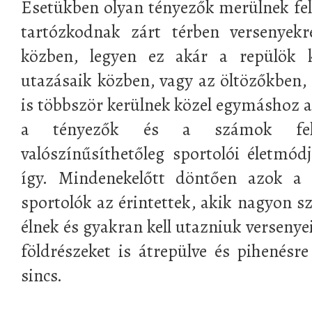
Esetükben olyan tényezők merülnek fel,
tartózkodnak zárt térben versenyekr
közben, legyen ez akár a repülök 
utazásaik közben, vagy az öltözőkben, 
is többször kerülnek közel egymáshoz 
a tényezők és a számok felv
valószínűsíthetőleg sportolói életmód
így. Mindenekelőtt döntően azok a p
sportolók az érintettek, akik nagyon s
élnek és gyakran kell utazniuk versenye
földrészeket is átrepülve és pihenés
sincs.