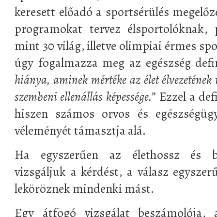
keresett előadó a sportsérülés megelőz
programokat tervez élsportolóknak, 
mint 30 világ, illetve olimpiai érmes sp
úgy fogalmazza meg az egészség defin
hiánya, aminek mértéke az élet élvezetének 
szembeni ellenállás képessége.”
Ezzel a defi
hiszen számos orvos és egészségüg
véleményét támasztja alá.
Ha egyszerűen az élethossz és b
vizsgáljuk a kérdést, a válasz egyszer
leköröznek mindenki mást.
Egy átfogó vizsgálat beszámolója