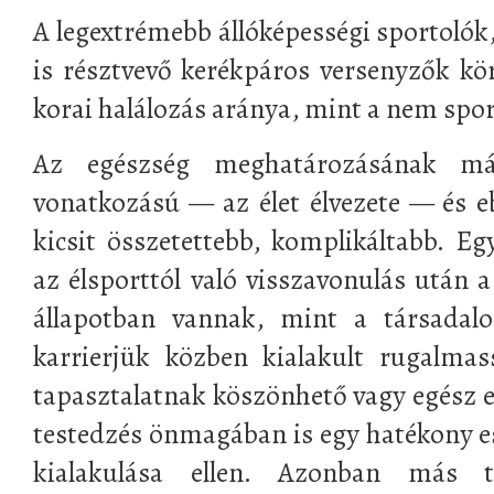
A legextrémebb állóképességi sportolók
is résztvevő kerékpáros versenyzők kör
korai halálozás aránya, mint a nem spo
Az egészség meghatározásának más
vonatkozású — az élet élvezete — és e
kicsit összetettebb, komplikáltabb. E
az élsporttól való visszavonulás után 
állapotban vannak, mint a társadal
karrierjük közben kialakult rugalma
tapasztalatnak köszönhető vagy egész 
testedzés önmagában is egy hatékony e
kialakulása ellen. Azonban más