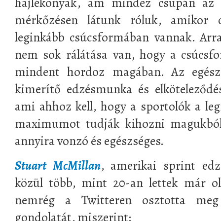
hajlékonyak, ám mindez csupán az 
mérkőzésen látunk róluk, amikor c
leginkább csúcsformában vannak. Arr
nem sok rálátása van, hogy a csúcsf
mindent hordoz magában. Az egész 
kimerítő edzésmunka és elköteleződé
ami ahhoz kell, hogy a sportolók a le
maximumot tudják kihozni magukból
annyira vonzó és egészséges.
Stuart McMillan
, amerikai sprint edz
közül több, mint 20-an lettek már ol
nemrég a Twitteren osztotta meg
gondolatát, miszerint: