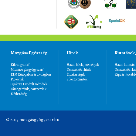
Mozgás=Egészség
Hírek
Kutatások
Kik vagyunk?
Hazai hírek, események
Hazai kutatási
Mi a mozgásgyógyszer?
Nemzetközi hírek
Nemzetközi kut
EIM Európában és a világban
Érdekességek
Képzés, tovább
Projektek
Sikertörténetek
Gyakran Ismételt Kérdések
Támogatóink, partnereink
Elérhetőség
© 2013 mozgásgyógyszer.hu