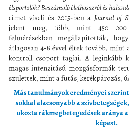
élsportolók? Beszámoló élethosszról és haland
címet viseli és 2015-ben a
Journal of
S
jelent meg, több, mint 450 000 
felmérésekben megállapították, hogy
átlagosan 4-8 évvel éltek tovább, mint
kontroll csoport tagjai. A leginkább
magas intenzitású mozgásformák terü
születtek, mint a futás, kerékpározás, ú
Más tanulmányok eredményei szerint 
sokkal alacsonyabb a szívbetegségek,
okozta rákmegbetegedések aránya a
képest.