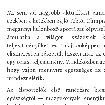
Mi sem ad nagyobb aktualitást enne
ezekben a hetekben zajló Tokiói Olimpi
megannyi különböző sportágat képviselő 
ámulatba a világot, százezrek k
teljesítményüket és tulajdonképpen
elismerésben részesül, hiszen már az o
egy óriási teljesítmény. Mindeközben a
hogy vajon mennyire egészséges az a
mindezt elérik.
Az élsportolók első ránézésre kic
egészségtől — mozgékonyak, energiku