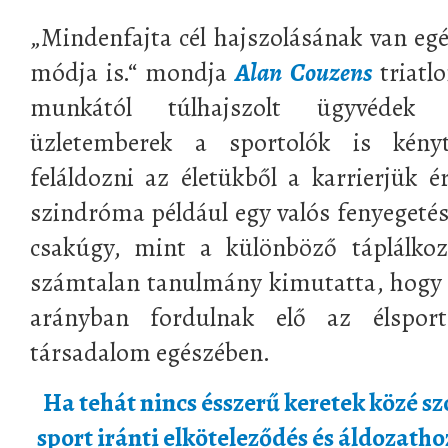
„Mindenfajta cél hajszolásának van egé
módja is.“ mondja
Alan Couzens
triatl
munkától túlhajszolt ügyvédek b
üzletemberek a sportolók is kény
feláldozni az életükből a karrierjük é
szindróma például egy valós fenyegetés
csakúgy, mint a különböző táplálkoz
számtalan tanulmány kimutatta, hogy 
arányban fordulnak elő az élspor
társadalom egészében.
Ha tehát nincs ésszerű keretek közé s
sport iránti elköteleződés és áldozatho