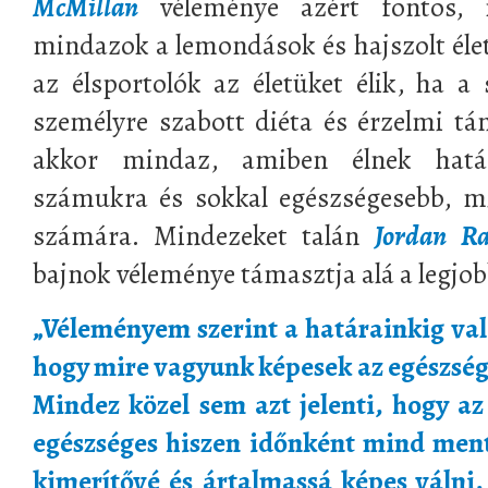
McMillan
véleménye azért fontos, 
mindazok a lemondások és hajszolt életv
az élsportolók az életüket élik, ha a
személyre szabott diéta és érzelmi tá
akkor mindaz, amiben élnek hatá
számukra és sokkal egészségesebb, m
számára. Mindezeket talán
Jordan R
bajnok véleménye támasztja alá a legjo
„Véleményem szerint a határainkig való
hogy mire vagyunk képesek az egészsé
Mindez közel sem azt jelenti, hogy a
egészséges hiszen időnként mind ment
kimerítővé és ártalmassá képes válni,