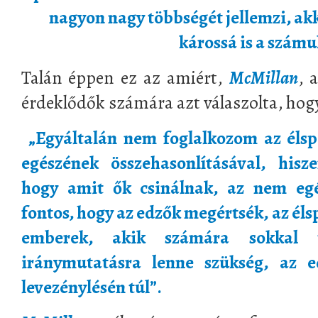
nagyon nagy többségét jellemzi, ak
károssá is a számu
Talán éppen ez az amiért,
McMillan
, 
érdeklődők számára azt válaszolta, hog
„Egyáltalán nem foglalkozom az élsp
egészének összehasonlításával, hisze
hogy amit ők csinálnak, az nem egé
fontos, hogy az edzők megértsék, az éls
emberek, akik számára sokkal 
iránymutatásra lenne szükség, az ed
levezénylésén túl”.