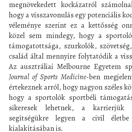
megnövekedett kockázatról számolna
hogy a visszavonulás egy potenciális ko
véleménye szerint ez a kettősség on
közel sem mindegy, hogy a sportolók
támogatottsága, szurkolók, szövetség
család által mennyire folytatódik a vi
Az ausztráliai Melbourne Egyetem sp
Journal of
Sports Medicine
-ben megjelen
értekeznek arról, hogy nagyon széles kö
hogy a sportolók sportbéli támogatás
sikeresek lehetnek, a karrierjük 
segítségükre legyen a civil életb
kialakításában is.