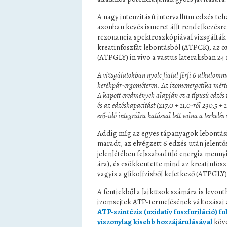
A nagy intenzitású intervallum edzés te
azonban kevés ismeret állt rendelkezésre
rezonancia spektroszkópiával vizsgálták a
kreatinfoszfát lebontásból (ATPCK), az o
(ATPGLY) in vivo a vastus lateralisban 
A vizsgálatokban nyolc fiatal férfi 6 alkalomma
kerékpár-ergométeren. Az izomenergetika mérték
A kapott eredmények alapján ez a típusú edzés m
és az edzéskapacitást (217,0 ± 11,0-ről 230,5 ±
erő-idő integrálra hatással lett volna a terhelés
Addig míg az egyes tápanyagok lebontási
maradt, az elvégzett 6 edzés után jelentő
jelenlétében felszabaduló energia menny
ára), és csökkentette mind az kreatinfo
vagyis a glikolízisből keletkező (ATPGLY)
A fentiekből a laikusok számára is levont
izomsejtek ATP-termelésének változásai a
ATP-szintézis (oxidatív foszforiláció) 
viszonylag kisebb hozzájárulásával
köve