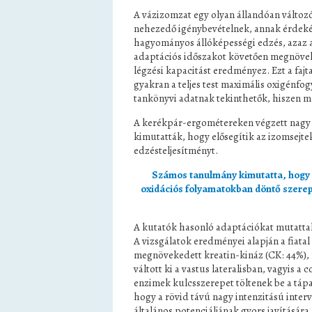
A vázizomzat egy olyan állandóan változ
nehezedő igénybevételnek, annak érdekéb
hagyományos állóképességi edzés, azaz a
adaptációs időszakot követően megnövek
légzési kapacitást eredményez. Ezt a faj
gyakran a teljes test maximális oxigénf
tankönyvi adatnak tekinthetők, hiszen má
A kerékpár-ergométereken végzett nagy i
kimutatták, hogy elősegítik az izomsejtek
edzésteljesítményt.
Számos tanulmány kimutatta, hogy a 
oxidációs folyamatokban döntő szerep
A kutatók hasonló adaptációkat mutattak 
A vizsgálatok eredményei alapján a fiatal
megnövekedett kreatin-kináz (CK: 44%), f
váltott ki a vastus lateralisban, vagyis 
enzimek kulcsszerepet töltenek be a táp
hogy a rövid távú nagy intenzitású inte
általános potenciáljának gyors javítására.