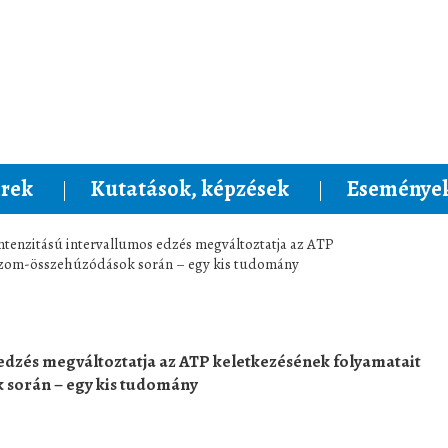
rek
Kutatások, képzések
Események
intenzitású intervallumos edzés megváltoztatja az ATP
 izom-összehúzódások során – egy kis tudomány
 edzés megváltoztatja az ATP keletkezésének folyamatait
 során – egy kis tudomány