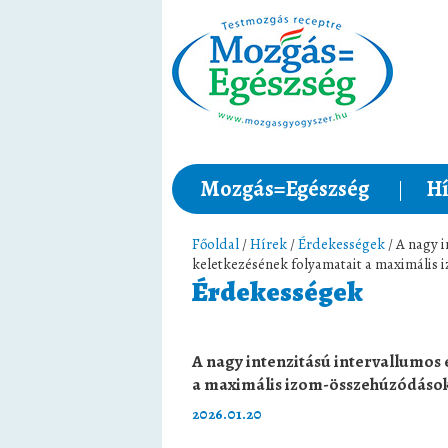
Mozgás=Egészség
Hí
Főoldal
/
Hírek
/
Érdekességek
/ A nagy 
keletkezésének folyamatait a maximális
Érdekességek
A nagy intenzitású intervallumos
a maximális izom-összehúzódások
2026.01.20