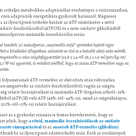
hát erőteljes metabolikus adaptációkat eredményez a vázizomzatban,
 ezen adaptációk energetikára gyakorolt ​​hatásáról. Mágneses
 az ilyen típusú terhelés hatását az ATP szintézisére a nettó
xidatív foszforilációból (ATPOX) és a nem-oxidatív glikolízisből
24 másodperces maximális összehúzódás során.
l ismételt, 30 másodperces „maximális erejű” sprinteket hajtott végre
ét a kiindulási állapotban, valamint az első és a hatodik edzés után mérték.
egnövelte a csúcs oxigénfogyasztást (35,8 ± 1,4-ről 39,3 ± 1,6 ml/perc/kg-ra)
 11,7 W-ra) egyaránt, és mindezt anélkül, hogy az összes ATP-termelésre vagy az
 során.
 folyamatainak ATP-termelése az első edzés után változatlan
sen megnövelte az oxídatív foszforilációból, vagyis az oxigén
iség relatív hozzájárulását (a maximális ATP-forgalom 31%ról–39%-
szfátból (ATPCK) való ATP (49%-ról–44%-ra), mind az oxigénhiányos,
 (20%-ról–17%-ra) relatív hozzájárulását.
ható az a gyakorlat számára is fontos következtetés, hogy az
zt jelzik, hogy
a rövid, maximális összehúzódások az oxidatív
fokozott támogatásával
és az
anaerob ATP-termelés (glikolízis)
tkezik be az ilyen típusú edzésterhelés után. Ezek az eredmények