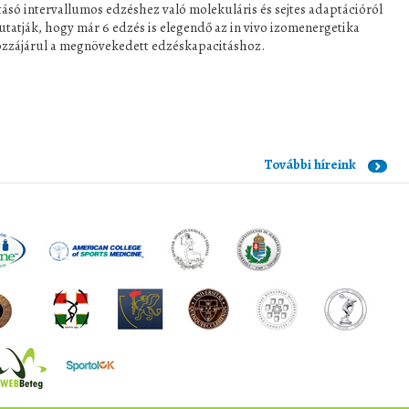
ításó intervallumos edzéshez való molekuláris és sejtes adaptációról
utatják, hogy már 6 edzés is elegendő az in vivo izomenergetika
ozzájárul a megnövekedett edzéskapacitáshoz.
További híreink