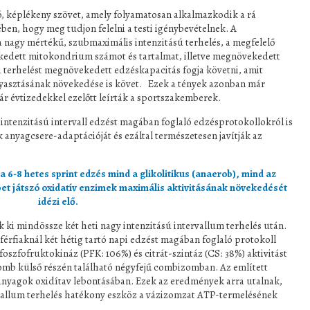
ó, képlékeny szövet, amely folyamatosan alkalmazkodik a rá
en, hogy meg tudjon felelni a testi igénybevételnek. A
 nagy mértékű, szubmaximális intenzitású terhelés, a megfelelő
edett mitokondrium számot és tartalmat, illetve megnövekedett
ta terhelést megnövekedett edzéskapacitás fogja követni, amit
ogyasztásának növekedése is követ. Ezek a tények azonban már
r évtizedekkel ezelőtt leírták a sportszakemberek.
ntenzitású intervall edzést magában foglaló edzésprotokollokról is
 anyagcsere-adaptációját és ezáltal természetesen javítják az
6-8 hetes sprint edzés mind a glikolitikus (anaerob), mind az
et játszó oxidatív enzimek maximális aktivitásának növekedését
idézi elő.
ki mindössze két heti nagy intenzitású intervallum terhelés után.
 férfiaknál két hétig tartó napi edzést magában foglaló protokoll
oszfofruktokináz (PFK: 106%) és citrát-szintáz (CS: 38%) aktivitást
a comb külső részén található négyfejű combizomban. Az említett
anyagok oxidítav lebontásában. Ezek az eredmények arra utalnak,
rvallum terhelés hatékony eszköz a vázizomzat ATP-termelésének