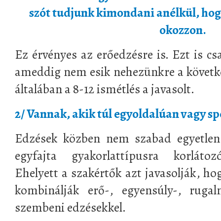
szót tudjunk kimondani anélkül, hog
okozzon.
Ez érvényes az erőedzésre is. Ezt is c
ameddig nem esik nehezünkre a követke
általában a 8-12 ismétlés a javasolt.
2/ Vannak, akik túl egyoldalúan vagy s
Edzések közben nem szabad egyetlen
egyfajta gyakorlattípusra korlátoz
Ehelyett a szakértők azt javasolják, ho
kombinálják erő-, egyensúly-, rugalm
szembeni edzésekkel.