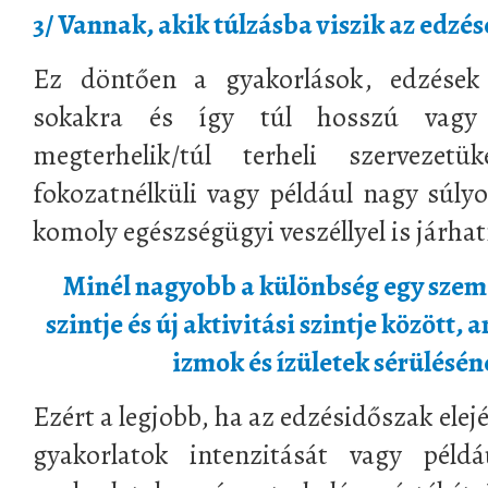
3/ Vannak, akik túlzásba viszik az edzé
Ez döntően a gyakorlások, edzések 
sokakra és így túl hosszú vagy 
megterhelik/túl terheli szervezet
fokozatnélküli vagy például nagy súlyo
komoly egészségügyi veszéllyel is járha
Minél nagyobb a különbség egy szemé
szintje és új aktivitási szintje között,
izmok és ízületek sérülésé
Ezért a legjobb, ha az edzésidőszak ele
gyakorlatok intenzitását vagy példá