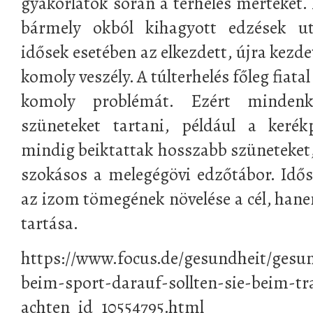
gyakorlatok során a terhelés mértékét. 
bármely okból kihagyott edzések ut
idősek esetében az elkezdett, újra kezdet
komoly veszély. A túlterhelés főleg fiata
komoly problémát. Ezért minden
szüneteket tartani, például a kerék
mindig beiktattak hosszabb szüneteket
szokásos a melegégövi edzőtábor. Id
az izom tömegének növelése a cél, han
tartása.
https://www.focus.de/gesundheit/gesund
beim-sport-darauf-sollten-sie-beim-tr
achten_id_10554795.html