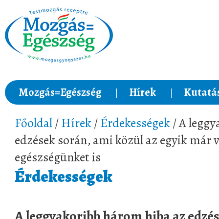
Mozgás=Egészség
Hírek
Kutatá
Főoldal
/
Hírek
/
Érdekességek
/ A leggy
edzések során, ami közül az egyik már v
egészségünket is
Érdekességek
A leggyakoribb három hiba az edzés