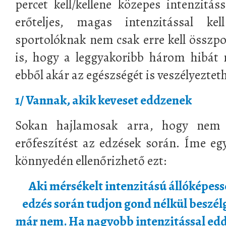
percet kell/kellene közepes intenzitás
erőteljes, magas intenzitással ke
sportolóknak nem csak erre kell összp
is, hogy a leggyakoribb három hibát 
ebből akár az egészségét is veszélyezteth
1/ Vannak, akik keveset eddzenek
Sokan hajlamosak arra, hogy nem 
erőfeszítést az edzések során. Íme egy
könnyedén ellenőrizhető ezt:
Aki mérsékelt intenzitású állóképessé
edzés során tudjon gond nélkül beszél
már nem. Ha nagyobb intenzitással ed