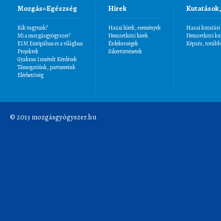
Mozgás=Egészség
Hírek
Kutatások
Kik vagyunk?
Hazai hírek, események
Hazai kutatási
Mi a mozgásgyógyszer?
Nemzetközi hírek
Nemzetközi kut
EIM Európában és a világban
Érdekességek
Képzés, tovább
Projektek
Sikertörténetek
Gyakran Ismételt Kérdések
Támogatóink, partnereink
Elérhetőség
© 2013 mozgásgyógyszer.hu