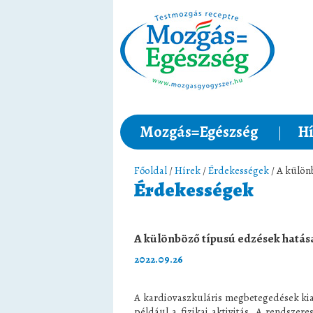
Mozgás=Egészség
Hí
Főoldal
/
Hírek
/
Érdekességek
/ A külön
Érdekességek
A különböző típusú edzések hatás
2022.09.26
A kardiovaszkuláris megbetegedések kial
például a fizikai aktivitás. A rendszer