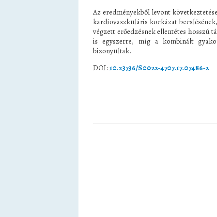
Az eredményekből levont következtetések
kardiovaszkuláris kockázat becslésének, 
végzett erőedzésnek ellentétes hosszú t
is egyszerre, míg a kombinált gyako
bizonyultak.
DOI:
10.23736/S0022-4707.17.07486-2