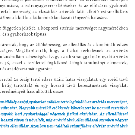
yomásra, a zsíranyagcsere-eltérésekre és az elhízásra gyakorolt
érfali merevség az elasztikus artériák falát alkotó extracelluláris
ztében alakul ki a különböző kockázati tényezők hatására.
 független jelzőjét, a központi artériás merevséget nagymértékben
e, és a gyakorlatok típusa.
tározták, hogy az állóképesség, az ellenállás és a kombinált edzés
ségre. Megállapították, hogy a fizikai terhelésnek az artériás
 pulzushullám-sebességével vagy az ultrahanggal mért nyaki artériás
t. 56, ezzel a területtel foglalkozó átfogó tanulmányt elemeztek,
 és az időtartamát egyaránt.
perctől 24 óráig tartó edzés utáni hatás vizsgálata), egy rövid távú
 hétig tartottak) és egy hosszú távú keresztmetszeti vizsgálat,
 eredményeit hasonlították össze.
az állóképességi gyakorlat csökkentette leginkább az artériás merevséget,
 változást. Nagyobb mértékű csökkenés következett be normál testsúlyú
agyobb heti gyakorisággal végeztek fizikai aktivitást. Az ellenállással
osszú távon is növelték, míg a rövid távú, ellenállással szemben végzett
riás ellenállást. Azonban nem találtak szignifikáns eltérést a rövid távú