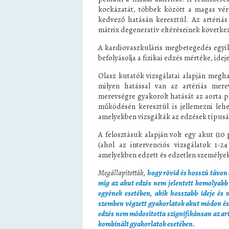
kockázatát, többek között a magas vérn
kedvező hatásán keresztül. Az artériás 
mátrix degeneratív eltéréseinek követke
A kardiovaszkuláris megbetegedés egyik
befolyásolja a fizikai edzés mértéke, idej
Olasz kutatók vizsgálatai alapján megha
milyen hatással van az artériás merev
merevségre gyakorolt ​​hatását az aorta
működésén keresztül is jellemezni lehe
amelyekben vizsgálták az edzések típusát
A felosztásuk alapján volt egy akut (10 
(ahol az intervenciós vizsgálatok 1-24
amelyekben edzett és edzetlen személyek
Megállapították,
hogy rövid és hosszú távon 
míg az akut edzés nem jelentett komolyabb
egyének esetében, akik hosszabb ideje és n
szemben végzett gyakorlatok akut módon és h
edzés nem módosította szignifikánsan az arté
kombinált gyakorlatok esetében.