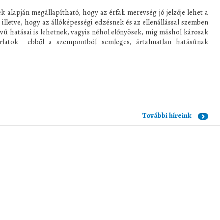
 alapján megállapítható, hogy az érfali merevség jó jelzője lehet a
illetve, hogy az állóképességi edzésnek és az ellenállással szemben
ávú hatásai is lehetnek, vagyis néhol előnyösek, míg máshol károsak
rlatok ebből a szempontból semleges, ártalmatlan hatásúnak
További híreink