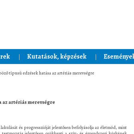
rek
Kutatások, képzések
Események
böző típusú edzések hatása az artériás merevségre
a az artériás merevségre
akulását és progresszióját jelentősen befolyásolja az életmód, mint
es testmozgás jelentősen csökkenti a szív- és érrendszeri kórképek