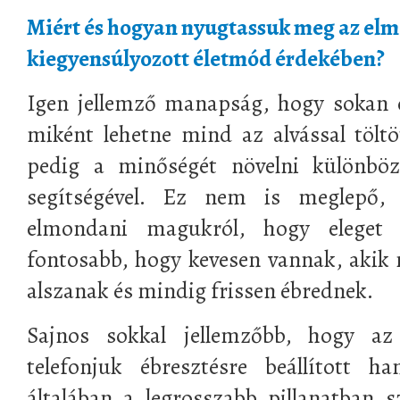
Miért és hogyan nyugtassuk meg az elm
kiegyensúlyozott életmód érdekében?
Igen jellemző manapság, hogy sokan é
miként lehetne mind az alvással tölt
pedig a minőségét növelni különböz
segítségével. Ez nem is meglepő, 
elmondani magukról, hogy eleget 
fontosabb, hogy kevesen vannak, akik 
alszanak és mindig frissen ébrednek.
Sajnos sokkal jellemzőbb, hogy az
telefonjuk ébresztésre beállított h
általában a legrosszabb pillanatban 