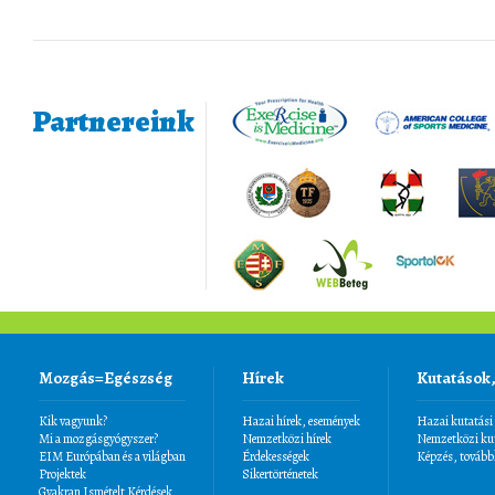
Partnereink
Mozgás=Egészség
Hírek
Kutatások
Kik vagyunk?
Hazai hírek, események
Hazai kutatási
Mi a mozgásgyógyszer?
Nemzetközi hírek
Nemzetközi kut
EIM Európában és a világban
Érdekességek
Képzés, tovább
Projektek
Sikertörténetek
Gyakran Ismételt Kérdések