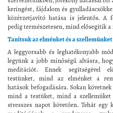
szervezetünkben, jótékony hatással bír
keringést, fájdalom és gyulladáscsökke
közérzetjavító hatása is jelentős. A f
pedig természetesen, mind elősegítik a 
Tanítsuk az elménket és a szellemünket
A leggyorsabb és leghatékonyabb mód
legyünk a jobb minőségű alvásra, hog
meditációt. Ennek segítségével e
testünket, mind az elménket a rem
hatások befogadására. Sokan követnek
mind a testüket, mind a szellemüket
stresszes napot követően. Tehát egy ki