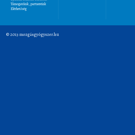
Támogatóink, partnereink
Elérhetőség
© 2013 mozgásgyógyszer.hu