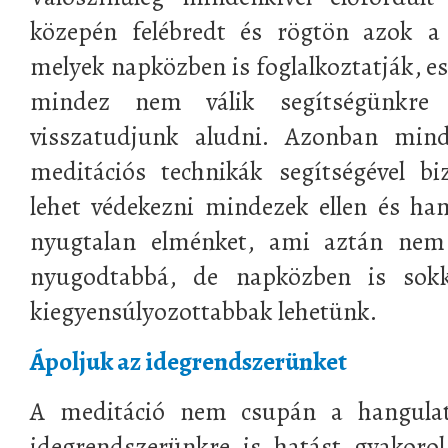
közepén felébredt és rögtön azok a 
melyek napközben is foglalkoztatják, e
mindez nem válik segítségünkre
visszatudjunk aludni. Azonban min
meditációs technikák segítségével bi
lehet védekezni mindezek ellen és ham
nyugtalan elménket, ami aztán nem 
nyugodtabbá, de napközben is sokk
kiegyensúlyozottabbak lehetünk.
Ápoljuk az idegrendszerünket
A meditáció nem csupán a hangulatun
idegrendszerünkre is hatást gyakoro