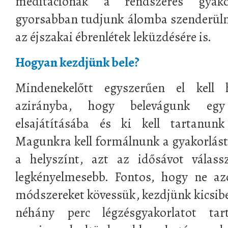
meditációnak a rendszeres gyako
gyorsabban tudjunk álomba szenderüln
az éjszakai ébrenlétek leküzdésére is.
Hogyan kezdjünk bele?
Mindenekelőtt egyszerűen el kell
azirányba, hogy belevágunk egy
elsajátításába és ki kell tartanun
Magunkra kell formálnunk a gyakorlást, 
a helyszínt, azt az idősávot vála
legkényelmesebb. Fontos, hogy ne az
módszereket kövessük, kezdjünk kicsibe
néhány perc légzésgyakorlatot t