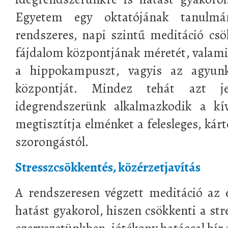
Egyetem egy oktatójának tanulmá
rendszeres, napi szintű meditáció csö
fájdalom központjának méretét, valamin
a hippokampuszt, vagyis az agyun
központját. Mindez tehát azt je
idegrendszerünk alkalmazkodik a kí
megtisztítja elménket a felesleges, kár
szorongástól.
Stresszcsökkentés, közérzetjavítás
A rendszeresen végzett meditáció az 
hatást gyakorol, hiszen csökkenti a s