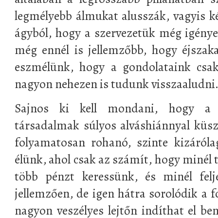
legmélyebb álmukat alusszák, vagyis ké
ágyból, hogy a szervezetük még igényel
még ennél is jellemzőbb, hogy éjszaka
eszmélünk, hogy a gondolataink csak
nagyon nehezen is tudunk visszaaludni
Sajnos ki kell mondani, hogy a
társadalmak súlyos alváshiánnyal küs
folyamatosan rohanó, szinte kizárólag
élünk, ahol csak az számít, hogy minél
több pénzt keressünk, és minél felj
jellemzően, de igen hátra sorolódik a f
nagyon veszélyes lejtőn indíthat el be