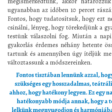
megismerkedtünk, akkor határozzu
ugyanabban az időben 10 percet rászá
Fontos, hogy tudatosítsuk, hogy ezt ne
csinálni, lényeg, hogy törekedjünk a gy
testünk válaszolni fog. Miután a napi
gyakorlás érdemes néhány hetente ös
tartunk és amennyiben úgy ítéljük me
változtassunk a módszereinken.
Fontos tisztában lennünk azzal, ho
szükséges egy hosszadalmas, teátráli
ahhoz, hogy hatékony legyen. Ez egy n
hatékonyabb módja annak, hogy a t
lelkünk megnyugodjon és harmóniába