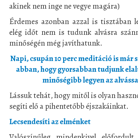
akinek nem inge ne vegye magára)
Érdemes azonban azzal is tisztában l
elég időt nem is tudunk alvásra szán
minőségén még javíthatunk.
Napi, csupán 10 perc meditáció is már 
abban, hogy gyorsabban tudjunk elalu
minőségibb legyen az alvással
Lássuk tehát, hogy mitől is olyan haszn
segíti elő a pihentetőbb éjszakáinkat.
Lecsendesíti az elménket
Valószínűleg mindenkivel előfordul