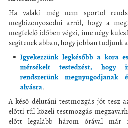
Ha valaki még nem sportol rendsz
megbizonyosodni arról, hogy a megfe
megfelelő időben végzi, íme négy kulcs
segítenek abban, hogy jobban tudjunk a
Igyekezzünk legkésőbb a kora es
mérsékelt testedzést, hogy 
rendszerünk megnyugodjanak é
alvásra
.
A késő délutáni testmozgás jót tesz az
előtti túl közeli testmozgás megzavarha
előtt legalább három órával már n