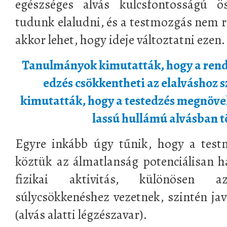
egészséges alvás kulcsfontosságú ö
tudunk elaludni, és a testmozgás nem r
akkor lehet, hogy ideje változtatni ezen.
Tanulmányok kimutatták, hogy a rend
edzés csökkentheti az elalváshoz sz
kimutatták, hogy a testedzés megnövel
lassú hullámú alvásban tö
Egyre inkább úgy tűnik, hogy a test
köztük az álmatlanság potenciálisan ha
fizikai aktivitás, különösen 
súlycsökkenéshez vezetnek, szintén jav
(alvás alatti légzészavar).