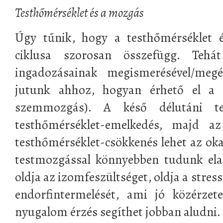
Testhőmérséklet és a mozgás
Úgy tűnik, hogy a testhőmérséklet é
ciklusa szorosan összefügg. Tehá
ingadozásainak megismerésével/megér
jutunk ahhoz, hogyan érhető el a 
szemmozgás). A késő délutáni te
testhőmérséklet-emelkedés, majd az 
testhőmérséklet-csökkenés lehet az ok
testmozgással könnyebben tudunk elal
oldja az izomfeszültséget, oldja a stress
endorfintermelését, ami jó közérzete
nyugalom érzés segíthet jobban aludni.