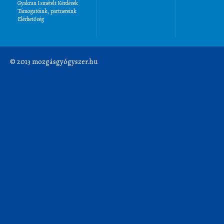
Gyakran Ismételt Kérdések
Támogatóink, partnereink
Elérhetőség
© 2013 mozgásgyógyszer.hu