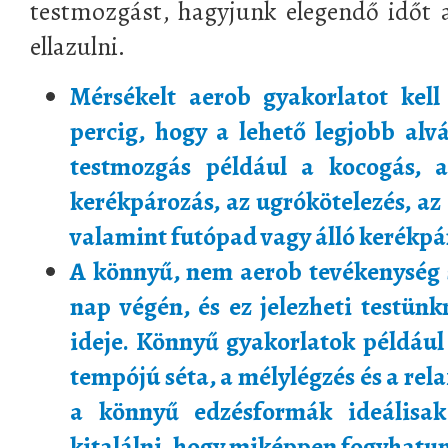
testmozgást, hagyjunk elegendő időt a
ellazulni.
Mérsékelt aerob gyakorlatot kell
percig, hogy a lehető legjobb alvá
testmozgás például a kocogás, a
kerékpározás, az ugrókötelezés, az
valamint futópad vagy álló kerékpá
A könnyű, nem aerob tevékenység s
nap végén, és ez jelezheti testünk
ideje. Könnyű gyakorlatok például 
tempójú séta, a mélylégzés és a rel
a könnyű edzésformák ideálisak 
kitalálni, hogy miképpen fogyhatun