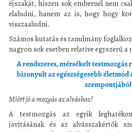
éjszakát, hiszen sok embernél nem csa
elaludni, hanem az is, hogy hogy ko
visszaaludni.
Számos kutatás és tanulmány foglalkozi
nagyon sok esetben relatíve egyszerű a
A rendszeres, mérsékelt testmozgás
bizonyult az egészségesebb életmód é
szempontjából
Miért jó a mozgás az alváshoz?
A testmozgás az egyik leghatéko
javításának és az alvásszakértők sz