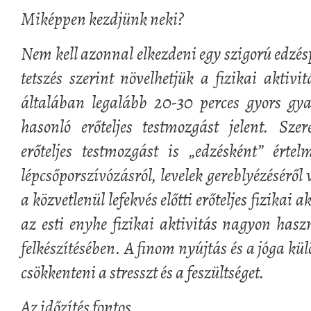
Miképpen kezdjünk neki?
Nem kell azonnal elkezdeni egy szigorú edzé
tetszés szerint növelhetjük a fizikai aktivi
általában legalább 20-30 perces gyors gya
hasonló erőteljes testmozgást jelent. Szer
erőteljes testmozgást is „edzésként” értel
lépcsőporszívózásról, levelek gereblyézéséről
a közvetlenül lefekvés előtti erőteljes fizikai 
az esti enyhe fizikai aktivitás nagyon hasz
felkészítésében. A finom nyújtás és a jóga kül
csökkenteni a stresszt és a feszültséget.
Az időzítés fontos