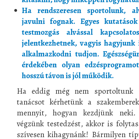
Ha rendszeresen sportolunk, al
javulni fognak. Egyes kutatások
testmozgás alvással kapcsolato
jelentkezhetnek, vagyis hagyjunk 
alkalmazkodni tudjon. Egészségü
érdekében olyan edzésprogramot
hosszú távon is jól működik.
Ha eddig még nem sportoltunk r
tanácsot kérhetünk a szakembere
mennyit, hogyan kezdjünk neki.
végzünk testedzést, akkor is folyta
szívesen kihagynánk! Bármilyen típ