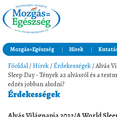
Mozgás=Egészség
Hírek
Kutatá
Főoldal
/
Hírek
/
Érdekességek
/ Alvás V
Sleep Day - Tények az alvásról és a test
edzés jobban aludni?
Érdekességek
Alvás Világnapja 2022/A World Sleep