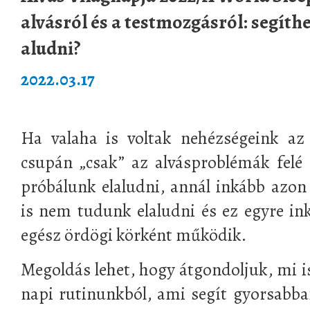
alvásról és a testmozgásról: segíth
aludni?
2022.03.17
Ha valaha is voltak nehézségeink az 
csupán „csak” az alvásproblémák felé
próbálunk elaludni, annál inkább azo
is nem tudunk elaludni és ez egyre ink
egész ördögi körként működik.
Megoldás lehet, hogy átgondoljuk, mi is
napi rutinunkból, ami segít gyorsabban