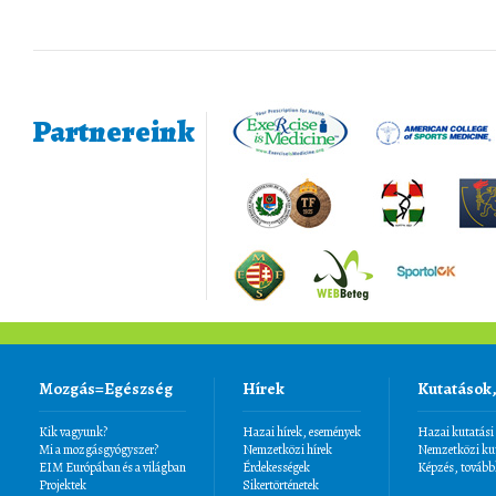
Partnereink
Mozgás=Egészség
Hírek
Kutatások
Kik vagyunk?
Hazai hírek, események
Hazai kutatási
Mi a mozgásgyógyszer?
Nemzetközi hírek
Nemzetközi kut
EIM Európában és a világban
Érdekességek
Képzés, tovább
Projektek
Sikertörténetek