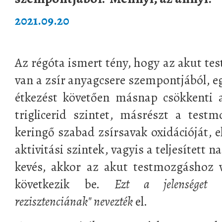
2021.09.20
Az régóta ismert tény, hogy az akut te
van a zsír anyagcsere szempontjából, e
étkezést követően másnap csökkenti 
triglicerid szintet, másrészt a test
keringő szabad zsírsavak oxidációját, 
aktivitási szintek, vagyis a teljesített
kevés, akkor az akut testmozgáshoz 
következik be.
Ezt a jelenséget "e
rezisztenciának" nevezték
el.