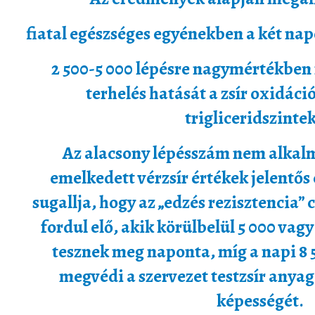
fiatal egészséges egyénekben a két na
2 500-5 000 lépésre nagymértékben r
terhelés hatását a zsír oxidáci
trigliceridszintek
Az alacsony lépésszám nem alkalm
emelkedett vérzsír értékek jelentős
sugallja, hogy az „edzés rezisztencia”
fordul elő, akik körülbelül 5 000 vag
tesznek meg naponta, míg a napi 8 
megvédi a szervezet testzsír anyag
képességét.