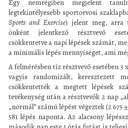
Egy nemrégiben megjelent tanu
legtekintélyesebb sportorvosi szaklapb
Sports and Exercise
) jelent meg, arra t
önként jelentkező résztvevő eset
csökkentetve a napi lépések számát, me
a minimális lépés mennyiséget, ami még
A felmérésben tíz résztvevő esetében 3 
vagyis randomizált, keresztezett 
csökkentették a megtett lépések szá
tevékenység után a résztvevők 2 nap „a
„normál” számú lépést végeztek (2 675 ± 3
581 lépés naponta. Az alacsony lépés
második nap este 1 órás futást is teljesí