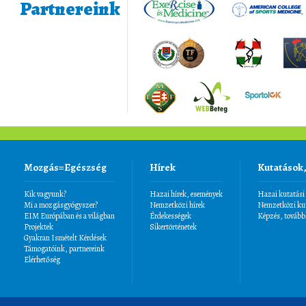
Partnereink
Mozgás=Egészség
Hírek
Kutatások
Kik vagyunk?
Hazai hírek, események
Hazai kutatási
Mi a mozgásgyógyszer?
Nemzetközi hírek
Nemzetközi kut
EIM Európában és a világban
Érdekességek
Képzés, tovább
Projektek
Sikertörténetek
Gyakran Ismételt Kérdések
Támogatóink, partnereink
Elérhetőség