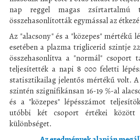
nap reggel magas zsírtartalmú t
összehasonlították egymással az étkezés
Az "alacsony" és a "közepes" mértékű l
esetében a plazma triglicerid szintje 
összehasonlítva a "normál" csoport ta
teljesítették a napi 8 000 feletti lép
statisztikailag jelentős mértékű volt. A 
szintén szignifikánsan 16-19 %-al alacs
és a "közepes" lépésszámot teljesítö
utóbbi két csoport értékei között
különbséget.
Az eredmények alapján megáll