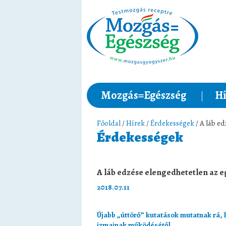
Mozgás=Egészség
Hí
Főoldal
/
Hírek
/
Érdekességek
/ A láb e
Érdekességek
A láb edzése elengedhetetlen az
2018.07.11
Újabb „úttörő” kutatások mutatnak rá, 
izmainak működésétől
.