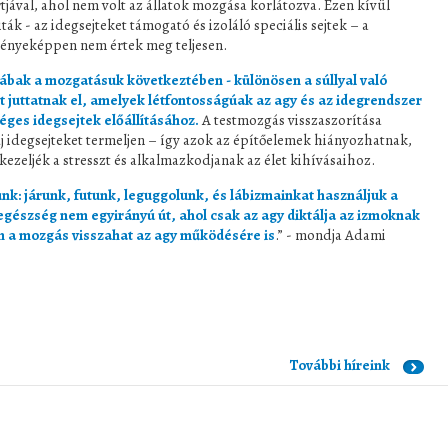
tjával, ahol nem volt az állatok mozgása korlátozva. Ezen kívül
k - az idegsejteket támogató és izoláló speciális sejtek – a
ényeképpen nem értek meg teljesen.
lábak a mozgatásuk következtében - különösen a súllyal való
t juttatnak el, amelyek létfontosságúak az agy és az idegrendszer
ges idegsejtek előállításához.
A testmozgás visszaszorítása
j idegsejteket termeljen – így azok az építőelemek hiányozhatnak,
ezeljék a stresszt és alkalmazkodjanak az élet kihívásaihoz.
ünk: járunk, futunk, leguggolunk, és lábizmainkat használjuk a
egészség nem egyirányú út, ahol csak az agy diktálja az izmoknak
em a mozgás visszahat az agy működésére is
.” - mondja Adami
További híreink