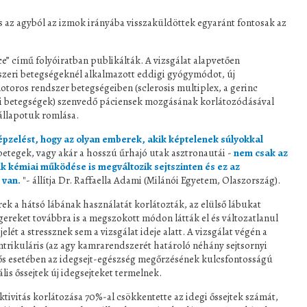
és az agyból az izmok irányába visszaküldöttek egyaránt fontosak az
e” című folyóiratban publikálták. A vizsgálat alapvetően
dszeri betegségeknél alkalmazott eddigi gyógymódot, új
toros rendszer betegségeiben (sclerosis multiplex, a gerinc
i betegségek) szenvedő páciensek mozgásának korlátozódásával
állapotuk romlása.
pzelést, hogy az olyan emberek, akik képtelenek súlyokkal
betegek, vagy akár a hosszú űrhajó utak asztronautái -
nem csak az
k kémiai működése is megváltozik sejtszinten és ez az
 van.
"- állítja Dr. Raffaella Adami (Milánói Egyetem, Olaszország).
rek a hátsó lábának használatát korlátozták, az elülső lábukat
ereket továbbra is a megszokott módon látták el és változatlanul
elét a stressznek sem a vizsgálat ideje alatt. A vizsgálat végén a
trikuláris (az agy kamrarendszerét határoló néhány sejtsornyi
mlős esetében az idegsejt-egészség megőrzésének kulcsfontosságú
ális őssejtek új idegsejteket termelnek.
aktivitás korlátozása 70%-al csökkentette az idegi őssejtek számát,