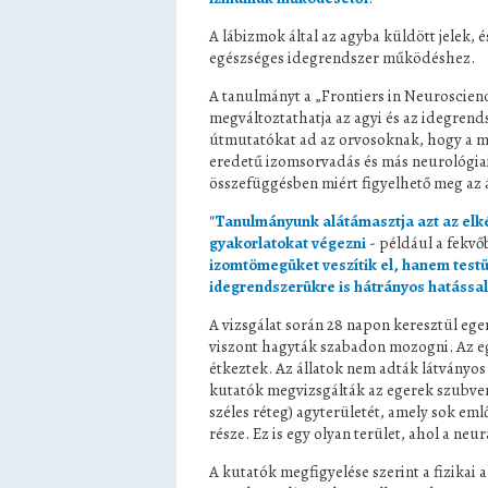
A lábizmok által az agyba küldött jelek, 
egészséges idegrendszer működéshez.
A tanulmányt a „Frontiers in Neuroscienc
megváltoztathatja az agyi és az idegren
útmutatókat ad az orvosoknak, hogy a mo
eredetű izomsorvadás és más neurológia
összefüggésben miért figyelhető meg az 
"Tanulmányunk alátámasztja azt az elké
gyakorlatokat végezni
- például a fekvő
izomtömegüket veszítik el, hanem testü
idegrendszerükre is hátrányos hatással
A vizsgálat során 28 napon keresztül ege
viszont hagyták szabadon mozogni. Az eg
étkeztek. Az állatok nem adták látványos j
kutatók megvizsgálták az egerek szubven
széles réteg) agyterületét, amely sok e
része. Ez is egy olyan terület, ahol a neur
A kutatók megfigyelése szerint a fizikai 