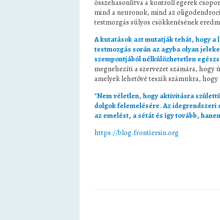
összehasonlítva a kontroll egerek csopor
mind a neuronok, mind az oligodendrocitá
testmozgás súlyos csökkenésének eredm
A kutatások azt mutatják tehát, hogy a 
testmozgás során az agyba olyan jeleke
szempontjából nélkülözhetetlen egészsé
megnehezíti a szervezet számára, hogy ú
amelyek lehetővé teszik számukra, hogy k
"Nem véletlen, hogy aktivitásra születt
dolgok felemelésére
.
Az idegrendszeri 
az emelést, a sétát és így tovább, han
https://blog.frontiersin.org