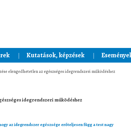
rek
Kutatások, képzések
Események
dzése elengedhetetlen az egészséges idegrendszeri működéshez
 egészséges idegrendszeri működéshez
hogy az idegrendszer egészsége erőteljesen függ a test nagy