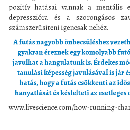
pozitív hatásai vannak a mentális e
depresszióra és a szorongásos za
számszerűsíteni igencsak nehéz.
A futás nagyobb önbecsüléshez vezet
gyakran éreznek egy komolyabb futó
javulhat a hangulatunk is. Érdekes mó
tanulási képesség javulásával is jár
hatás, hogy a futás csökkenti az id
hanyatlását és késlelteti az esetlege
www.livescience.com/how-running-cha