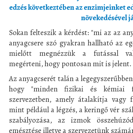
edzés következtében az enzimjeinket e
növekedésével já
Sokan felteszik a kérdést: "mi az az any
anyagcsere szó gyakran hallható az e
mielőtt megnézzük a futással val
megérteni, hogy pontosan mit is jelent.
Az anyagcserét talán a legegyszerűbbe
hogy "minden fizikai és kémiai 
szervezetben, amely átalakítja vagy f
mint például a légzés, a keringő vér szá
szabályozása, az izmok összehúzó
emésztése illetve a szervezetünk számá