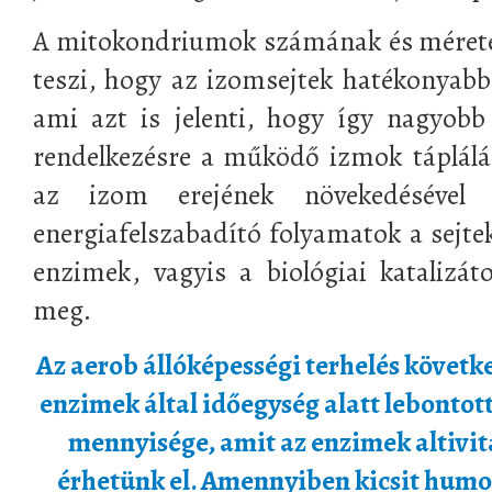
A mitokondriumok számának és méreté
teszi, hogy az izomsejtek hatékonyabb
ami azt is jelenti, hogy így nagyobb
rendelkezésre a működő izmok táplálá
az izom erejének növekedésével
energiafelszabadító folyamatok a sejte
enzimek, vagyis a biológiai katalizáto
meg.
Az aerob állóképességi terhelés követ
enzimek által időegység alatt lebontot
mennyisége, amit az enzimek altivi
érhetünk el. Amennyiben kicsit humo