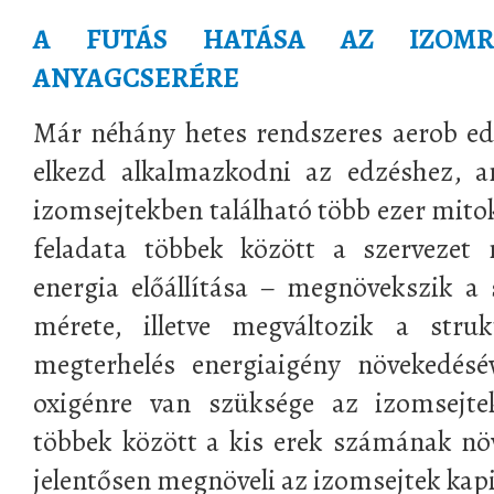
A FUTÁS HATÁSA AZ IZOMRE
ANYAGCSERÉRE
Már néhány hetes rendszeres aerob ed
elkezd alkalmazkodni az edzéshez, a
izomsejtekben található több ezer mit
feladata többek között a szervezet
energia előállítása – megnövekszik a
mérete, illetve megváltozik a struk
megterhelés energiaigény növekedésé
oxigénre van szüksége az izomsejt
többek között a kis erek számának növe
jelentősen megnöveli az izomsejtek kapil