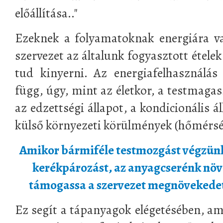
előállítása.."
Ezeknek a folyamatoknak energiára v
szervezet az általunk fogyasztott ételek
tud kinyerni. Az energiafelhasználás
függ, úgy, mint az életkor, a testmaga
az edzettségi állapot, a kondicionális 
külső környezeti körülmények (hőmérsék
Amikor bármiféle testmozgást végzünk,
kerékpározást, az anyagcserénk növe
támogassa a szervezet megnövekedett
Ez segít a tápanyagok elégetésében, am