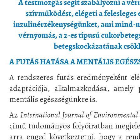
A testmozgás segít szabályozni a vér
szívműködést, elégeti a felesleges e
inzulinérzékenységünket, ami mind-m
vérnyomás, a 2-es típusú cukorbetegs
betegskockázatának csök
A FUTÁS HATÁSA A MENTÁLIS EGÉS
A rendszeres futás eredményeként elér
adaptációja, alkalmazkodása, amely p
mentális egészségünkre is.
Az
International Journal of Environmental
című tudományos folyóiratban megjele
arra enged következtetni, hogy a ren