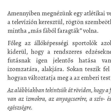
Amennyiben megnézünk egy atlétikai ver
a televízión keresztül, rögtön szembeöt
mintha „más fából faragták” volna.
Főleg az állóképességi sportolók azo
kiderül, hogy a rendszeres edzésekn
futásnak igen jelentős hatása van
izomzatára, alakjára. Sokan teszik fel
hogyan változtatja meg a az emberi test 
Az alábbiakban tekintsük át röviden, hogy a 
van az izmokra, az anyagcserére, a szív- és
egészségre.