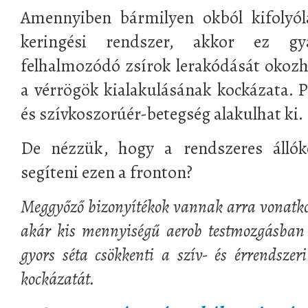
Amennyiben bármilyen okból kifolyól
keringési rendszer, akkor ez gy
felhalmozódó zsírok lerakódását okoz
a vérrögök kialakulásának kockázata. P
és szívkoszorúér-betegség alakulhat ki.
De nézzük, hogy a rendszeres állók
segíteni ezen a fronton?
Meggyőző bizonyítékok vannak arra vonatkoz
akár kis mennyiségű aerob testmozgásban i
gyors séta csökkenti a szív- és érrendszer
kockázatát.