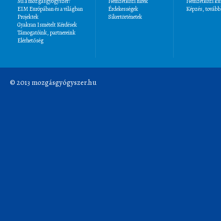
Mi a mozgásgyógyszer?
Nemzetközi hírek
Nemzetközi kut
EIM Európában és a világban
Érdekességek
Képzés, tovább
Projektek
Sikertörténetek
Gyakran Ismételt Kérdések
Támogatóink, partnereink
Elérhetőség
© 2013 mozgásgyógyszer.hu