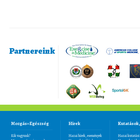
Partnereink
Mozgás=Egészség
Hírek
Kutatások
Kik vagyunk?
Hazai hírek, események
Hazai kutatási