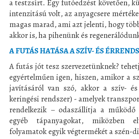
a testzsírt. Egy futóedzést követően, k
intenzitású volt, az anyagcsere mértéke
magas marad, ami azt jelenti, hogy több
akkor is, ha pihenünk és regenerálódun
A FUTÁS HATÁSA A SZÍV- ÉS ÉRREN
A futás jót tesz szervezetünknek? tehetj
egyértelműen igen, hiszen, amikor a szí
javításáról van szó, akkor a szív- é
keringési rendszer) - amelyek transzport
rendelkezik – odaszállítja a működő 
egyéb tápanyagokat, miközben elt
folyamatok egyik végtermékét a szén-di