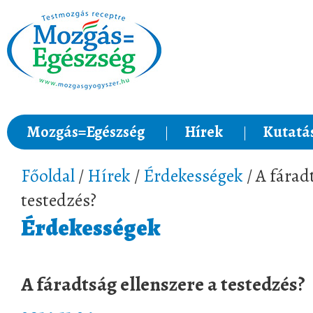
Mozgás=Egészség
Hírek
Kutatá
Főoldal
/
Hírek
/
Érdekességek
/ A fárad
testedzés?
Érdekességek
A fáradtság ellenszere a testedzés?