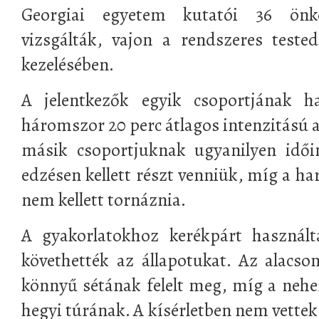
Georgiai egyetem kutatói 36 önké
vizsgálták, vajon a rendszeres teste
kezelésében.
A jelentkezők egyik csoportjának ha
háromszor 20 perc átlagos intenzitású a
másik csoportjuknak ugyanilyen idői
edzésen kellett részt venniük, míg a h
nem kellett tornáznia.
A gyakorlatokhoz kerékpárt használt
követhették az állapotukat. Az alacso
könnyű sétának felelt meg, míg a neh
hegyi túrának. A kísérletben nem vettek