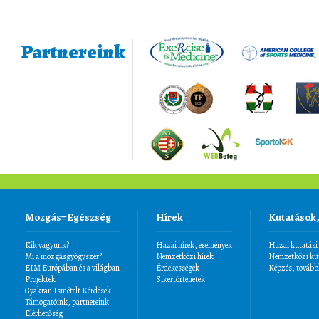
Partnereink
Mozgás=Egészség
Hírek
Kutatások
Kik vagyunk?
Hazai hírek, események
Hazai kutatási
Mi a mozgásgyógyszer?
Nemzetközi hírek
Nemzetközi kut
EIM Európában és a világban
Érdekességek
Képzés, tovább
Projektek
Sikertörténetek
Gyakran Ismételt Kérdések
Támogatóink, partnereink
Elérhetőség