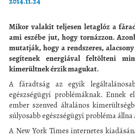
2014.11.24
Mikor valakit teljesen letaglóz a fára
ami eszébe jut, hogy tornázzon. Azon
mutatják, hogy a rendszeres, alacsony
segítenek energiával feltölteni min
kimerültnek érzik magukat.
A fáradtság az egyik legáltalános
egészségügyi problémáknak. Ennek el
ember szenved általános kimerültségb
súlyosabb egészségügyi probléma állna 
A New York Times internetes kiadásán