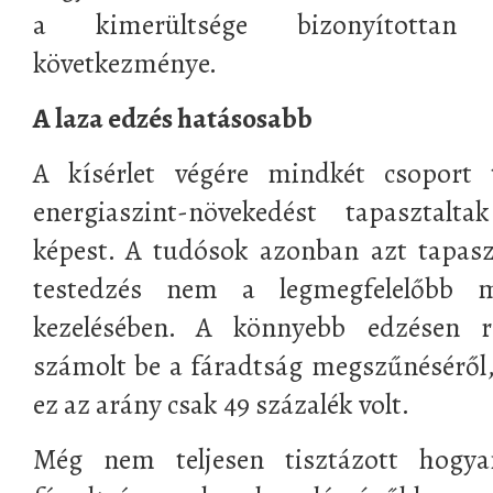
a kimerültsége bizonyítottan 
következménye.
A laza edzés hatásosabb
A kísérlet végére mindkét csoport t
energiaszint-növekedést tapasztalta
képest. A tudósok azonban azt tapasz
testedzés nem a legmegfelelőbb 
kezelésében. A könnyebb edzésen r
számolt be a fáradtság megszűnéséről
ez az arány csak 49 százalék volt.
Még nem teljesen tisztázott hogya