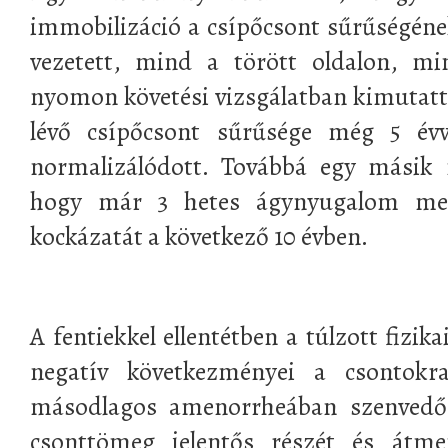
immobilizáció a csípőcsont sűrűségéne
vezetett, mind a törött oldalon, mi
nyomon követési vizsgálatban kimutattá
lévő csípőcsont sűrűsége még 5 év
normalizálódott. Továbbá egy másik 
hogy már 3 hetes ágynyugalom meg
kockázatát a következő 10 évben.
A fentiekkel ellentétben a túlzott fizika
negatív következményei a csontokr
másodlagos amenorrheában szenvedő l
csonttömeg jelentős részét és átmen