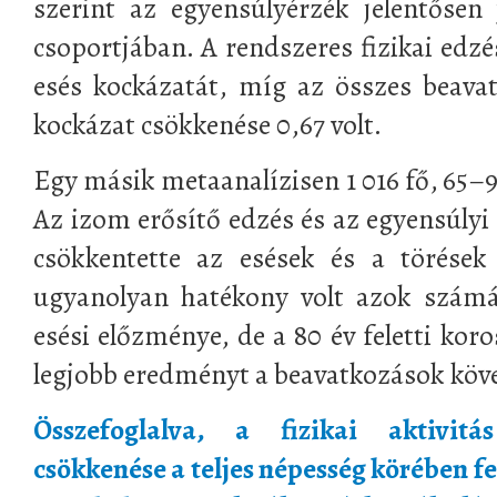
szerint az egyensúlyérzék jelentősen
csoportjában. A rendszeres fizikai edzé
esés kockázatát, míg az összes beava
kockázat csökkenése 0,67 volt.
Egy másik metaanalízisen 1 016 fő, 65–97
Az izom erősítő edzés és az egyensúlyi
csökkentette az esések és a törések
ugyanolyan hatékony volt azok számá
esési előzménye, de a 80 év feletti koro
legjobb eredményt a beavatkozások köv
Összefoglalva, a fizikai aktivitá
csökkenése a teljes népesség körében fe