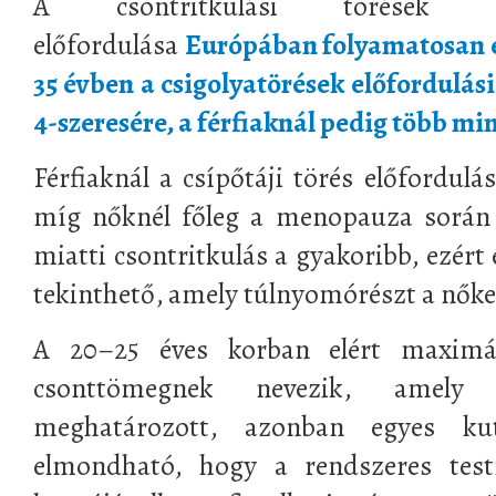
A csontritkulási törések él
előfordulása
Európában folyamatosan e
35 évben a csigolyatörések előfordulás
4-szeresére, a férfiaknál pedig több mi
Férfiaknál a csípőtáji törés előfordulá
míg nőknél főleg a menopauza során f
miatti csontritkulás a gyakoribb, ezért
tekinthető, amely túlnyomórészt a nőket
A 20–25 éves korban elért maximál
csonttömegnek nevezik, amely d
meghatározott, azonban egyes ku
elmondható, hogy a rendszeres tes