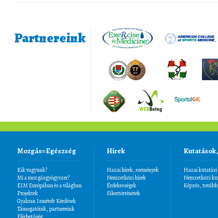
Partnereink
Mozgás=Egészség
Hírek
Kutatások
Kik vagyunk?
Hazai hírek, események
Hazai kutatási
Mi a mozgásgyógyszer?
Nemzetközi hírek
Nemzetközi kut
EIM Európában és a világban
Érdekességek
Képzés, tovább
Projektek
Sikertörténetek
Gyakran Ismételt Kérdések
Támogatóink, partnereink
Elérhetőség