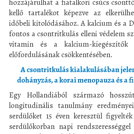
hozzájárulhat a fiatalkori csúcs csont
kellő tartalékot képezve az elkerülh
időbeli kitolódásához. A kalcium és a D
fontos a csontritkulás elleni védelem s
vitamin és a kalcium-kiegészítők
előfordulásának csökkentésében.
A csontritkulás kialakulásában jele
dohányzás, a korai menopauza és a fi
Egy Hollandiából származó hosszút
longitudinális tanulmány eredménye
serdülőket 15 éven keresztül figyelt
serdülőkorban napi rendszerességgel v