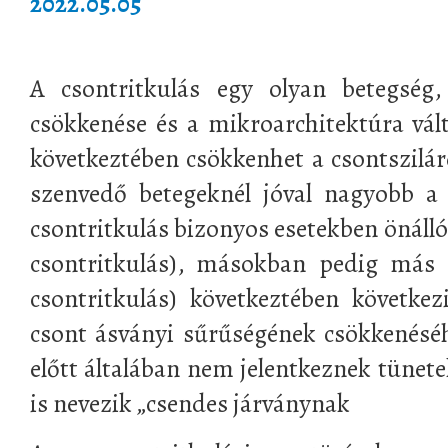
2022.05.05
A csontritkulás egy olyan betegség
csökkenése és a mikroarchitektúra vál
következtében csökkenhet a csontszilár
szenvedő betegeknél jóval nagyobb a 
csontritkulás bizonyos esetekben önálló
csontritkulás), másokban pedig más 
csontritkulás) következtében következ
csont ásványi sűrűségének csökkenéséh
előtt általában nem jelentkeznek tünete
is nevezik „csendes járványnak