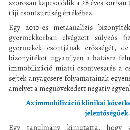
szorosan kapcsolódik a 28 éves korban t
táji csontsűrűség értékéhez.
Egy 2010-es metaanalízis bizonyíték
gyermekkorban elvégzett súlyzós fiz
gyermekek csontjának erősségét, de
bizonyítékot ugyanilyen a hatásra feln
immobilizáció miatti csontvesztés a c
sejtek anyagcsere folyamatainak egye
amelyet a megnövekedett negatív egyen
Az immobilizáció klinikai követ
jelentőségűek.
Egy tanulmány kimutatta, hogy a