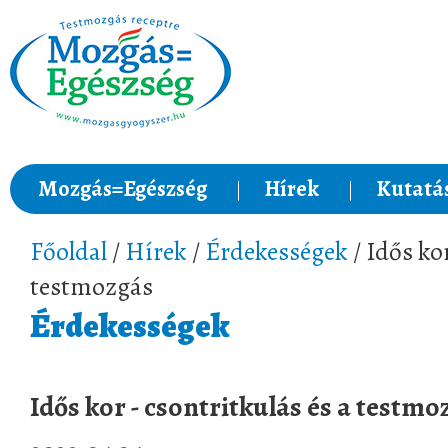
Mozgás=Egészség
Hírek
Kutatá
Főoldal
/
Hírek
/
Érdekességek
/ Idős kor
testmozgás
Érdekességek
Idős kor - csontritkulás és a testmo