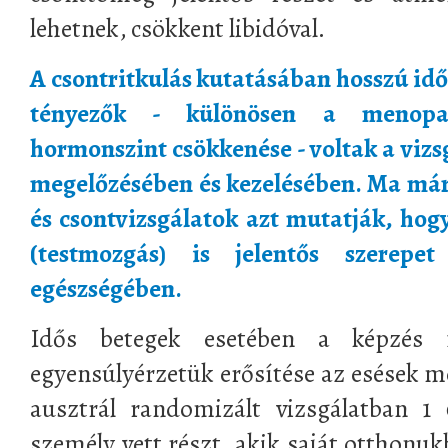
lehetnek, csökkent libidóval.
A csontritkulás kutatásában hosszú idő
tényezők - különösen a menopau
hormonszint csökkenése - voltak a viz
megelőzésében és kezelésében. Ma már
és csontvizsgálatok azt mutatják, ho
(testmozgás) is jelentős szerepe
egészségében.
Idős betegek esetében a képzés 
egyensúlyérzetük erősítése az esések m
ausztrál randomizált vizsgálatban 1
személy vett részt, akik saját otthonuk