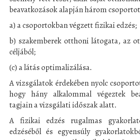
beavatkozások alapján három csoportot 
a) a csoportokban végzett fizikai edzés;
b) szakemberek otthoni látogata, az o
céljából;
(c) a látás optimalizálása.
A vizsgálatok érdekében nyolc csoportot
hogy hány alkalommal végeztek bea
tagjain a vizsgálati időszak alatt.
A fizikai edzés rugalmas gyakorlat
edzéséből és egyensúly gyakorlatokbó