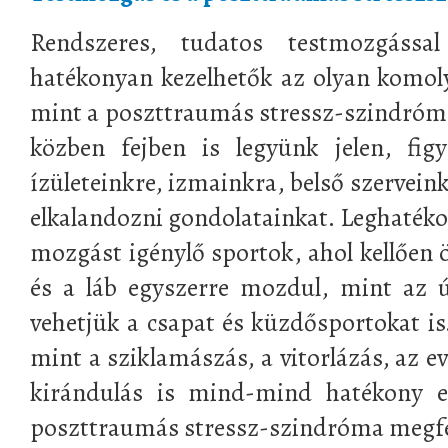
Rendszeres, tudatos testmozgássa
hatékonyan kezelhetők az olyan komol
mint a poszttraumás stressz-szindróma
közben fejben is legyünk jelen, fig
ízületeinkre, izmainkra, belső szervein
elkalandozni gondolatainkat. Leghatéko
mozgást igénylő sportok, ahol kellően 
és a láb egyszerre mozdul, mint az ú
vehetjük a csapat és küzdősportokat i
mint a sziklamászás, a vitorlázás, az eve
kirándulás is mind-mind hatékony e
poszttraumás stressz-szindróma megfel