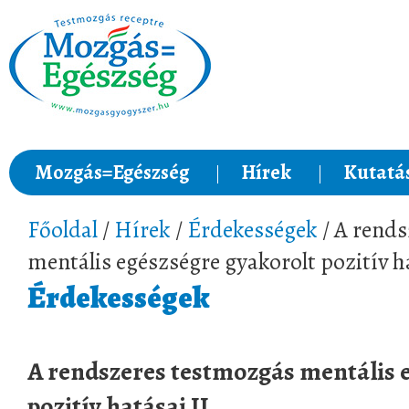
Mozgás=Egészség
Hírek
Kutatá
Főoldal
/
Hírek
/
Érdekességek
/ A rend
mentális egészségre gyakorolt pozitív ha
Érdekességek
A rendszeres testmozgás mentális 
pozitív hatásai II.