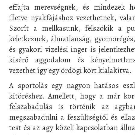
effajta merevségnek, és mindezek ho
illetve nyakfájáshoz vezethetnek, vala
Szorít a mellkasunk, felszökik a pu
keletkeznek, álmatlanság, gyomorégés
és gyakori vizelési inger is jelentkezh
kisérő aggodalom és kényelmetlens
vezethet így egy ördögi kört kialakítva.
A sportolás egy nagyon hatásos eszk
kitöréshez. Amellett, hogy a már kor
felszabadulás is történik az agyb
megszabadulni a feszültségtől és ellaz
test és az agy közeli kapcsolatban áll