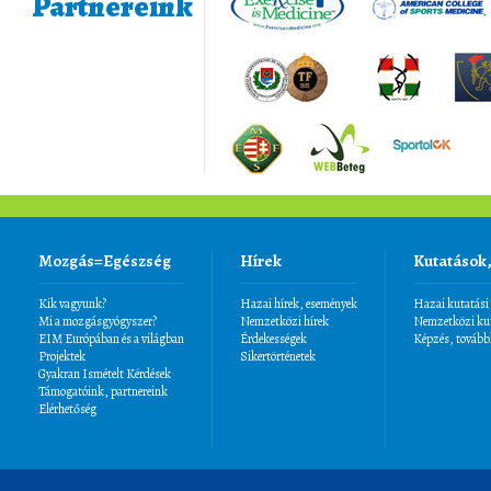
Partnereink
Mozgás=Egészség
Hírek
Kutatások
Kik vagyunk?
Hazai hírek, események
Hazai kutatási
Mi a mozgásgyógyszer?
Nemzetközi hírek
Nemzetközi kut
EIM Európában és a világban
Érdekességek
Képzés, tovább
Projektek
Sikertörténetek
Gyakran Ismételt Kérdések
Támogatóink, partnereink
Elérhetőség