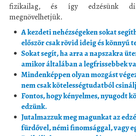
fizikailag, és így edzésünk d
megnövelhetjük.
A kezdeti nehézségeken sokat segít
először csak rövid ideig és könnyű 
Sokat segít, ha arra a napszakra üt
amikor általában a legfrissebbek v
Mindenképpen olyan mozgást végez
nem csak kötelességtudatból csinál
Fontos, hogy kényelmes, nyugodt k
edzünk.
Jutalmazzuk meg magunkat az edzés
fürdővel, némi finomsággal, vagy eg