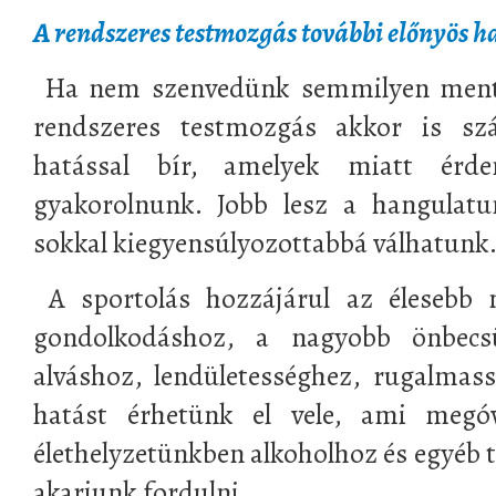
A rendszeres testmozgás további előnyös h
Ha nem szenvedünk semmilyen mentá
rendszeres testmozgás akkor is sz
hatással bír, amelyek miatt érd
gyakorolnunk. Jobb lesz a hangulatu
sokkal kiegyensúlyozottabbá válhatunk
A sportolás hozzájárul az élesebb 
gondolkodáshoz, a nagyobb önbecsü
alváshoz, lendületességhez, rugalmas
hatást érhetünk el vele, ami megó
élethelyzetünkben alkoholhoz és egyéb
akarjunk fordulni.