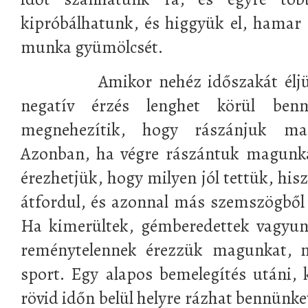
kipróbálhatunk, és higgyük el, hamar é
munka gyümölcsét.
Amikor nehéz időszakát éljük é
negatív érzés lenghet körül ben
megnehezítik, hogy rászánjuk ma
Azonban, ha végre rászántuk magunk
érezhetjük, hogy milyen jól tettük, his
átfordul, és azonnal más szemszögből 
Ha kimerültek, gémberedettek vagyun
reménytelennek érezzük magunkat, n
sport. Egy alapos bemelegítés utáni,
rövid időn belül helyre rázhat bennünk