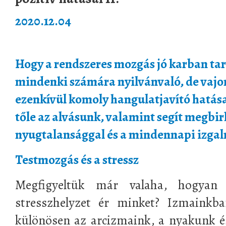
2020.12.04
Hogy a rendszeres mozgás jó karban tart
mindenki számára nyilvánvaló, de vajon
ezenkívül komoly hangulatjavító hatása
tőle az alvásunk, valamint segít megbi
nyugtalansággal és a mindennapi izga
Testmozgás és a stressz
Megfigyeltük már valaha, hogyan
stresszhelyzet ér minket? Izmainkban
különösen az arcizmaink, a nyakunk és