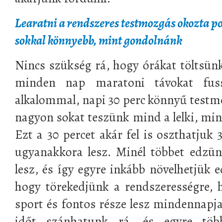
Learatni a rendszeres testmozgás okozta p
sokkal könnyebb, mint gondolnánk
Nincs szükség rá, hogy órákat töltsü
minden nap maratoni távokat fus
alkalommal, napi 30 perc könnyű testm
nagyon sokat teszünk mind a lelki, min
Ezt a 30 percet akár fel is oszthatjuk 
ugyanakkora lesz. Minél többet edzün
lesz, és így egyre inkább növelhetjük e
hogy törekedjünk a rendszerességre, 
sport és fontos része lesz mindennapj
időt szánhatunk rá, és egyre töb