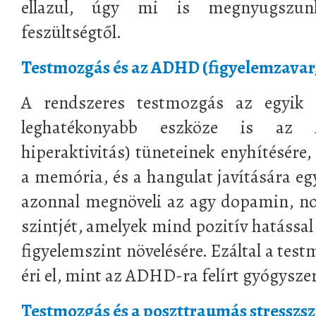
ellazul, úgy mi is megnyugszun
feszültségtől.
Testmozgás és az ADHD (figyelemzavar, 
A rendszeres testmozgás az egyik 
leghatékonyabb eszköze is az A
hiperaktivitás) tüneteinek enyhítésére,
a memória, és a hangulat javítására egy
azonnal megnöveli az agy dopamin, no
szintjét, amelyek mind pozitív hatással
figyelemszint növelésére. Ezáltal a tes
éri el, mint az ADHD-ra felírt gyógysze
Testmozgás és a poszttraumás stressz