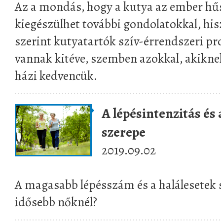
Az a mondás, hogy a kutya az ember hűs
kiegészülhet további gondolatokkal, his
szerint kutyatartók szív-érrendszeri p
vannak kitéve, szemben azokkal, akiknek
házi kedvencük.
A lépésintenzitás é
szerepe
2019.09.02
A magasabb lépésszám és a halálesetek
idősebb nőknél?