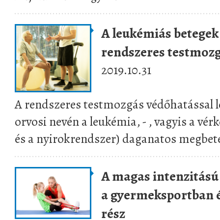
A leukémiás betegek 
rendszeres testmoz
2019.10.31
A rendszeres testmozgás védőhatással le
orvosi nevén a leukémia, - , vagyis a vér
és a nyirokrendszer) daganatos megbete
A magas intenzitású 
a gyermeksportban és
rész