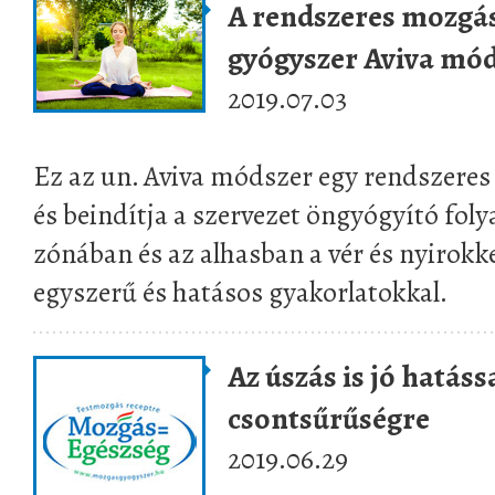
A rendszeres mozgás
gyógyszer Aviva mó
2019.07.03
Ez az un. Aviva módszer egy rendszeres
és beindítja a szervezet öngyógyító foly
zónában és az alhasban a vér és nyirokk
egyszerű és hatásos gyakorlatokkal.
Az úszás is jó hatáss
csontsűrűségre
2019.06.29