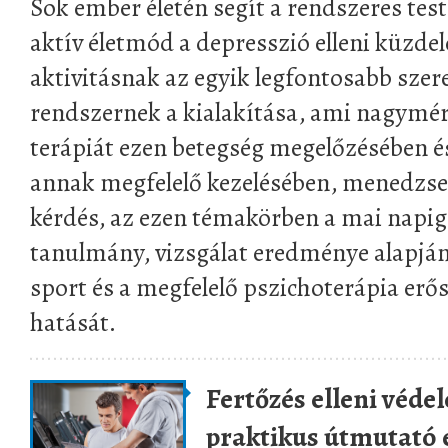
Sok ember életén segít a rendszeres tes
aktív életmód a depresszió elleni küzdel
aktivitásnak az egyik legfontosabb sze
rendszernek a kialakítása, ami nagymér
terápiát ezen betegség megelőzésében és
annak megfelelő kezelésében, menedzse
kérdés, az ezen témakörben a mai napig
tanulmány, vizsgálat eredménye alapján
sport és a megfelelő pszichoterápia erő
hatását.
Fertőzés elleni védel
praktikus útmutató 