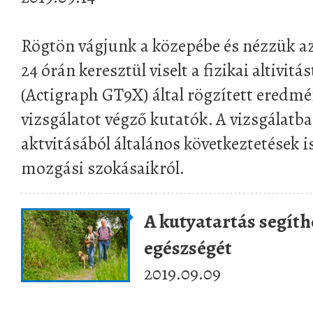
Rögtön vágjunk a közepébe és nézzük a
24 órán keresztül viselt a fizikai altivit
(Actigraph GT9X) által rögzített eredm
vizsgálatot végző kutatók. A vizsgálatba
aktvitásából általános következtetések 
mozgási szokásaikról.
A kutyatartás segíth
egészségét
2019.09.09