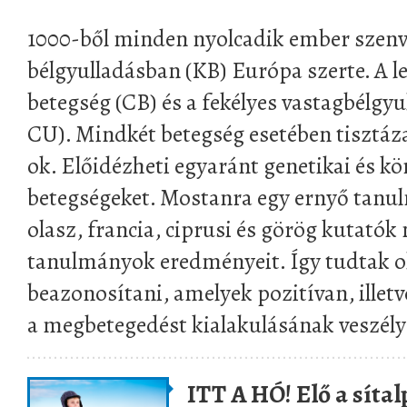
1000-ből minden nyolcadik ember szen
bélgyulladásban (KB) Európa szerte. A 
betegség (CB) és a fekélyes vastagbélgyul
CU). Mindkét betegség esetében tisztázat
ok. Előidézheti egyaránt genetikai és kö
betegségeket. Mostanra egy ernyő tanu
olasz, francia, ciprusi és görög kutató
tanulmányok eredményeit. Így tudtak o
beazonosítani, amelyek pozitívan, illetv
a megbetegedést kialakulásának veszély
ITT A HÓ! Elő a sítal