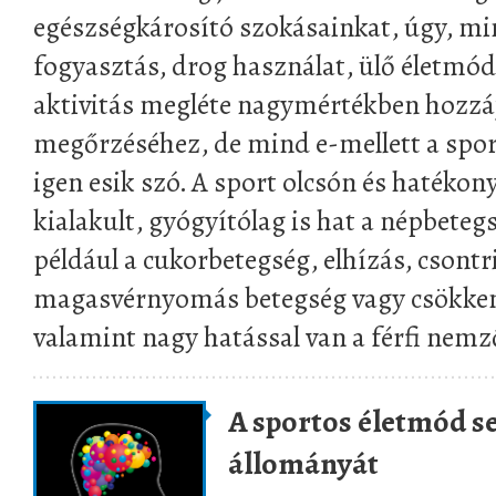
egészségkárosító szokásainkat, úgy, mi
fogyasztás, drog használat, ülő életmód.
aktivitás megléte nagymértékben hozzá
megőrzéséhez, de mind e-mellett a spor
igen esik szó. A sport olcsón és hatéko
kialakult, gyógyítólag is hat a népbete
például a cukorbetegség, elhízás, csontr
magasvérnyomás betegség vagy csökkent
valamint nagy hatással van a férfi nem
A sportos életmód se
állományát