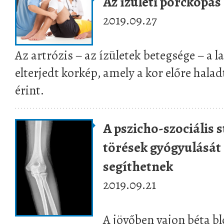
Az ízületi porckopás
2019.09.27
Az artrózis – az ízületek betegsége – a
elterjedt korkép, amely a kor előre hala
érint.
A pszicho-szociális s
törések gyógyulását
segíthetnek
2019.09.21
A jövőben vajon béta b