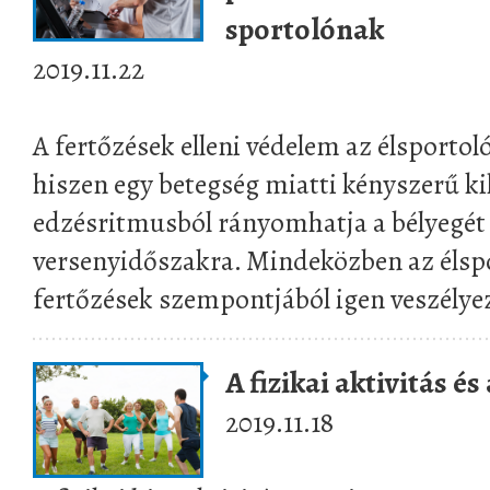
sportolónak
2019.11.22
A fertőzések elleni védelem az élsportol
hiszen egy betegség miatti kényszerű k
edzésritmusból rányomhatja a bélyegét 
versenyidőszakra. Mindeközben az élspo
fertőzések szempontjából igen veszélyez
A fizikai aktivitás é
2019.11.18