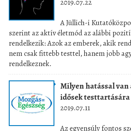
2019.07.22
A Jüllich-i Kutatóközpo
szerint az aktív életmód az alábbi pozit
rendelkezik: Azok az emberek, akik ren
nem csak fittebb testtel, hanem jobb agy
rendelkeznek.
Milyen hatással van 
idősek testtartására
2019.07.11
Az egyensúly fontos sze