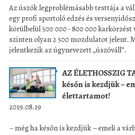
Az úszók legproblémásabb testtája a vál
egy profi sportoló edzés és versenyidő
körülbelül 500 000 - 800 000 karkörzést
szinten olyan 2 500 mozdulatot jelent.
jelentkezik az úgynevezett „úszóváll”.
AZ ÉLETHOSSZIG TA
későn is kezdjük – e
élettartamot!
2019.08.19
– még ha későn is kezdjük – emeli a vár