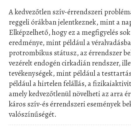
A kedvezőtlen szív-érrendszeri problém
reggeli órákban jelentkeznek, mint a na
Elképzelhető, hogy ez a megfigyelés so
eredménye, mint például a véralvadásba
protrombikus státusz, az érrendszer bels
vezérelt endogén cirkadián rendszer, ille
tevékenységek, mint például a testtartá
például a hirtelen felállás, a fizikaiakti
amely kedvezőtlenül növelheti az arra é
káros szív-és érrendszeri események b
valószínűségét.