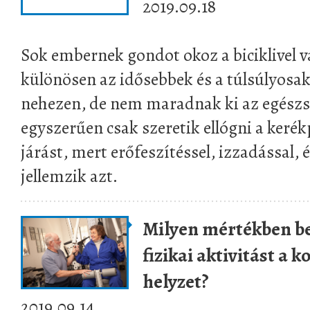
2019.09.18
Sok embernek gondot okoz a biciklivel 
különösen az idősebbek és a túlsúlyosa
nehezen, de nem maradnak ki az egészsé
egyszerűen csak szeretik ellógni a keré
járást, mert erőfeszítéssel, izzadással, 
jellemzik azt.
Milyen mértékben be
fizikai aktivitást a k
helyzet?
2019.09.14