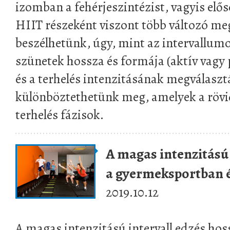
izomban a fehérjeszintézist, vagyis elős
HIIT részeként viszont több változó me
beszélhetünk, úgy, mint az intervallum
szünetek hossza és formája (aktív vagy 
és a terhelés intenzitásának megválas
különböztethetünk meg, amelyek a rövid
terhelés fázisok.
A magas intenzitású 
a gyermeksportban és
2019.10.12
A magas intenzitású intervall edzés hos