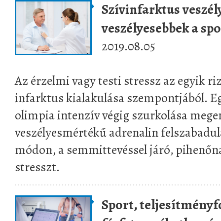
Szívinfarktus veszé
veszélyesebbek a sp
2019.08.05
Az érzelmi vagy testi stressz az egyik riz
infarktus kialakulása szempontjából. E
olimpia intenzív végig szurkolása mege
veszélyesmértékű adrenalin felszabadulá
módon, a semmittevéssel járó, pihenőna
stresszt.
Sport, teljesítményf