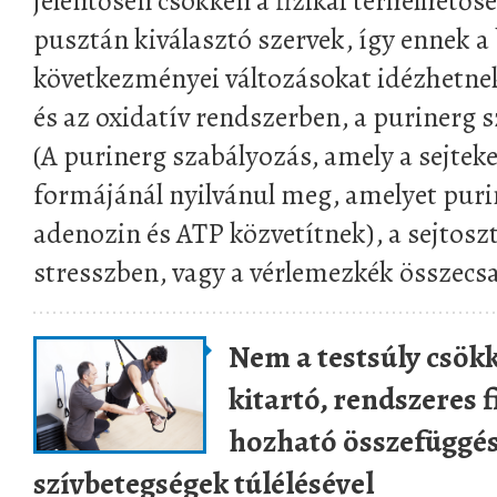
jelentősen csökken a fizikai terhelhetős
pusztán kiválasztó szervek, így ennek a
következményei változásokat idézhetne
és az oxidatív rendszerben, a purinerg
(A purinerg szabályozás, amely a sejteken
formájánál nyilvánul meg, amelyet puri
adenozin és ATP közvetítnek), a sejtosz
stresszben, vagy a vérlemezkék összec
Nem a testsúly csök
kitartó, rendszeres f
hozható összefüggés
szívbetegségek túlélésével