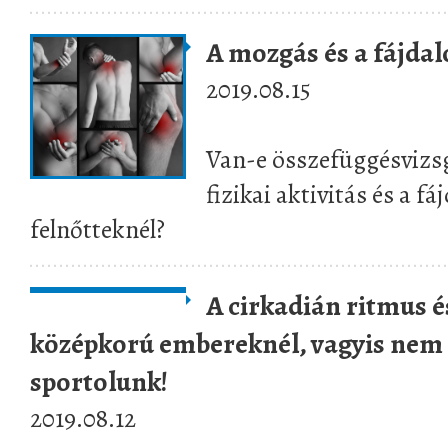
A mozgás és a fájda
2019.08.15
Van-e összefüggésvizsg
fizikai aktivitás és a f
felnőtteknél?
A cirkadián ritmus é
középkorú embereknél, vagyis nem
sportolunk!
2019.08.12