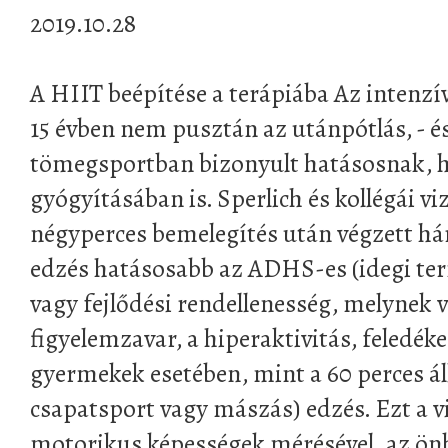
2019.10.28
A HIIT beépítése a terápiába Az intenzív
15 évben nem pusztán az utánpótlás, - é
tömegsportban bizonyult hatásosnak, 
gyógyításában is. Sperlich és kollégái vi
négyperces bemelegítés után végzett há
edzés hatásosabb az ADHS-es (idegi ter
vagy fejlődési rendellenesség, melynek v
figyelemzavar, a hiperaktivitás, feledék
gyermekek esetében, mint a 60 perces ál
csapatsport vagy mászás) edzés. Ezt a v
motorikus képességek mérésével, az ön