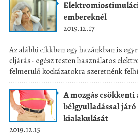
Elektromiostimuláci
embereknél
2019.12.17
Az alábbi cikkben egy hazánkban is egy
eljárás - egész testen használatos elekt
felmerülő kockázatokra szeretnénk felhí
A mozgás csökkenti 
bélgyulladással járó
kialakulását
2019.12.15