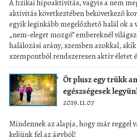
A fizikai hipoaktivitás, vagyis a nem me
aktivitás következtében bekövetkező kora
egyik leginkább megelőzhető halál ok a 
„nem-eleget mozgó” embereknél világsz
halálozási arány, szemben azokkal, akik 
szempontból rendszeresen aktív életet é
Öt plusz egy trükk 
egészségesek legyünk
2019.11.07
Mindennek az alapja, hogy már reggel v
keljünk fel az ágyból!