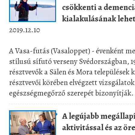
csökkenti a demencia
kialakulásának lehe
2019.12.10
A Vasa-futás (Vasaloppet) - évenként m
stílusú sífutó verseny Svédországban, 192
résztvevők a Sälen és Mora települések k
résztvevői körében elvégzett vizsgálatok
egészségmegőrző szerepét bizonyítják.
A legújabb megállapí
aktivitással és az ör