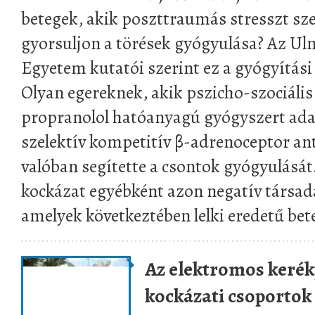
betegek, akik poszttraumás stresszt sz
gyorsuljon a törések gyógyulása? Az Ulm
Egyetem kutatói szerint ez a gyógyítási
Olyan egereknek, akik pszicho-szociális
propranolol hatóanyagú gyógyszert ad
szelektív kompetitív β-adrenoceptor an
valóban segítette a csontok gyógyulását.
kockázat egyébként azon negatív társa
amelyek következtében lelki eredetű bet
Az elektromos kerék
kockázati csoportok