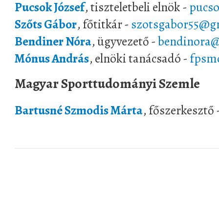
Pucsok József
, tiszteletbeli elnök -
pucso
Szőts Gábor
, főtitkár -
szotsgabor55@g
Bendiner Nóra
, ügyvezető -
bendinora
Mónus András
, elnöki tanácsadó -
fpsm
Magyar Sporttudományi Szemle
Bartusné Szmodis Márta
, főszerkesztő 