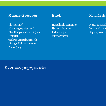
Mozgás=Egészség
Hírek
Kutatások
Kik vagyunk?
Hazai hírek, események
Hazai kutatási
Mi a mozgásgyógyszer?
Nemzetközi hírek
Nemzetközi kut
EIM Európában és a világban
Érdekességek
Képzés, tovább
Projektek
Sikertörténetek
Gyakran Ismételt Kérdések
Támogatóink, partnereink
Elérhetőség
© 2013 mozgásgyógyszer.hu