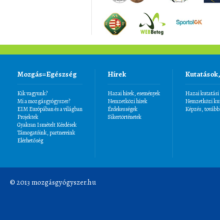
Mozgás=Egészség
Hírek
Kutatások
Kik vagyunk?
Hazai hírek, események
Hazai kutatási
Mi a mozgásgyógyszer?
Nemzetközi hírek
Nemzetközi kut
EIM Európában és a világban
Érdekességek
Képzés, tovább
Projektek
Sikertörténetek
Gyakran Ismételt Kérdések
Támogatóink, partnereink
Elérhetőség
© 2013 mozgásgyógyszer.hu