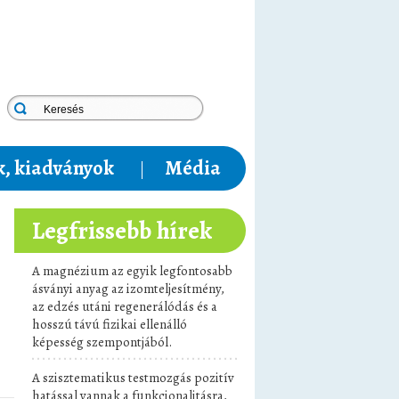
, kiadványok
Média
Legfrissebb hírek
A magnézium az egyik legfontosabb
ásványi anyag az izomteljesítmény,
az edzés utáni regenerálódás és a
hosszú távú fizikai ellenálló
képesség szempontjából.
A szisztematikus testmozgás pozitív
hatással vannak a funkcionalitásra,