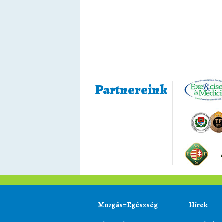
Partnereink
Mozgás=Egészség
Hírek