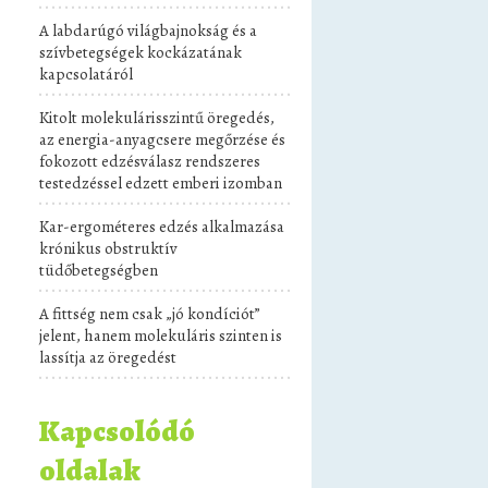
A labdarúgó világbajnokság és a
szívbetegségek kockázatának
kapcsolatáról
Kitolt molekulárisszintű öregedés,
az energia-anyagcsere megőrzése és
fokozott edzésválasz rendszeres
testedzéssel edzett emberi izomban
Kar-ergométeres edzés alkalmazása
krónikus obstruktív
tüdőbetegségben
A fittség nem csak „jó kondíciót”
jelent, hanem molekuláris szinten is
lassítja az öregedést
Kapcsolódó
oldalak