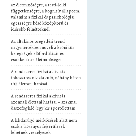
az életminőségre, a testi-lelki
függetlenségre, a kognitív állapotra,
valamint a fizikai és pszichológiai
egészségre késő középkorú és
idősebb felnőtteknél
Az általános öregedési trend
nagymértékben növeli a krónikus
betegségek előfordulását és
csökkenti az életminőséget
A rendszeres fizikai aktivitás
fokozatosan kialakuló, néhány héten
túli élettani hatásai
A rendszeres fizikai aktivitás
azonnali élettani hatásai – szakmai
összefoglaló (egy kis sportélettan)
A labdarúgó mérkőzések alatt nem
csak a látványos fejsérülések
lehetnek veszélyesek