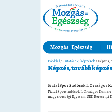
Mozgás=Egészség
Hí
Főoldal
/
Kutatások, képzések
/ Képzés,
Képzés, továbbképzé
Fiatal Sporttudósok I. Országos K
Fiatal Sporttudósok I. Országos Konfere
magyarországi Egyetem, SEK Berzsenyi 