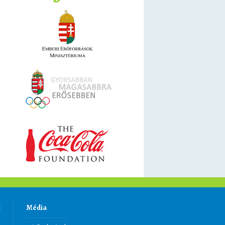
k
Média