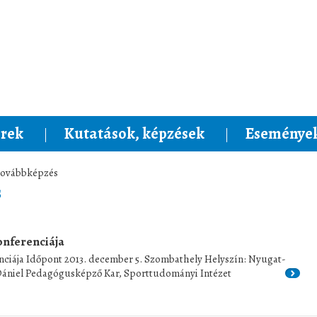
rek
Kutatások, képzések
Események
 továbbképzés
s
onferenciája
nciája Időpont 2013. december 5. Szombathely Helyszín: Nyugat-
Dániel Pedagógusképző Kar, Sporttudományi Intézet