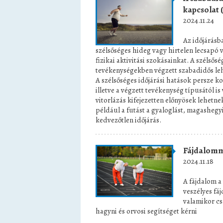
kapcsolat 
2024.11.24
Az időjárásb
szélsőséges hideg vagy hirtelen lecsapó 
fizikai aktivitási szokásainkat. A szélső
tevékenységekben végzett szabadidős le
A szélsőséges időjárási hatások persze k
illetve a végzett tevékenység típusától i
vitorlázás kifejezetten előnyösek lehetn
például a futást a gyaloglást, magashegyi
kedvezőtlen időjárás.
Fájdalomma
2024.11.18
A fájdalom a 
veszélyes fá
valamikor cs
hagyni és orvosi segítséget kérni