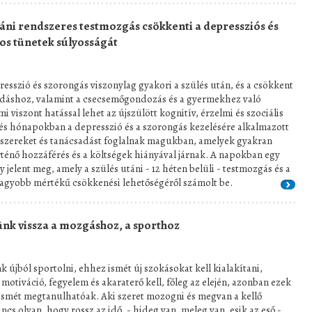
táni rendszeres testmozgás csökkenti a depressziós és
os tünetek súlyosságát
resszió és szorongás viszonylag gyakori a szülés után, és a csökkent
áshoz, valamint a csecsemőgondozás és a gyermekhez való
viszont hatással lehet az újszülött kognitív, érzelmi és szociális
n és hónapokban a depresszió és a szorongás kezelésére alkalmazott
szereket és tanácsadást foglalnak magukban, amelyek gyakran
ténő hozzáférés és a költségek hiányával járnak. A napokban egy
 jelent meg, amely a szülés utáni - 12 héten belüli - testmozgás és a
agyobb mértékű csökkenési lehetőségéről számolt be.
ünk vissza a mozgáshoz, a sporthoz
k újból sportolni, ehhez ismét új szokásokat kell kialakítani,
motiváció, fegyelem és akaraterő kell, főleg az elején, azonban ezek
ismét megtanulhatóak. Aki szeret mozogni és megvan a kellő
ncs olyan, hogy rossz az idő, - hideg van, meleg van, esik az eső -