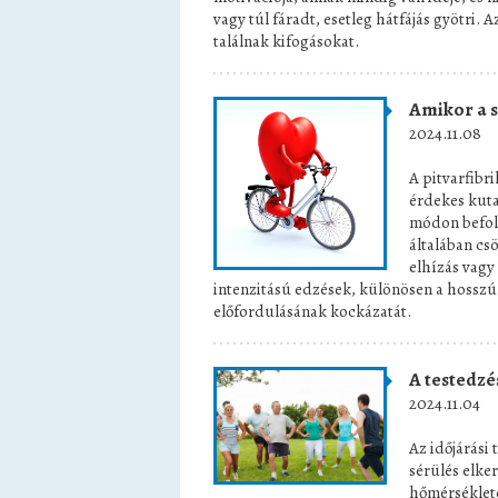
vagy túl fáradt, esetleg hátfájás gyötri
találnak kifogásokat.
Amikor a s
2024.11.08
A pitvarfibr
érdekes kutat
módon befoly
általában cs
elhízás vagy
intenzitású edzések, különösen a hosszú 
előfordulásának kockázatát.
A testedzé
2024.11.04
Az időjárási 
sérülés elke
hőmérséklete