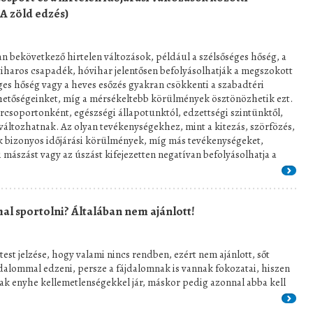
(A zöld edzés)
an bekövetkező hirtelen változások, például a szélsőséges hőség, a
viharos csapadék, hóvihar jelentősen befolyásolhatják a megszokott
séges hőség vagy a heves esőzés gyakran csökkenti a szabadtéri
hetőségeinket, míg a mérsékeltebb körülmények ösztönözhetik ezt.
orcsoportonként, egészségi állapotunktól, edzettségi szintünktől,
s változhatnak. Az olyan tevékenységekhez, mint a kitezás, szörfözés,
ek bizonyos időjárási körülmények, míg más tevékenységeket,
 mászást vagy az úszást kifejezetten negatívan befolyásolhatja a
l sportolni? Általában nem ajánlott!
test jelzése, hogy valami nincs rendben, ezért nem ajánlott, sőt
jdalommal edzeni, persze a fájdalomnak is vannak fokozatai, hiszen
ak enyhe kellemetlenségekkel jár, máskor pedig azonnal abba kell