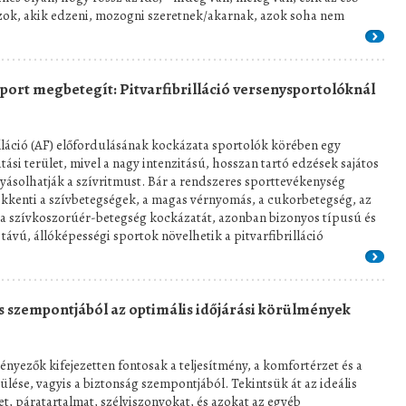
. Azok, akik edzeni, mozogni szeretnek/akarnak, azok soha nem
port megbetegít: Pitvarfibrilláció versenysportolóknál
illáció (AF) előfordulásának kockázata sportolók körében egy
ási terület, mivel a nagy intenzitású, hosszan tartó edzések sajátos
ásolhatják a szívritmust. Bár a rendszeres sporttevékenység
ökkenti a szívbetegségek, a magas vérnyomás, a cukorbetegség, az
 a szívkoszorúér-betegség kockázatát, azonban bizonyos típusú és
távú, állóképességi sportok növelhetik a pitvarfibrilláció
s szempontjából az optimális időjárási körülmények
tényezők kifejezetten fontosak a teljesítmény, a komfortérzet és a
rülése, vagyis a biztonság szempontjából. Tekintsük át az ideális
t, páratartalmat, szélviszonyokat, és azokat az egyéb