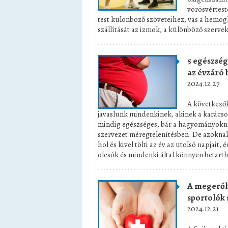
vörösvérteste
test különböző szöveteihez, vas a hemoglo
szállítását az izmok, a különböző szervek
5 egészsé
az évzáró 
2024.12.27
A következők
javaslunk mindenkinek, akinek a karácson
mindig egészséges, bár a hagyományoknak
szervezet méregtelenítésben. De azokna
hol és kivel tölti az év az utolsó napjait,
olcsók és mindenki által könnyen betarth
A megerőlt
sportolók 
2024.12.21