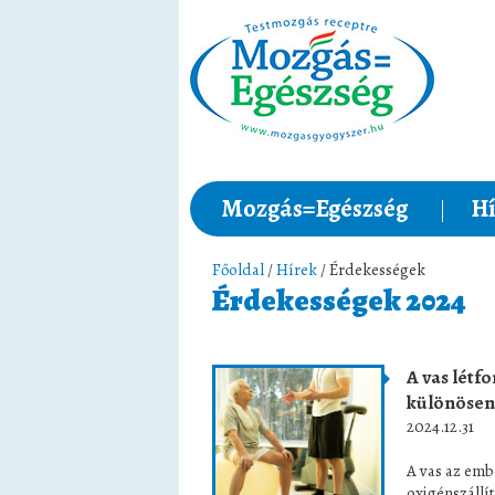
Mozgás=Egészség
Hí
Főoldal
/
Hírek
/ Érdekességek
Érdekességek 2024
A vas létf
különösen 
2024.12.31
A vas az emb
oxigénszállí