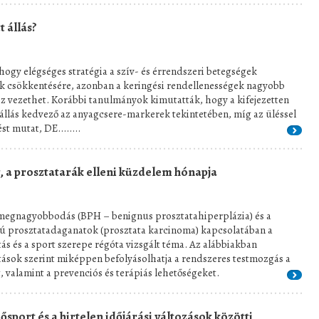
t állás?
hogy elégséges stratégia a szív- és érrendszeri betegségek
 csökkentésére, azonban a keringési rendellenességek nagyobb
 vezethet. Korábbi tanulmányok kimutatták, hogy a kifejezetten
 állás kedvező az anyagcsere-markerek tekintetében, míg az üléssel
t mutat, DE........
 a prosztatarák elleni küzdelem hónapja
 megnagyobbodás (BPH – benignus prosztatahiperplázia) és a
ú prosztatadaganatok (prosztata karcinoma) kapcsolatában a
itás és a sport szerepe régóta vizsgált téma. Az alábbiakban
ások szerint miképpen befolyásolhatja a rendszeres testmozgás a
, valamint a prevenciós és terápiás lehetőségeket.
ősport és a hirtelen időjárási változások közötti