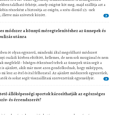
kben található fehérje, amely oxigént köt meg, majd szállítja azt a
bin részeként a biztosítja az oxigén, a szén-dioxid 1/5 -nek
, illetve más szövetek között.
ges módszer a könnyű méregtelenítéshez az ünnepek és
bulizás utánra
ben öt olyan egyszerű, mindenki által megoldható módszert
yi családi körben eltöltött, kellemes, de nem sok mozgással és nem
 megfelelő - bőséges étkezéssel teltek az ünnepek után segít a
k is ajánlott, akik már most azon gondolkodnak, hogy miképpen,
 és mi lesz az étel és ital felhozatal. Az ajánlott módszerek egyszerűek,
atók és sokat segít visszaállítani szervezetünk egyensúlyát.
ető állóképességi sportok károsíthatják az egészséges
szív- és érrendszerét?