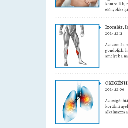
kontrollált, 
előnyökkel j
Izomláz, I
2024.12.11
Az izomláz m
gondolják, 
amelyek a nag
OXIGÉNH
2024.12.06
Az oxigénhiá
körülmények
alkalmazza a