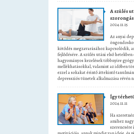
A szülés u
szorongás
2024.11.15
Az anyai dep
öngondoskod
kötődés megzavarásához kapcsolódik, ami 
fejlődésére. A szülés utáni első hetekbe
hagyományos kezelések többnyire gyógy
mellékhatásokkal, valamint az időben tör
ezzel a sokakat érintő áttekintő tanulmány
depressziós tünetek alkalmazása révén n
Így térhet
2024.11.11
Ha szeretnén
amihez nagy 
szerencsére 
motivációja, annak mindig van ideje, és ni