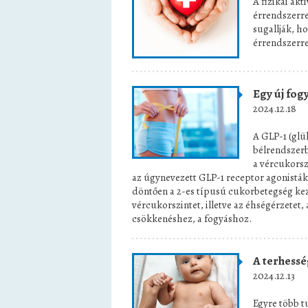
A fizikai akt
érrendszerre
sugallják, h
érrendszerre
Egy új fog
2024.12.18
A GLP-1 (glü
bélrendszerb
a vércukorsz
az úgynevezett GLP-1 receptor agonisták,
döntően a 2-es típusú cukorbetegség keze
vércukorszintet, illetve az éhségérzetet,
csökkenéshez, a fogyáshoz.
A terhesség
2024.12.13
Egyre több t