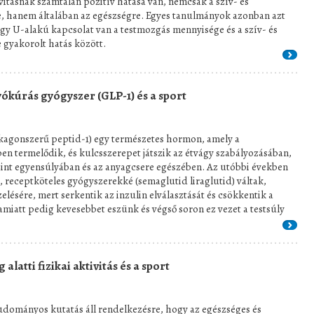
ivitásnak számtalan pozitív hatása van, nemcsak a szív- és
, hanem általában az egészségre. Egyes tanulmányok azonban azt
ogy U-alakú kapcsolat van a testmozgás mennyisége és a szív- és
 gyakorolt hatás között.
yókúrás gyógyszer (GLP-1) és a sport
kagonszerű peptid-1) egy természetes hormon, amely a
en termelődik, és kulcsszerepet játszik az étvágy szabályozásában,
int egyensúlyában és az anyagcsere egészében. Az utóbbi években
 receptköteles gyógyszerekké (semaglutid liraglutid) váltak,
lésére, mert serkentik az inzulin elválasztását és csökkentik a
 amiatt pedig kevesebbet eszünk és végső soron ez vezet a testsúly
 alatti fizikai aktivitás és a sport
udományos kutatás áll rendelkezésre, hogy az egészséges és