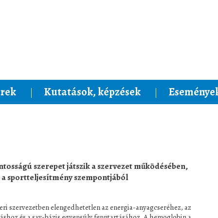
rek
Kutatások, képzések
Események
ontosságú szerepet játszik a szervezet működésében,
a sportteljesítmény szempontjából
eri szervezetben elengedhetetlen az energia-anyagcseréhez, az
táshoz és a sav-bázis egyensúly fenntartásához. A hemoglobin a