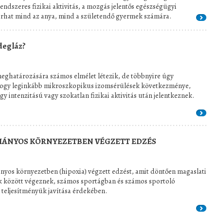
rendszeres fizikai aktivitás, a mozgás jelentős egészségügyi
árhat mind az anya, mind a születendő gyermek számára.
degláz?
eghatározására számos elmélet létezik, de többnyire úgy
hogy leginkább mikroszkopikus izomsérülések következménye,
y intenzitású vagy szokatlan fizikai aktivitás után jelentkeznek.
IÁNYOS KÖRNYEZETBEN VÉGZETT EDZÉS
nyos környezetben (hipoxia) végzett edzést, amit döntően magaslati
 között végeznek, számos sportágban és számos sportoló
 teljesítményük javítása érdekében.