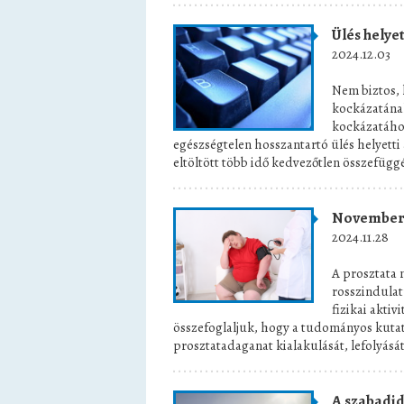
Ülés helyet
2024.12.03
Nem biztos, 
kockázatának
kockázatához
egészségtelen hosszantartó ülés helyetti
eltöltött több idő kedvezőtlen összefüggés
November,
2024.11.28
A prosztata
rosszindulat
fizikai aktiv
összefoglaljuk, hogy a tudományos kutat
prosztatadaganat kialakulását, lefolyását
A szabadid