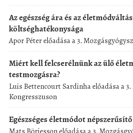
Az egészség ára és az életmódváltás
költséghatékonysága
Apor Péter előadása a 3. Mozgásgyógys
Miért kell felcserélnünk az ülő éle
testmozgásra?
Luis Bettencourt Sardinha előadása a 3
Kongresszuson
Egészséges életmódot népszerűsítő
Mats Börjesson előadása a 3. Mozgásg