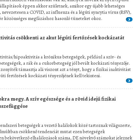
llapítások éppen akkor születnek, amikor egy újabb lehetséges
 nevezetesen a COVID, az influenza és a légúti syncytia vírus (RSV),
zör közönséges megfázáshoz hasonló tüneteket okoz.
ktivitás csökkenti az akut légúti fertőzések kockázatát
ktivitás/hipoaktivitás a krónikus betegségek, például a szív- és
betegségek, a rák és a cukorbetegség jól bevált kockázati tényezője.
zonyíték támasztja alá viszont azt a tényt, hogy a fizikai inaktivitást
gúti fertőzések kockázati tényezőjének kell tekinteni.
okra megy. A szív egészsége és a rövid idejű fizikai
összefüggése
rrendszeri betegségek a vezető halálokok közé tartoznak világszerte,
elmúltban csökkenő tendenciát mutat ezen betegségek
en bekövetkező elhalálozások száma, DE növekvő számokat jeleznek