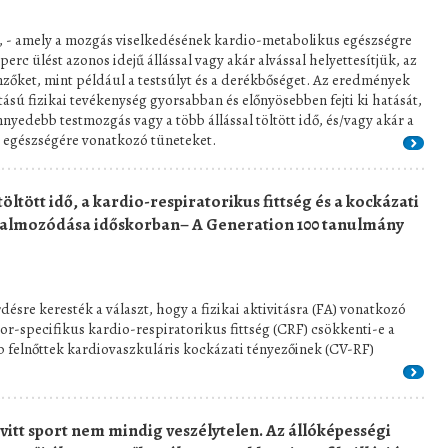
t, - amely a mozgás viselkedésének kardio-metabolikus egészségre
 perc ülést azonos idejű állással vagy akár alvással helyettesítjük, az
emzőket, mint például a testsúlyt és a derékbőséget. Az eredmények
tású fizikai tevékenység gyorsabban és előnyösebben fejti ki hatását,
nyedebb testmozgás vagy a több állással töltött idő, és/vagy akár a
zív egészségére vonatkozó tüneteket.
töltött idő, a kardio-respiratorikus fittség és a kockázati
halmozódása időskorban– A Generation 100 tanulmány
ésre keresték a választ, hogy a fizikai aktivitásra (FA) vonatkozó
kor-specifikus kardio-respiratorikus fittség (CRF) csökkenti-e a
b felnőttek kardiovaszkuláris kockázati tényezőinek (CV-RF)
 vitt sport nem mindig veszélytelen. Az állóképességi