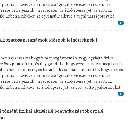
pust is – növelve a változatosságot, illetve ezen keresztül az
resen elvégezzük, nevezetesen az állóképességet, az erőt, az
ük. Ebben a cikkben az egyensúly, illetve a rugalmasságot javító
ltozatosan, tanácsok idősebb felnőtteknek I.
ber hajlamos csak egyfajta mozgásformára vagy egyfajta fizikai
e összpontosítani, és úgy gondolja, hogy ezzel mindent meg is tesz
rdekében. Tudományos kutatások azonban kimutatták, hogy fontos
pust is – növelve a változatosságot, illetve ezen keresztül az
resen elvégezzük, nevezetesen az állóképességet, az erőt, az
ük. Ebben a cikkben az állóképességet, az erőt javító gyakorlatokat
 témájú fizikai aktivitási beavatkozás toborzási
tai