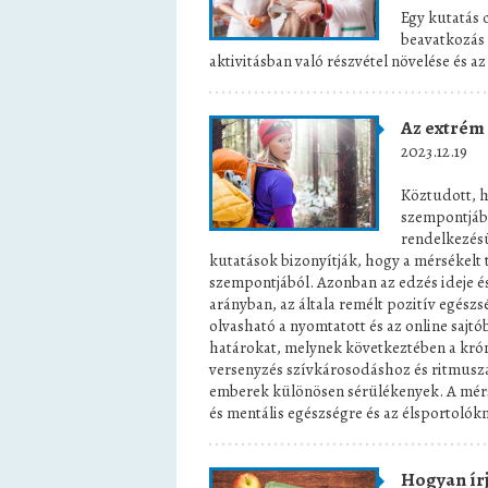
Egy kutatás c
beavatkozás t
aktivitásban való részvétel növelése és az
Az extrém 
2023.12.19
Köztudott, h
szempontjábó
rendelkezésü
kutatások bizonyítják, hogy a mérsékelt 
szempontjából. Azonban az edzés ideje é
arányban, az általa remélt pozitív egés
olvasható a nyomtatott és az online sajt
határokat, melynek következtében a krón
versenyzés szívkárosodáshoz és ritmusza
emberek különösen sérülékenyek. A mérsé
és mentális egészségre és az élsportoló
Hogyan írja