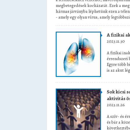
megbetegedések kockázatát. Ezek a megá
hármas járványba léphetünk ezen a télen,
- amely egy olyan vírus, amely legtöbbs
A fizikai a
2023.11.30
A fizikai ina
érrendszeri 
Egyre több bi
is az akut lé
Sok kicsi s
aktivitás 
2023.11.26
A szív- és é
és bár a köz
következtéb