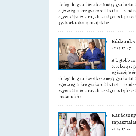
dolog, hogy a következő négy gyakorlat tí
egészségünkre gyakorolt hatást – rendsze
egyensúlyt és a rugalmasságot is fejlessz
gyakorlatokat mutatjuk be.
Eddzünk vá
2023.12.27
A legtöbb em
tevékenységr
egészsége é
dolog, hogy a következő négy gyakorlat tí
egészségünkre gyakorolt hatást – rendsze
egyensúlyt és a rugalmasságot is fejlessz
mutatjuk be.
Karácsonyi
tapasztala
2023.12.22