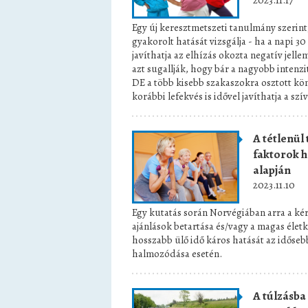
2023.11.17
Egy új keresztmetszeti tanulmány szerin
gyakorolt hatását vizsgálja - ha a napi 30
javíthatja az elhízás okozta negatív jell
azt sugallják, hogy bár a nagyobb intenzi
DE a több kisebb szakaszokra osztott kön
korábbi lefekvés is idővel javíthatja a s
A tétlenül 
faktorok 
alapján
2023.11.10
Egy kutatás során Norvégiában arra a kérd
ajánlások betartása és/vagy a magas élet
hosszabb ülő idő káros hatását az időseb
halmozódása esetén.
A túlzásba