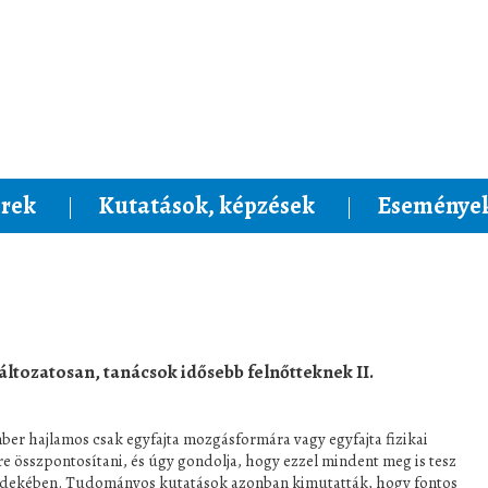
rek
Kutatások, képzések
Események
ltozatosan, tanácsok idősebb felnőtteknek II.
ber hajlamos csak egyfajta mozgásformára vagy egyfajta fizikai
e összpontosítani, és úgy gondolja, hogy ezzel mindent meg is tesz
rdekében. Tudományos kutatások azonban kimutatták, hogy fontos