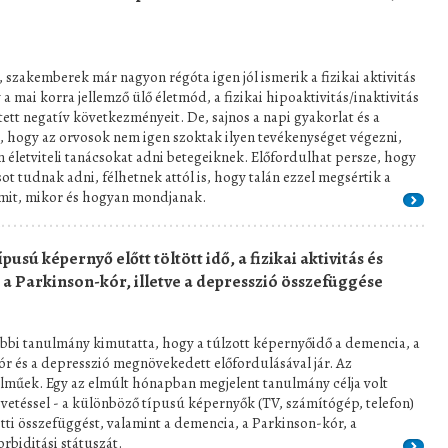
, szakemberek már nagyon régóta igen jól ismerik a fizikai aktivitás
a mai korra jellemző ülő életmód, a fizikai hipoaktivitás/inaktivitás
tett negatív következményeit. De, sajnos a napi gyakorlat és a
, hogy az orvosok nem igen szoktak ilyen tevékenységet végezni,
yen életviteli tanácsokat adni betegeiknek. Előfordulhat persze, hogy
 tudnak adni, félhetnek attól is, hogy talán ezzel megsértik a
 mit, mikor és hogyan mondjanak.
ípusú képernyő előtt töltött idő, a fizikai aktivitás és
a Parkinson-kór, illetve a depresszió összefüggése
bi tanulmány kimutatta, hogy a túlzott képernyőidő a demencia, a
r és a depresszió megnövekedett előfordulásával jár. Az
műek. Egy az elmúlt hónapban megjelent tanulmány célja volt
vetéssel - a különböző típusú képernyők (TV, számítógép, telefon)
zötti összefüggést, valamint a demencia, a Parkinson-kór, a
rbiditási státuszát.