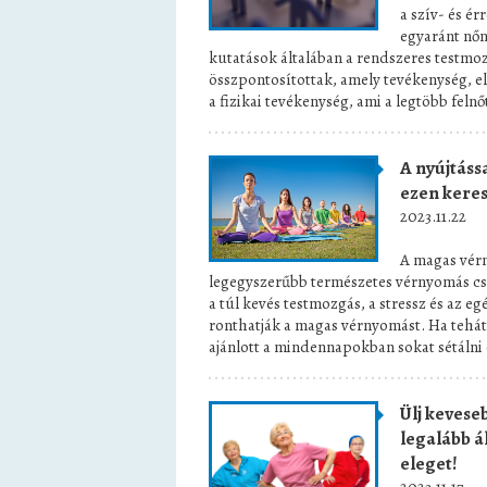
a szív- és é
egyaránt nőn
kutatások általában a rendszeres testmo
összpontosítottak, amely tevékenység, el
a fizikai tevékenység, ami a legtöbb fel
A nyújtáss
ezen keres
2023.11.22
A magas vérn
legegyszerűbb természetes vérnyomás csö
a túl kevés testmozgás, a stressz és az e
ronthatják a magas vérnyomást. Ha tehát
ajánlott a mindennapokban sokat sétálni 
Ülj kevese
legalább á
eleget!