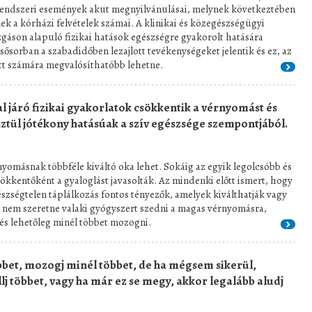
rrendszeri események akut megnyilvánulásai, melynek következtében
ek a kórházi felvételek számai. A klinikai és közegészségügyi
zgáson alapuló fizikai hatások egészségre gyakorolt hatására
sősorban a szabadidőben lezajlott tevékenységeket jelentik és ez, az
nőtt számára megvalósíthatóbb lehetne.
al járó fizikai gyakorlatok csökkentik a vérnyomást és
ztül jótékony hatásúak a szív egészsége szempontjából.
yomásnak többféle kiváltó oka lehet. Sokáig az egyik legolcsóbb és
kkentőként a gyaloglást javasolták. Az mindenki előtt ismert, hogy
gészségtelen táplálkozás fontos tényezők, amelyek kiválthatják vagy
 nem szeretne valaki gyógyszert szedni a magas vérnyomásra,
és lehetőleg minél többet mozogni.
bbet, mozogj minél többet, de ha mégsem sikerül,
llj többet, vagy ha már ez se megy, akkor legalább aludj