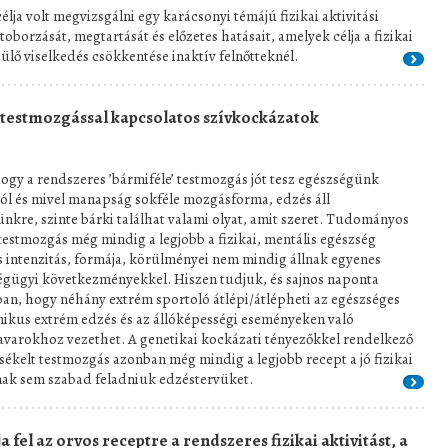
élja volt megvizsgálni egy karácsonyi témájú fizikai aktivitási
oborzását, megtartását és előzetes hatásait, amelyek célja a fizikai
 ülő viselkedés csökkentése inaktív felnőtteknél.
testmozgással kapcsolatos szívkockázatok
ogy a rendszeres ’bármiféle’ testmozgás jót tesz egészségünk
l és mivel manapság sokféle mozgásforma, edzés áll
nkre, szinte bárki találhat valami olyat, amit szeret. Tudományos
testmozgás még mindig a legjobb a fizikai, mentális egészség
s intenzitás, formája, körülményei nem mindig állnak egyenes
zségügyi következményekkel. Hiszen tudjuk, és sajnos naponta
óban, hogy néhány extrém sportoló átlépi/átlépheti az egészséges
ikus extrém edzés és az állóképességi eseményeken való
varokhoz vezethet. A genetikai kockázati tényezőkkel rendelkező
kelt testmozgás azonban még mindig a legjobb recept a jó fizikai
knak sem szabad feladniuk edzéstervüket.
 fel az orvos receptre a rendszeres fizikai aktivitást, a