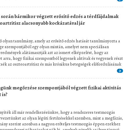
 során bármikor végzett erősítő edzés a térdfájdalmak
eoartritisz alacsonyabb kockázatával jár
lső olyan tanulmány, amely az erősítő edzés hatását tanulmányozta a
ge szempontjából egy olyan mintán, amelyet nem speciálisan
eredmények alátámasztják azt az ismert elképzelést, hogy az
t arra, hogy fizikai szempontból legyenek aktívak és vegyenek részt
tsék az oszteoartritisz és más krónikus betegségek előfordulásának
günk megőrzése szempontjából végzett fizikai aktivitás
 is?
yíték áll már rendelkezésünkre, hogy a rendszeres testmozgás
vezetünket az olyan légúti fertőzésekkel szemben, mint a megfázás,
lmány szerint azonban a nagyon erőteljes testmozgás éppen ezekhez
munrendszeri változásokat vált ki, amelyek növelik az ilyen típusú