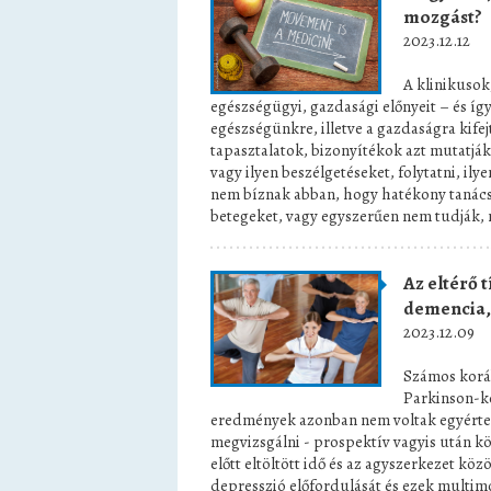
mozgást?
2023.12.12
A klinikusok
egészségügyi, gazdasági előnyeit – és így 
egészségünkre, illetve a gazdaságra kifej
tapasztalatok, bizonyítékok azt mutatják
vagy ilyen beszélgetéseket, folytatni, il
nem bíznak abban, hogy hatékony tanácsot
betegeket, vagy egyszerűen nem tudják,
Az eltérő t
demencia, 
2023.12.09
Számos koráb
Parkinson-kó
eredmények azonban nem voltak egyértel
megvizsgálni - prospektív vagyis után kö
előtt eltöltött idő és az agyszerkezet kö
depresszió előfordulását és ezek multimo