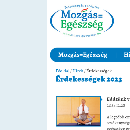
Mozgás=Egészség
Hí
Főoldal
/
Hírek
/ Érdekességek
Érdekességek 2023
Eddzünk vá
2023.12.28
A legtöbb em
tevékenységr
egészsége é