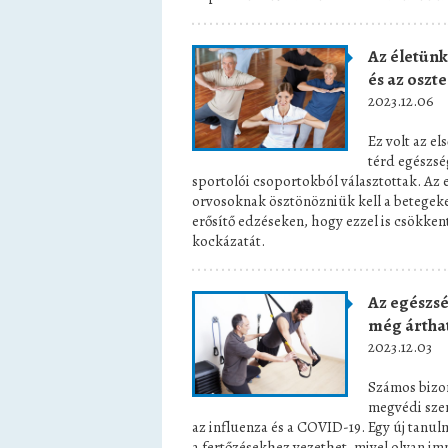
Az életünk
és az oszt
2023.12.06
Ez volt az e
térd egészsé
sportolói csoportokból választottak. Az 
orvosoknak ösztönözniük kell a betegeke
erősítő edzéseken, hogy ezzel is csökken
kockázatát.
Az egészsé
még árthat
2023.12.03
Számos bizon
megvédi szer
az influenza és a COVID-19. Egy új tanu
a fertőzésekhez vezethet, mivel olyan im