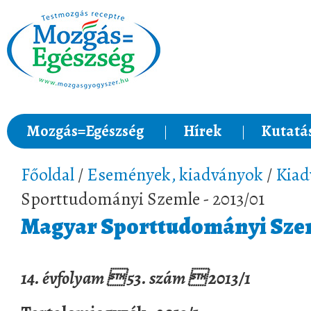
Mozgás=Egészség
Hírek
Kutatá
Főoldal
/
Események, kiadványok
/
Kiad
Sporttudományi Szemle - 2013/01
Magyar Sporttudományi Szeml
14. évfolyam  53. szám  2013/1