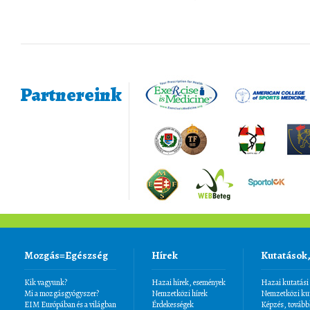
Partnereink
Mozgás=Egészség
Hírek
Kutatások
Kik vagyunk?
Hazai hírek, események
Hazai kutatási
Mi a mozgásgyógyszer?
Nemzetközi hírek
Nemzetközi kut
EIM Európában és a világban
Érdekességek
Képzés, tovább