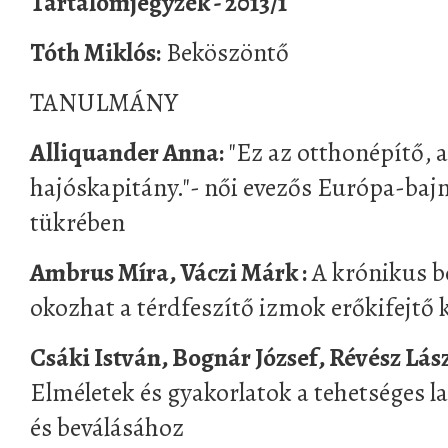
Tartalomjegyzék - 2013/1
Tóth Miklós:
Beköszöntő
TANULMÁNY
Alliquander Anna:
"Ez az otthonépítő, a
hajóskapitány."- női evezős Európa-bajn
tükrében
Ambrus Míra, Váczi Márk :
A krónikus bo
okozhat a térdfeszítő izmok erőkifejtő
Csáki István, Bognár József, Révész Lás
Elméletek és gyakorlatok a tehetséges 
és beválásához