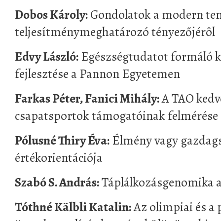
Dobos Károly:
Gondolatok a modern ten
teljesítménymeghatározó tényezőjérôl
Edvy László:
Egészségtudatot formáló 
fejlesztése a Pannon Egyetemen
Farkas Péter, Fanici Mihály:
A TAO kedv
csapatsportok támogatóinak felmérése
Pólusné Thiry Éva:
Élmény vagy gazdags
értékorientációja
Szabó S. András:
Táplálkozásgenomika a
Tóthné Kälbli Katalin:
Az olimpiai és a 