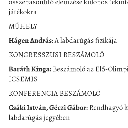
összehasonlító elemzése különös tekintet
játékokra
MŰHELY
Hágen András:
A labdarúgás fizikája
KONGRESSZUSI BESZÁMOLÓ
Baráth Kinga:
Beszámoló az Elő-Olimpi
ICSEMIS
KONFERENCIA BESZÁMOLÓ
Csáki István, Géczi Gábor:
Rendhagyó ko
labdarúgás jegyében