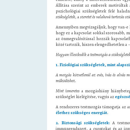
Állítása szerint az emberek motiváltak 
pszichológiai szükségletek felé halad
szükségletek
, a
szeretet és valahová tartozás sz
Amennyiben megvizsgáljuk, hogy van-e 
hogy ez a kapcsolat sokkal szorosabb, min
az önmegvalósítással hozzák kapcsola
közé tartozik, hiszen elengedhetetlen a – 
Hogyan illeszkedik a testmozgás a szükséglete
1. Fiziológiai szükségletek, mint alapszi
A mozgás közvetlenül az evés, ivás és alvás me
működéshez.
Mint ismeretes
a mozgáshiány hiánybeteg
szükséglet kielégítése, vagyis az
egészsé
A rendszeres testmozgás támogatja az an
élethez szükséges energiát.
2. Biztonsági szükségletek:
A testmoz
immunrendszert, a csontokat és az izm