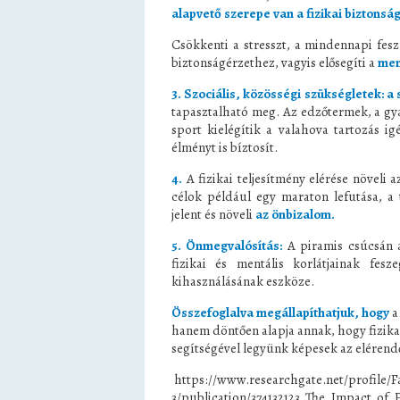
alapvető szerepe van a fizikai bizton
Csökkenti a stresszt, a mindennapi feszü
biztonságérzethez, vagyis elősegíti a
ment
3. Szociális, közösségi szükségletek: a 
tapasztalható meg. Az edzőtermek, a gya
sport kielégítik a valahova tartozás 
élményt is bíztosít.
4.
A fizikai teljesítmény elérése növeli 
célok például egy maraton lefutása, a 
jelent és növeli
az önbizalom.
5. Önmegvalósítás:
A piramis csúcsán 
fizikai és mentális korlátjainak fesz
kihasználásának eszköze.
Összefoglalva
megállapíthatjuk, hogy
a
hanem döntően alapja annak, hogy fizika
segítségével legyünk képesek az elérendő
https://www.researchgate.net/profile/
3/publication/374132123_The_Impact_of