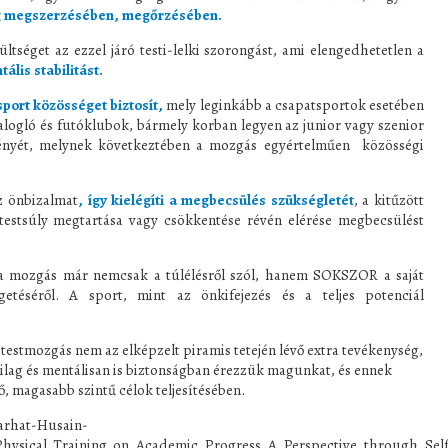
ság megszerzésében, megőrzésében.
ltséget az ezzel járó testi-lelki szorongást, ami elengedhetetlen a
ális stabilitást.
sport közösséget biztosít,
mely leginkább a csapatsportok esetében
logló és futóklubok, bármely korban legyen az junior vagy szenior
igényét, melynek következtében a mozgás egyértelműen közösségi
az önbizalmat
, így kielégíti a megbecsülés szükségletét
, a kitűzött
testsúly megtartása vagy csökkentése révén elérése megbecsülést
a mozgás már nemcsak a túlélésről szól, hanem SOKSZOR a saját
egetéséről. A sport, mint az önkifejezés és a teljes potenciál
 testmozgás nem az elképzelt piramis tetején lévő extra tevékenység,
ilag és mentálisan is biztonságban érezzük magunkat, és ennek
, magasabb szintű célok teljesítésében.
Farhat-Husain-
_Physical_Training_on_Academic_Progress_A_Perspective_through_Sel