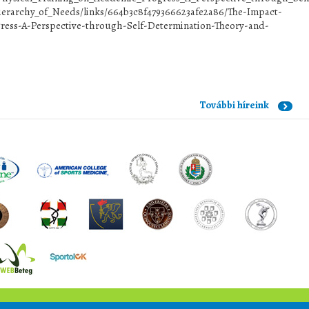
erarchy_of_Needs/links/664b3c8f479366623afe2a86/The-Impact-
ress-A-Perspective-through-Self-Determination-Theory-and-
További híreink