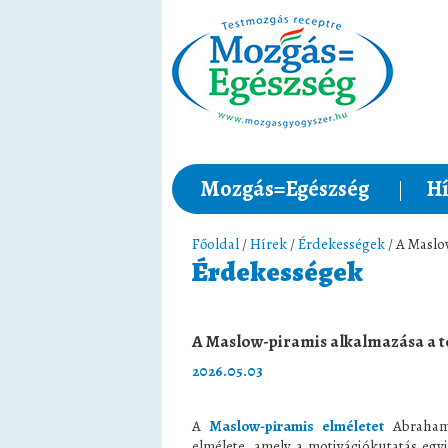
Mozgás=Egészség
Hí
Főoldal
/
Hírek
/
Érdekességek
/ A Maslo
Érdekességek
A Maslow-piramis alkalmazása a t
2026.05.03
A
Maslow-piramis elméletet
Abraham 
elmélete, amely a motivációkutatás egyi