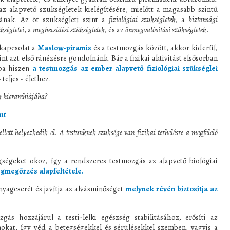
az alapvető szükségletek kielégítésére, mielőtt a magasabb szintű
nának. Az öt szükségleti szint a
fiziológiai szükségletek
, a
biztonsági
ükségletei
, a
megbecsülési szükségletek
, és az
önmegvalósítási szükségletek
.
kapcsolat a
Maslow-piramis
és a testmozgás között, akkor kiderül,
t azt első ránézésre gondolnánk. Bár a fizikai aktivitást elsősorban
tba hiszen
a testmozgás az ember
alapvető fiziológiai szükséglei
teljes - élethez.
k hierarchiájába?
nt
llett helyezkedik el. A testünknek szüksége van fizikai terhelésre a megfelelő
ségeket okoz, így a rendszeres testmozgás az alapvető biológiai
gmegőrzés alapfeltétele.
yagcserét és javítja az alvásminőséget
melynek révén biztosítja az
gás hozzájárul a testi-lelki egészség stabilitásához, erősíti az
okat, így véd a betegségekkel és sérülésekkel szemben, vagyis a