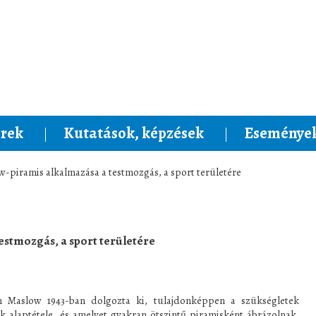
rek
Kutatások, képzések
Események
w-piramis alkalmazása a testmozgás, a sport területére
estmozgás, a sport területére
Maslow 1943-ban dolgozta ki, tulajdonképpen a szükségletek
k alaptétele, és amelyet gyakran ötszintű piramisként ábrázolnak.